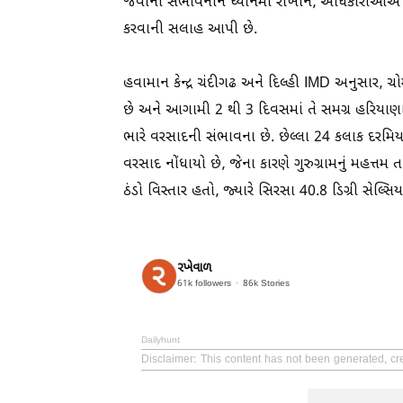
જવાની સંભાવનાને ધ્યાનમાં રાખીને, અધિકારીઓએ ન
કરવાની સલાહ આપી છે.
હવામાન કેન્દ્ર ચંદીગઢ અને દિલ્હી IMD અનુસાર, ચ
છે અને આગામી 2 થી 3 દિવસમાં તે સમગ્ર હરિયાણા
ભારે વરસાદની સંભાવના છે. છેલ્લા 24 કલાક દરમિયા
વરસાદ નોંધાયો છે, જેના કારણે ગુરુગ્રામનું મહત્તમ
ઠંડો વિસ્તાર હતો, જ્યારે સિરસા 40.8 ડિગ્રી સેલ્સ
રખેવાળ
61k
followers
86k
Stories
Dailyhunt
Disclaimer
: This content has not been generated, cr