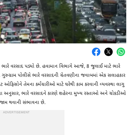
ં ભારે વરસાદ પડ્યો છે. હવામાન વિભાગે આજે, 8 જુલાઈ માટે ભારે
, ગુરુગ્રામ પોલીસે ભારે વરસાદની ચેતવણીના જવાબમાં એક સલાહકાર
ોરેટ ઓફિસોને તેમના કર્મચારીઓ માટે ઘરેથી કામ કરવાની વ્યવસ્થા લાગુ
ા અનુસાર, ભારે વરસાદને કારણે શહેરના મુખ્ય રસ્તાઓ અને ચોકડીઓ
 જામ થવાની સંભાવના છે.
ADVERTISEMENT