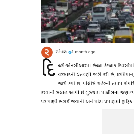
રખેવાળ
1 month ago
દિ
લ્હી-એનસીઆરમાં છેલ્લા કેટલાક દિવસોમા
વરસાદની ચેતવણી જારી કરી છે. દરમિયાન
જારી કર્યો છે. પોલીસે શહેરની તમામ કોર્પ
કરવાની સલાહ આપી છે.ગુરુગ્રામ પોલીસના જણાવ્ય
પર પાણી ભરાઈ જવાની અને મોટા પ્રમાણમાં ટ્રાફિક