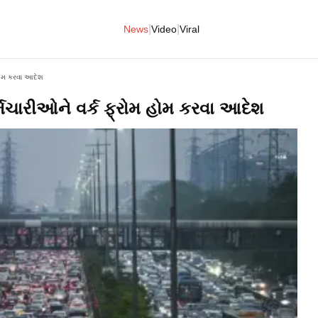
|
|
News
Video
Viral
હોમ કરવા આદેશ
મચારીઓને વર્ક ફ્રોમ હોમ કરવા આદેશ