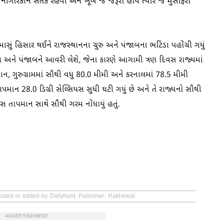
ાગરિકોને સતર્ક રહેવા અને ખૂબ જ જરૂરી હોય ત્યારે જ મુસાફરી
ોમાસું હિસાર થઈને રાજસ્થાનના ચુરુ અને પંજાબના ભટિંડા પહોંચી ગયું
 અને પંજાબને આવરી લેશે, જેના કારણે આગામી ત્રણ દિવસ રાજ્યમાં
ન, ગુરુગ્રામમાં સૌથી વધુ 80.0 મીમી અને કરનાલમાં 78.5 મીમી
 તાપમાન 28.0 ડિગ્રી સેલ્સિયસ સુધી ઘટી ગયું છે અને તે રાજ્યનો સૌથી
િયસ તાપમાન સાથે સૌથી ગરમ નોંધાયું હતું.
eated or edited by Dailyhunt. Publisher: Rakhewal
ADVERTISEMENT