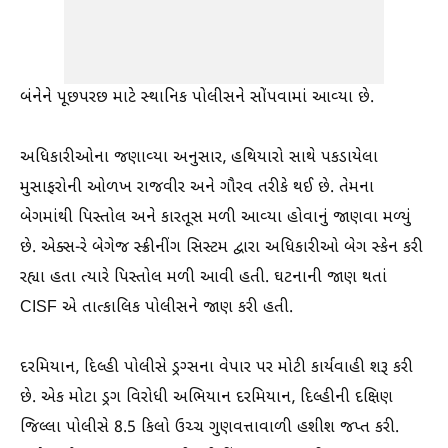
બંનેને પૂછપરછ માટે સ્થાનિક પોલીસને સોંપવામાં આવ્યા છે.
અધિકારીઓના જણાવ્યા અનુસાર, હથિયારો સાથે પકડાયેલા
મુસાફરોની ઓળખ રાજવીર અને ગૌરવ તરીકે થઈ છે. તેમના
બેગમાંથી પિસ્તોલ અને કારતૂસ મળી આવ્યા હોવાનું જાણવા મળ્યું
છે. એક્સ-રે બેગેજ સ્ક્રીનીંગ સિસ્ટમ દ્વારા અધિકારીઓ બેગ સ્કેન કરી
રહ્યા હતા ત્યારે પિસ્તોલ મળી આવી હતી. ઘટનાની જાણ થતાં
CISF એ તાત્કાલિક પોલીસને જાણ કરી હતી.
દરમિયાન, દિલ્હી પોલીસે ડ્રગ્સના વેપાર પર મોટી કાર્યવાહી શરૂ કરી
છે. એક મોટા ડ્રગ વિરોધી અભિયાન દરમિયાન, દિલ્હીની દક્ષિણ
જિલ્લા પોલીસે 8.5 કિલો ઉચ્ચ ગુણવત્તાવાળી હશીશ જપ્ત કરી.