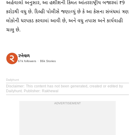
અહેવાલો અનુસાર, આ હશીશની કિંમત આંતરરાષ્ટ્રીય બજારમાં ₹9
કરોડથી વધુ છે. દિલ્હી પોલીસે જણાવ્યું છે કે આ કેસના સંબંધમાં ત્રણ
લોકોની ધરપકડ કરવામાં આવી છે, અને વધુ તપાસ અને કાર્યવાહી
ચાલુ છે.
રખેવાળ
61k
followers
86k
Stories
Dailyhunt
Disclaimer
: This content has not been generated, created or edited by
Dailyhunt. Publisher: Rakhewal
ADVERTISEMENT