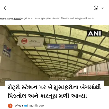
12
રખેવાળ
મેટ્રો સ્ટેશન પર બે મુસાફરોના બેગમાંથી પિસ્તોલ અને કારતૂસ મળી આવ્યા
Home
/
News
/
/
મેટ્રો સ્ટેશન પર બે મુસાફરોના બેગમાંથી
પિસ્તોલ અને કારતૂસ મળી આવ્યા
રખેવાળ
1 month ago