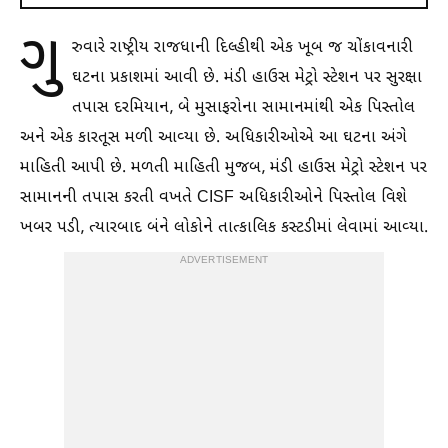
ગુ
રુવારે રાષ્ટ્રીય રાજધાની દિલ્હીથી એક ખૂબ જ ચોંકાવનારી
ઘટના પ્રકાશમાં આવી છે. મંડી હાઉસ મેટ્રો સ્ટેશન પર સુરક્ષા
તપાસ દરમિયાન, બે મુસાફરોના સામાનમાંથી એક પિસ્તોલ
અને એક કારતૂસ મળી આવ્યા છે. અધિકારીઓએ આ ઘટના અંગે
માહિતી આપી છે. મળતી માહિતી મુજબ, મંડી હાઉસ મેટ્રો સ્ટેશન પર
સામાનની તપાસ કરતી વખતે CISF અધિકારીઓને પિસ્તોલ વિશે
ખબર પડી, ત્યારબાદ બંને લોકોને તાત્કાલિક કસ્ટડીમાં લેવામાં આવ્યા.
ADVERTISEMENT