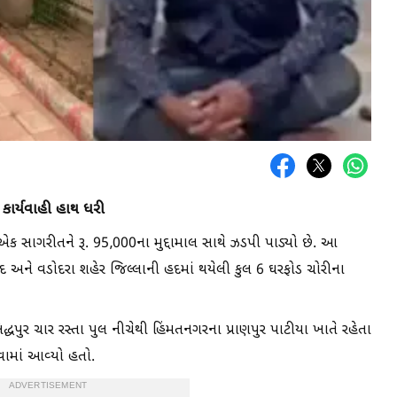
 કાર્યવાહી હાથ ધરી
 એક સાગરીતને રૂ. 95,000ના મુદ્દામાલ સાથે ઝડપી પાડ્યો છે. આ
 અને વડોદરા શહેર જિલ્લાની હદમાં થયેલી કુલ 6 ઘરફોડ ચોરીના
પુર ચાર રસ્તા પુલ નીચેથી હિંમતનગરના પ્રાણપુર પાટીયા ખાતે રહેતા
વામાં આવ્યો હતો.
ADVERTISEMENT