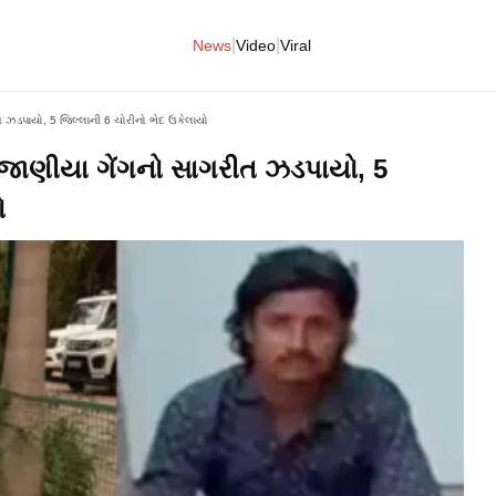
|
|
News
Video
Viral
ઝડપાયો, 5 જિલ્લાની 6 ચોરીનો ભેદ ઉકેલાયો
ાણીયા ગેંગનો સાગરીત ઝડપાયો, 5
ો