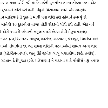
ાયકલ ચોરી કરી માર્કેટયાર્ડની દુકાનોના તાળા તોડ્યા હતા. દોઢ
ુકાનમાં ચોરી કરી હતી. મેહુલે વિરમગામ ખાતે એક રહેણાંક
માર્કેટયાર્ડની દુકાનો માંથી પણ ચોરી કરી હોવાનં કબલ્યું છે.
ાતેથી 10 દુકાનોના તાળા તોડી રોકડની ચોરી કરી હતી. એક વર્ષ
ડી ચોરી આચરી હોવાની કબૂલાત કરી છે.આરોપી મેહુલ લક્ષ્‍મણ
તનગર રૂરલ,વિસનગર તાલુકા, હારીજ, સરસ્વતી, પેથાપુર, ચિલોડા અને
ુનાઓ નોંધાયેલા છે. આ સમગ્ર ચોરીની ઘટનાઓમાં સામેલ અન્ય ચાર
(રહે.હિંમતનગર), જીતુ ઉર્ફે જીતેશ બાબુ બજાણીયા (રહે. તલોદ),
 સરતાન દેવીપુજક (રહે. મહેસાણા) ને પકડવા માટે પોલીસે વધુ તપાસ