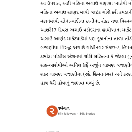
આ ઉપરાંત, અઢી મહિના અગાઉ માણસા ખાતેથી મોટર સ
મહિના અગાઉ સાણંદ માંથી બાઇક ચોરી કરી કપડાની દ
મકાનમાંથી સોના-ચાંદીના દાગીના, રોકડ તથા વિરમગામ 
આશરે17 દિવસ અગાઉ વડોદરાના હાથીખાના માર્કેટ ખ
અગાઉ આણંદ માર્કેટયાર્ડમાં પણ દુકાનોના તાળા તો
બજાણીયા વિરુદ્ધ અગાઉ ગાંધીનગર સેક્ટર-7, હિંમ
ડભોડા પોલીસ સ્ટેશનમાં ચોરી સહિતના 9 જેટલા ગ
સહ-આરોપીઓ અનિલ ઉર્ફે અર્જુન લક્ષ્‍મણ બજાણીયા 
શંકર લક્ષ્‍મણ બજાણીયા (રહે. હિંમતનગર) અને કરણ
હાથ ધરી હોવાનું જાણવા મળ્યું છે.
રખેવાળ
61k
followers
86k
Stories