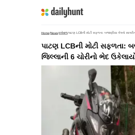
રખેવાળ
પાટણ LCBની મોટી સફળતા: બજાણીયા ગેંગનો સાગરીત 
Home
/
News
/
/
પાટણ LCBની મોટી સફળતા: બજ
જિલ્લાની 6 ચોરીનો ભેદ ઉકેલાય