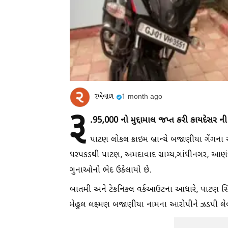
રખેવાળ
1 month ago
રૂ
.95,000 નો મુદ્દામાલ જપ્ત કરી કાયદેસર ની
પાટણ લોકલ ક્રાઇમ બ્રાન્ચે બજાણીયા ગેંગના
ધરપકડથી પાટણ, અમદાવાદ ગ્રામ્ય,ગાંધીનગર, આણંદ
ગુનાઓનો ભેદ ઉકેલાયો છે.
બાતમી અને ટેકનિકલ વર્કઆઉટના આધારે, પાટણ સિદ્ધ
મેહુલ લક્ષ્‍મણ બજાણીયા નામના આરોપીને ઝડપી લે