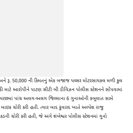
0 અને રૂ. 50,000 ની કિંમતનું એક બજાજ પલ્સર મોટરસાયકલ મળી કુલ
ાહી માટે આરોપીને પાટણ સીટી બી ડીવિઝન પોલીસ સ્ટેશનને સોંપવામાં
પૂછપરછમાં પાંચ અલગ-અલગ જિલ્લાના 6 ગુનાઓની કબૂલાત સામે
 બાઇક ચોરી કરી હતી. ત્યાર બાદ કુંવારદ ખાતે અલ્પેશ રાજુ
ોકડની ચોરી કરી હતી, જે અંગે શંખેશ્વર પોલીસ સ્ટેશનમાં ગુનો