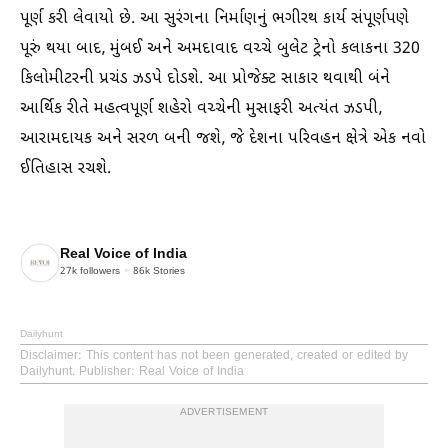
પૂર્ણ કરી લેવાયો છે. આ સુરંગના નિર્માણનું ભગીરથ કાર્ય સંપૂર્ણપણે
પૂરું થયા બાદ, મુંબઈ અને અમદાવાદ વચ્ચે બુલેટ ટ્રેનો કલાકના 320
કિલોમીટરની પ્રચંડ ઝડપે દોડશે. આ પ્રોજેક્ટ સાકાર થવાથી બંને
આર્થિક રીતે મહત્વપૂર્ણ શહેરો વચ્ચેની મુસાફરી અત્યંત ઝડપી,
આરામદાયક અને સરળ બની જશે, જે દેશના પરિવહન ક્ષેત્રે એક નવો
ઈતિહાસ રચશે.
Real Voice of India
27k
followers
86k
Stories
Dailyhunt
Disclaimer
: This content has not been generated, created or edited by
Dailyhunt. Publisher: Real Voice of India
ADVERTISEMENT