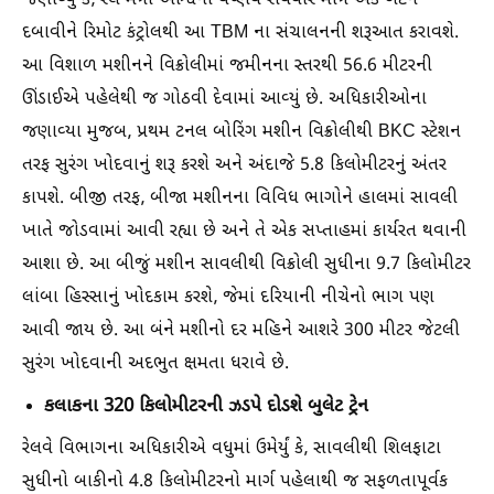
જણાવ્યું કે, રેલ મંત્રી અશ્વિની વૈષ્ણવ રવિવારે માત્ર એક બટન
દબાવીને રિમોટ કંટ્રોલથી આ TBM ના સંચાલનની શરૂઆત કરાવશે.
આ વિશાળ મશીનને વિક્રોલીમાં જમીનના સ્તરથી 56.6 મીટરની
ઊંડાઈએ પહેલેથી જ ગોઠવી દેવામાં આવ્યું છે. અધિકારીઓના
જણાવ્યા મુજબ, પ્રથમ ટનલ બોરિંગ મશીન વિક્રોલીથી BKC સ્ટેશન
તરફ સુરંગ ખોદવાનું શરૂ કરશે અને અંદાજે 5.8 કિલોમીટરનું અંતર
કાપશે. બીજી તરફ, બીજા મશીનના વિવિધ ભાગોને હાલમાં સાવલી
ખાતે જોડવામાં આવી રહ્યા છે અને તે એક સપ્તાહમાં કાર્યરત થવાની
આશા છે. આ બીજું મશીન સાવલીથી વિક્રોલી સુધીના 9.7 કિલોમીટર
લાંબા હિસ્સાનું ખોદકામ કરશે, જેમાં દરિયાની નીચેનો ભાગ પણ
આવી જાય છે. આ બંને મશીનો દર મહિને આશરે 300 મીટર જેટલી
સુરંગ ખોદવાની અદભુત ક્ષમતા ધરાવે છે.
કલાકના 320 કિલોમીટરની ઝડપે દોડશે બુલેટ ટ્રેન
રેલવે વિભાગના અધિકારીએ વધુમાં ઉમેર્યું કે, સાવલીથી શિલફાટા
સુધીનો બાકીનો 4.8 કિલોમીટરનો માર્ગ પહેલાથી જ સફળતાપૂર્વક