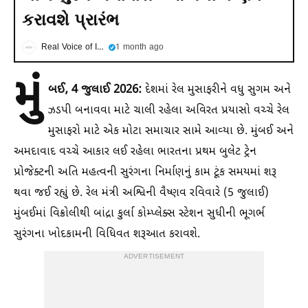
કરાવશે પ્રારંભ
Real Voice of India
1 month ago
મું
બઈ, 4 જુલાઈ 2026:
દેશમાં રેલ મુસાફરીને વધુ સુગમ અને
ઝડપી બનાવવા માટે ચાલી રહેલા અવિરત પ્રયાસો વચ્ચે રેલ
મુસાફરો માટે એક મોટા સમાચાર સામે આવ્યા છે. મુંબઈ અને
અમદાવાદ વચ્ચે આકાર લઈ રહેલા ભારતના પ્રથમ બુલેટ ટ્રેન
પ્રોજેક્ટની અતિ મહત્વની સુરંગના નિર્માણનું કામ ટૂંક સમયમાં શરૂ
થવા જઈ રહ્યું છે. રેલ મંત્રી અશ્વિની વૈષ્ણવ રવિવારે (5 જુલાઈ)
મુંબઈમાં વિક્રોલીથી બાંદ્રા કુર્લા કોમ્પ્લેક્સ સ્ટેશન સુધીની ભૂગર્ભ
સુરંગના ખોદકામની વિધિવત શરૂઆત કરાવશે.
ADVERTISEMENT