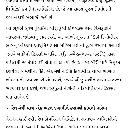
આયાત કરવામાં આવ્યા હતા. આ મશીનો 'એફકોન્સ ઇન્ફ્રાસ્ટ્રક્ચર
લિમિટેડ' કંપનીના માલિકીના છે, જે આ સમગ્ર સુરંગ નિર્માણની
જવાબદારી સંભાળી રહી છે.
આ ભૂગર્ભ સુરંગ મુંબઈના બાંદ્રા કુર્લા કોમ્પ્લેક્સ અને શિલફાટાને
આપસમાં જોડવાનું કામ કરશે. આ આખી સુરંગના 15.4 કિલોમીટર
ભાગનું ખોદકામ આધુનિક ટનલ બોરિંગ મશીનો દ્વારા કરવામાં આવશે,
જ્યારે બાકીનો હિસ્સો બ્લાસ્ટિંગ (ડ્રિલ-એન્ડ-બ્લાસ્ટ પદ્ધતિ) દ્વારા
પહેલાથી જ તૈયાર કરી લેવામાં આવ્યો છે. આ કામગીરી માટે નિયુક્ત
કરાયેલા બે મશીનો પૈકી એક મશીન 5.8 કિલોમીટર લાંબા ભાગના
ખોદકામની જવાબદારી સંભાળશે, જ્યારે બીજું મશીન લાંબા અંતરના
ભાગ પર કામ કરશે, જેમાં સમુદ્રની નીચેનો 7 કિલોમીટરનો હિસ્સો
પણ સામેલ છે.
રેલ મંત્રી માત્ર એક બટન દબાવીને કરાવશે કામનો પ્રારંભ
નેશનલ હાઈ-સ્પીડ રેલ કોર્પોરેશન લિમિટેડના સત્તાવાર અધિકારીએ