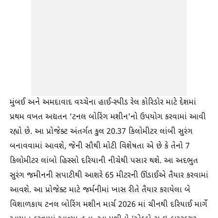
મુંબઈ અને અમદાવાદ વચ્ચેના હાઈ-સ્પીડ રેલ કોરિડોર માટે દેશમાં
પ્રથમ વખત અદ્યતન 'ટનલ બોરિંગ મશીન'નો ઉપયોગ કરવામાં આવી
રહ્યો છે. આ પ્રોજેક્ટ અંતર્ગત કુલ 20.37 કિલોમીટર લાંબી સુરંગ
બનાવવામાં આવશે, જેની સૌથી મોટી વિશેષતા એ છે કે તેનો 7
કિલોમીટર લાંબો હિસ્સો દરિયાની નીચેથી પસાર થશે. આ અદભુત
સુરંગ જમીનની સપાટીથી આશરે 65 મીટરની ઊંડાઈએ તૈયાર કરવામાં
આવશે. આ પ્રોજેક્ટ માટે જર્મનીમાં ખાસ રીતે તૈયાર કરાયેલા બે
વિશાળકાય ટનલ બોરિંગ મશીન માર્ચ 2026 માં ચીનથી દરિયાઈ માર્ગે