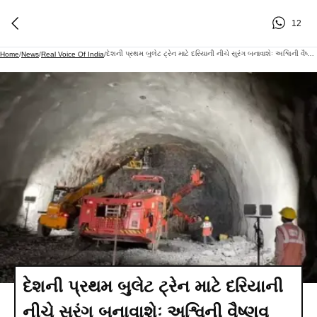
12
દેશની પ્રથમ બુલેટ ટ્રેન માટે દરિયાની નીચે સુરંગ બનાવાશેઃ અશ્વિની વૈષ્ણવ કરાવશે પ્રારંભ
Home
/
News
/
Real Voice Of India
/
દેશની પ્રથમ બુલેટ ટ્રેન માટે દરિયાની
નીચે સુરંગ બનાવાશેઃ અશ્વિની વૈષ્ણવ