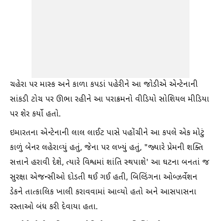
ચહેરા પર માસ્ક અને કાળા કપડાં પહેરીને આ જોડીએ એન્ટેનાની
સાંકડી ટોચ પર ઊભા રહીને આ પરાક્રમનો વીડિયો સોશિયલ મીડિયા
પર શેર કર્યો હતો.
ઇમારતના એન્ટેનાની લાલ લાઈટ પાસે પહોંચીને આ કપલે એક મોટું
કાળું બેનર લહેરાવ્યું હતું, જેના પર લખ્યું હતું, "જ્યારે પ્રેમની શક્તિ
સત્તાને હરાવી દેશે, ત્યારે વિશ્વમાં શાંતિ સ્થપાશે' આ ઘટના બનતાં જ
સુરક્ષા એજન્સીઓ દોડતી થઈ ગઈ હતી, બિલ્ડિંગના ઓબ્ઝર્વેશન
ડેકને તાત્કાલિક ખાલી કરાવવામાં આવ્યો હતો અને આસપાસના
રસ્તાઓ બંધ કરી દેવાયા હતા.