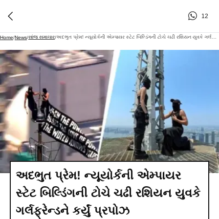
12
સાંજ સમાચાર
અદભુત પ્રેમ! ન્યૂયોર્કની એમ્પાયર સ્ટેટ બિલ્ડિંગની ટોચે ચઢી રશિયન યુવકે ગર્લફ્રેન્ડને કર્યું પ્રપોઝ
Home
/
News
/
/
અદભુત પ્રેમ! ન્યૂયોર્કની એમ્પાયર
સ્ટેટ બિલ્ડિંગની ટોચે ચઢી રશિયન યુવકે
ગર્લફ્રેન્ડને કર્યું પ્રપોઝ