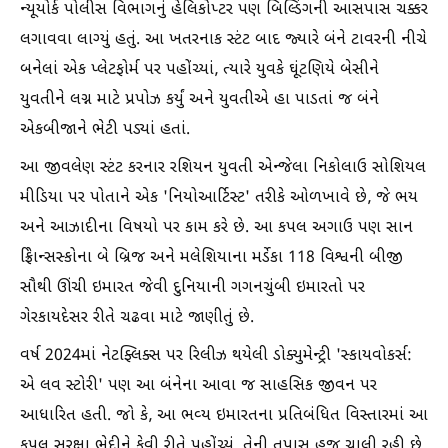
ન્યૂયોર્ક પોલીસ વિભાગનું હેલિકોપ્ટર પણ બિલ્ડિંગની આસપાસ ચક્કર
લગાવવા લાગ્યું હતું. આ ખતરનાક સ્ટંટ બાદ જ્યારે બંને ટાવરની નીચે
બનેલાં એક પ્લેટફોર્મ પર પહોંચ્યાં, ત્યારે યુવકે ઘૂંટણિયે બેસીને
યુવતીને લગ્ન માટે પ્રપોઝ કર્યું અને યુવતીએ હા પાડતાં જ બંને
એકબીજાને ભેટી પડ્યાં હતાં.
આ જીવલેણ સ્ટંટ કરનાર રશિયન યુવતી એન્જેલા નિકોલાઉ સોશિયલ
મીડિયા પર પોતાને એક 'નિયોઆર્ટિસ્ટ' તરીકે ઓળખાવે છે, જે ભય
અને આઝાદીના વિષયો પર કામ કરે છે. આ કપલ અગાઉ પણ સાન
ફ્રાિેન્સસ્કોના બે બ્રિજ અને મલેશિયાના મર્ડેકા 118 વિશ્વની બીજી
સૌથી ઊંચી ઇમારત જેવી દુનિયાની ગગનચુંબી ઇમારતો પર
ગેરકાયદેસર રીતે ચઢવા માટે જાણીતું છે.
વર્ષ 2024માં નેટફ્લિક્સ પર રિલીઝ થયેલી ડોક્યુમેન્ટ્રી 'સ્કાયવોકર્સ:
એ લવ સ્ટોરી' પણ આ બંનેના આવા જ સાહસિક જીવન પર
આધારિત હતી. જો કે, આ ભવ્ય ઇમારતના પ્રતિબંધિત વિસ્તારમાં આ
કપલ સુરક્ષા ભેદીને કેવી રીતે પહોંચ્યું, તેની તપાસ હજુ ચાલી રહી છે.