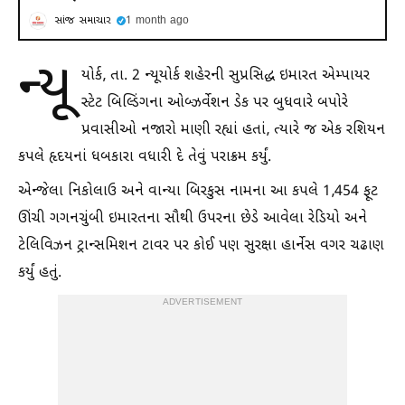
સાંજ સમાચાર
1 month ago
ન્યૂ
યોર્ક, તા. 2 ન્યૂયોર્ક શહેરની સુપ્રસિદ્ધ ઇમારત એમ્પાયર
સ્ટેટ બિલ્ડિંગના ઓબ્ઝર્વેશન ડેક પર બુધવારે બપોરે
પ્રવાસીઓ નજારો માણી રહ્યાં હતાં, ત્યારે જ એક રશિયન
કપલે હૃદયનાં ધબકારા વધારી દે તેવું પરાક્રમ કર્યું.
એન્જેલા નિકોલાઉ અને વાન્યા બિરકુસ નામના આ કપલે 1,454 ફૂટ
ઊંચી ગગનચુંબી ઇમારતના સૌથી ઉપરના છેડે આવેલા રેડિયો અને
ટેલિવિઝન ટ્રાન્સમિશન ટાવર પર કોઈ પણ સુરક્ષા હાર્નેસ વગર ચઢાણ
કર્યું હતું.
ADVERTISEMENT