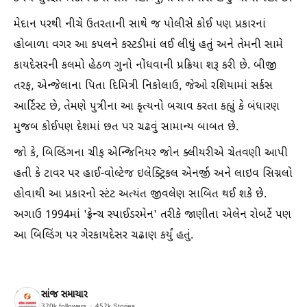
મેદાન પરથી નીચે ઉતરતાની સાથે જ પોલીસે કોઈ પણ પ્રકારનાં
હોબાળા વગર આ કપલને કસ્ટડીમાં લઈ લીધું હતું અને તેમની સામે
કાયદેસરની કલમો હેઠળ ગુનો નોંધવાની પ્રક્રિયા શરૂ કરી છે. બીજી
તરફ, એન્જેલાના પિતા દિમિત્રી નિકોલાઉ, જેઓ રશિયામાં સર્કસ
આર્ટિસ્ટ છે, તેમણે પુત્રીના આ કૃત્યનો બચાવ કરતા કહ્યું કે બંધારણ
મુજબ કોઈપણ દેશમાં છત પર ચઢવું સામાન્ય બાબત છે.
જો કે, બિલ્ડિંગના ચીફ એન્જિનિયર જોન ક્લીયરીએ ચેતવણી આપી
હતી કે ટાવર પર હાઈ-વોલ્ટેજ ઇલેક્ટ્રિકલ એનર્જી અને લાઇવ સિગ્નલો
હોવાથી આ પ્રકારનો સ્ટંટ અત્યંત જીવલેણ સાબિત થઈ શકે છે.
અગાઉ 1994માં 'ફ્રેન્ચ સ્પાઈડરમેન' તરીકે જાણીતા એલેન રોબર્ટે પણ
આ બિલ્ડિંગ પર ગેરકાયદેસર ચઢાણ કર્યું હતું.
સાંજ સમાચાર
320k
followers
452k
Stories