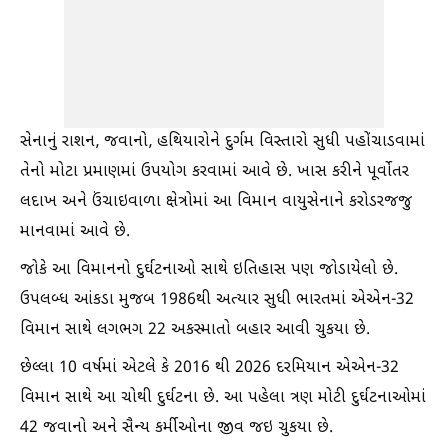
સેનાનું રાશન, જવાનો, હથિયારોને દુર્ગમ વિસ્તારો સુધી પહોંચાડવામાં
તેનો મોટા પ્રમાણમાં ઉપયોગ કરવામાં આવે છે. ખાસ કરીને પૂર્વોતર
લદાખ અને ઉંચાઇવાળા ક્ષેત્રોમાં આ વિમાન વાયુસેનાને કરોડરજજુ
માનવામાં આવે છે.
જોકે આ વિમાનનો દુર્ઘટનાઓ સાથે ઇતિહાસ પણ જોડાયેલો છે.
ઉપલબ્ધ આંકડા મુજબ 1986થી અત્યાર સુધી ભારતમાં એએન-32
વિમાન સાથે લગભગ 22 અકસ્માતો બહાર આવી ચુકયા છે.
છેલ્લા 10 વર્ષમાં એટલે કે 2016 થી 2026 દરમિયાન એએન-32
વિમાન સાથે આ ચોથી દુર્ઘટના છે. આ પહેલા ત્રણ મોટી દુર્ઘટનાઓમાં
42 જવાનો અને સૈન્ય કર્મીઓના જીવ જઇ ચુકયા છે.