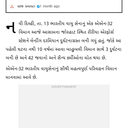
સાંજ સમાચાર
1 month ago
ન
વી દિલ્હી, તા. 13 ભારતીય વાયુ સેનાનું એક એએન-32
વિમાન આજે આસામના જોરહાટ સ્થિત રૌરીયા એરફોર્સ
સ્ટેશને લેન્ડીંગ દરમિયાન દુર્ઘટનાગ્રસ્ત બની ગયું હતું. જોકે આ
પહેલી ઘટના નથી 10 વર્ષમાં આવા બાહુબલી વિમાન સાથે 3 દુર્ઘટના
બની છે અને 42 જવાનો અને સૈન્ય કર્મીઓના મોત થયા છે.
એએન-32 ભારતીય વાયુસેનાનું સૌથી મહત્વપુર્ણ પરિવહન વિમાન
માનવામાં આવે છે.
ADVERTISEMENT