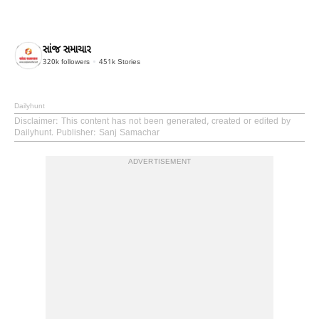
સાંજ સમાચાર
320k
followers
451k
Stories
Dailyhunt
Disclaimer
: This content has not been generated, created or edited by
Dailyhunt. Publisher: Sanj Samachar
ADVERTISEMENT