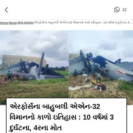
12
સાંજ સમાચાર
એરફોર્સના બાહુબલી એએન-32 વિમાનનો કાળો ઇતિહાસ : 10 વર્ષમાં 3 દુર્ઘટના, 4રના મોત
Home
/
News
/
/
એરફોર્સના બાહુબલી એએન-32
વિમાનનો કાળો ઇતિહાસ : 10 વર્ષમાં 3
દુર્ઘટના, 4રના મોત