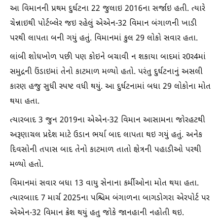
આ વિમાનની પ્રથમ દુર્ઘટના 22 જુલાઇ 2016ના સર્જાઇ હતી. ત્યારે
ચેન્નાઇથી પોર્ટબ્લેર જઇ રહેલું એએન-32 વિમાન બંગાળની ખાડી
પરથી લાપતા બની ગયું હતું. વિમાનમાં કુલ 29 લોકો સવાર હતા.
લાંબી શોધખોળ પછી પણ કોઇને બચાવી ન શકાયા બાદમાં ર0ર4માં
સમુદ્રની ઉંડાઇમાં તેનો કાટમાળ મળ્યો હતો. પરંતુ દુર્ઘટનાનું અસલી
કારણ હજુ સુધી સ્પષ્ટ વધી થયું. આ દુર્ઘટનામાં બધા 29 લોકોના મોત
થયા હતા.
ત્યારબાદ 3 જુન 2019ના એએન-32 વિમાન આસામના જોરહટથી
અરૂણાચલ પ્રદેશ માટે ઉડાન ભર્યા બાદ લાપતા થઇ ગયું હતું. અનેક
દિવસોની તપાસ બાદ તેનો કાટમાળ તાતો ક્ષેત્રની પહાડીઓ પરથી
મળ્યો હતો.
વિમાનમાં સવાર બધા 13 વાયુ સેનાના કર્મીઓના મોત થયા હતા.
ત્યારબાાદ 7 માર્ચ 2025ના પશ્ચિમ બંગાળના બાગડોગરા એરપોર્ટ પર
એએન-32 વિમાન ક્રેશ થયું હતુ જોકે જાનહાની નહોતી થઇ.