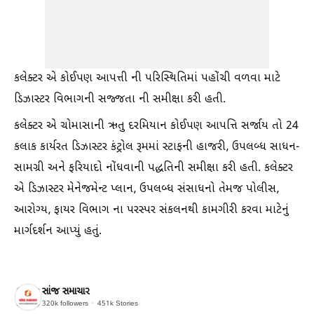
કલેક્ટર એ કોઈપણ આપત્તી ની પરિસ્થિતિમાં પહોંચી વળવા માટે
ડિઝાસ્ટર વિભાગની સજ્જતા ની સમીક્ષા કરી હતી.
કલેક્ટર એ ચોમાસાની ઋતુ દરમિયાન કોઈપણ આપત્તિ સર્જાય તો 24
કલાક કાર્યરત ડિઝાસ્ટર કંટ્રોલ રૂમમાં સ્ટાફની હાજરી, ઉપલબ્ધ સાધન-
સામગ્રી અને ફરિયાદો નોંધવાની પદ્ધતિની સમીક્ષા કરી હતી. કલેક્ટર
એ ડિઝાસ્ટર મેનેજમેન્ટ પ્લાન, ઉપલબ્ધ સંસાધનો તેમજ પોલીસ,
આરોગ્ય, ફાયર વિભાગ ના પરસ્પર સંકલનથી કામગીરી કરવા માટેનું
માર્ગદર્શન આપ્યું હતું.
સાંજ સમાચાર
320k
followers
451k
Stories