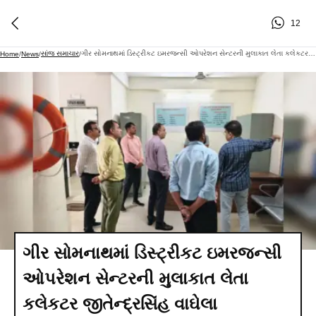
12
સાંજ સમાચાર
ગીર સોમનાથમાં ડિસ્ટ્રીકટ ઇમરજન્સી ઓપરેશન સેન્ટરની મુલાકાત લેતા કલેકટર જીતેન્દ્રસિંહ વાઘેલા
Home
/
News
/
/
ગીર સોમનાથમાં ડિસ્ટ્રીકટ ઇમરજન્સી
ઓપરેશન સેન્ટરની મુલાકાત લેતા
કલેકટર જીતેન્દ્રસિંહ વાઘેલા