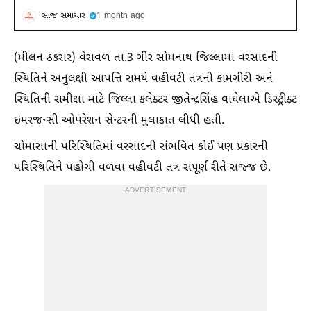
સાંજ સમાચાર
1 month ago
(મીલન ઠકરાર) વેરાવળ તા.3 ગીર સોમનાથ જિલ્લામાં વરસાદની
સ્થિતિને અનુલક્ષી આપત્તિ સમયે વહીવટી તંત્રની કામગીરી અને
સ્થિતિની સમીક્ષા માટે જિલ્લા કલેક્ટર જીતેન્દ્રસિંહ વાઘેલાએ ડિસ્ટ્રીક્ટ
ઇમરજન્સી ઓપરેશન સેન્ટરની મુલાકાત લીધી હતી.
ચોમાસાની પરિસ્થિતિમાં વરસાદની સંભવિત કોઈ પણ પ્રકારની
પરિસ્થિતિને પહોંચી વળવા વહીવટી તંત્ર સંપૂર્ણ રીતે સજ્જ છે.
ADVERTISEMENT