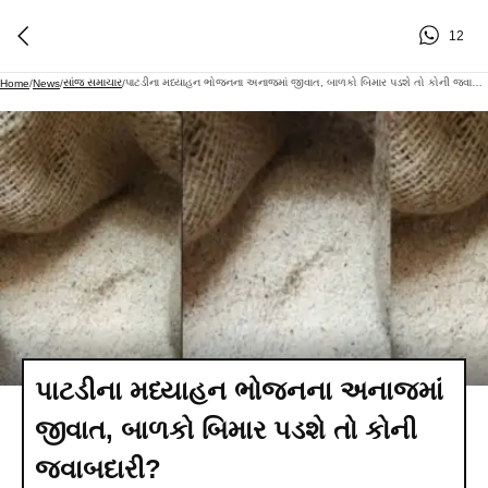
12
સાંજ સમાચાર
પાટડીના મધ્યાહન ભોજનના અનાજમાં જીવાત, બાળકો બિમાર પડશે તો કોની જવાબદારી?
Home
/
News
/
/
પાટડીના મધ્યાહન ભોજનના અનાજમાં
જીવાત, બાળકો બિમાર પડશે તો કોની
જવાબદારી?