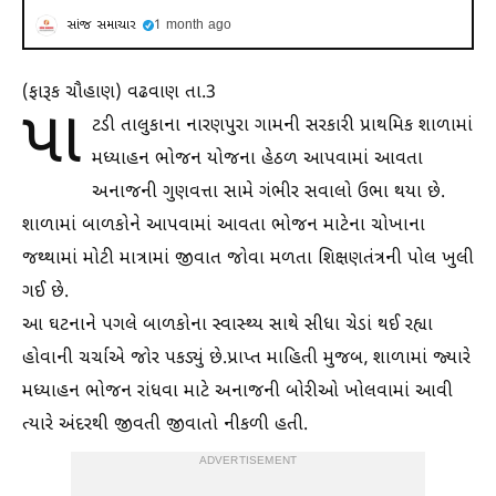
સાંજ સમાચાર
1 month ago
(ફારૂક ચૌહાણ) વઢવાણ તા.3
પા
ટડી તાલુકાના નારણપુરા ગામની સરકારી પ્રાથમિક શાળામાં
મધ્યાહન ભોજન યોજના હેઠળ આપવામાં આવતા
અનાજની ગુણવત્તા સામે ગંભીર સવાલો ઉભા થયા છે.
શાળામાં બાળકોને આપવામાં આવતા ભોજન માટેના ચોખાના
જથ્થામાં મોટી માત્રામાં જીવાત જોવા મળતા શિક્ષણતંત્રની પોલ ખુલી
ગઈ છે.
આ ઘટનાને પગલે બાળકોના સ્વાસ્થ્ય સાથે સીધા ચેડાં થઈ રહ્યા
હોવાની ચર્ચાએ જોર પકડ્યું છે.પ્રાપ્ત માહિતી મુજબ, શાળામાં જ્યારે
મધ્યાહન ભોજન રાંધવા માટે અનાજની બોરીઓ ખોલવામાં આવી
ત્યારે અંદરથી જીવતી જીવાતો નીકળી હતી.
ADVERTISEMENT