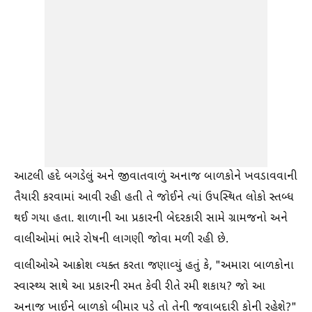
આટલી હદે બગડેલું અને જીવાતવાળું અનાજ બાળકોને ખવડાવવાની
તૈયારી કરવામાં આવી રહી હતી તે જોઈને ત્યાં ઉપસ્થિત લોકો સ્તબ્ધ
થઈ ગયા હતા. શાળાની આ પ્રકારની બેદરકારી સામે ગ્રામજનો અને
વાલીઓમાં ભારે રોષની લાગણી જોવા મળી રહી છે.
વાલીઓએ આક્રોશ વ્યક્ત કરતા જણાવ્યું હતું કે, "અમારા બાળકોના
સ્વાસ્થ્ય સાથે આ પ્રકારની રમત કેવી રીતે રમી શકાય? જો આ
અનાજ ખાઈને બાળકો બીમાર પડે તો તેની જવાબદારી કોની રહેશે?"