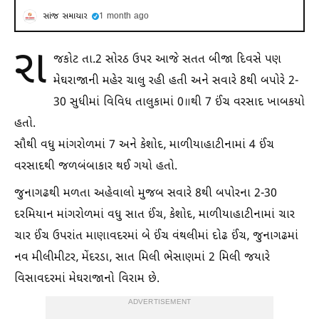
સાંજ સમાચાર
1 month ago
રા
જકોટ તા.2 સોરઠ ઉપર આજે સતત બીજા દિવસે પણ
મેઘરાજાની મહેર ચાલુ રહી હતી અને સવારે 8થી બપોરે 2-
30 સુધીમાં વિવિધ તાલુકામાં 0॥થી 7 ઈંચ વરસાદ ખાબકયો
હતો.
સૌથી વધુ માંગરોળમાં 7 અને કેશોદ, માળીયાહાટીનામાં 4 ઈંચ
વરસાદથી જળબંબાકાર થઈ ગયો હતો.
જુનાગઢથી મળતા અહેવાલો મુજબ સવારે 8થી બપોરના 2-30
દરમિયાન માંગરોળમાં વધુ સાત ઈંચ, કેશોદ, માળીયાહાટીનામાં ચાર
ચાર ઈંચ ઉપરાંત માણાવદરમાં બે ઈંચ વંથલીમાં દોઢ ઈંચ, જુનાગઢમાં
નવ મીલીમીટર, મેંદરડા, સાત મિલી ભેસાણમાં 2 મિલી જયારે
વિસાવદરમાં મેઘરાજાનો વિરામ છે.
ADVERTISEMENT