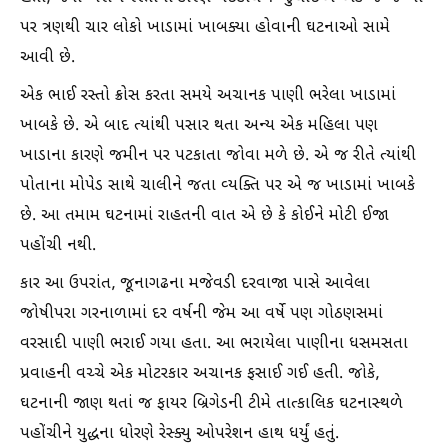
પર ત્રણથી ચાર લોકો ખાડામાં ખાબક્યા હોવાની ઘટનાઓ સામે
આવી છે.
એક ભાઈ રસ્તો ક્રોસ કરતા સમયે અચાનક પાણી ભરેલા ખાડામાં
ખાબકે છે. એ બાદ ત્યાંથી પસાર થતા અન્ય એક મહિલા પણ
ખાડાના કારણે જમીન પર પટકાતા જોવા મળે છે. એ જ રીતે ત્યાંથી
પોતાના મોપેડ સાથે ચાલીને જતા વ્યક્તિ પર એ જ ખાડામાં ખાબકે
છે. આ તમામ ઘટનામાં રાહતની વાત એ છે કે કોઈને મોટી ઈજા
પહોંચી નથી.
કાર આ ઉપરાંત, જૂનાગઢના મજેવડી દરવાજા પાસે આવેલા
જોષીપરા ગરનાળામાં દર વર્ષની જેમ આ વર્ષે પણ ગોઠણસમાં
વરસાદી પાણી ભરાઈ ગયા હતા. આ ભરાયેલા પાણીના ધસમસતા
પ્રવાહની વચ્ચે એક મોટરકાર અચાનક ફસાઈ ગઈ હતી. જોકે,
ઘટનાની જાણ થતાં જ ફાયર બ્રિગેડની ટીમે તાત્કાલિક ઘટનાસ્થળે
પહોંચીને યુદ્ધના ધોરણે રેસ્ક્યુ ઓપરેશન હાથ ધર્યું હતું.