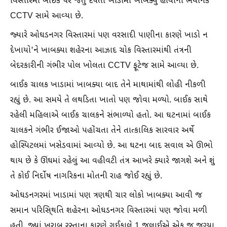
વિસ્તારમાં બાઈક પર જતું દંપતી ખાડામાં ખાબક્યું હોવાના ભયાનક
CCTV સામે આવ્યા છે.
જ્યારે ઓઘડનગર વિસ્તારમાં પણ વરસાદી પાણીના કારણે ખાડો ન
દેખાયો'ને ખાબક્યા શહેરના આઝાદ ચોક વિસ્તારમાંથી તંત્રની
બેદરકારીની ગંભીર પોલ ખોલતા CCTV ફૂટેજ સામે આવ્યા છે.
બાઈક ચાલક ખાડામાં ખાબક્યા બાદ તેને માથામાંથી લોહી નીકળી
રહ્યું છે. આ સમયે તે લથડિતા ખાતો પણ જોવા મળ્યો. બાઈક સાથે
રહેલી મહિલાએ બાઈક ચાલકને સંભાળ્યો હતો. આ ઘટનામાં બાઈક
ચાલકને ગંભીર ઈજાઓ પહોંચતા તેને તાત્કાલિક સારવાર અર્થે
હોસ્પિટલમાં ખસેડવામાં આવ્યો છે. આ ઘટના બાદ સવાલ એ ઊભો
થાય છે કે ઊંઘમાં રહેલું આ વહીવટી તંત્ર આખરે ક્યારે જાગશે અને શું
તે કોઈ નિર્દોષ નાગરિકના મોતની રાહ જોઈ રહ્યું છે.
ઓઘડનગરમાં ખાડામાં પણ ત્રણથી ચાર લોકો ખાબક્યા આવી જ
સમાન પરિસિ્થતિ શહેરના ઓઘડનગર વિસ્તારમાં પણ જોવા મળી
હતી, જ્યાં ખરાબ રસ્તાના કારણે ગઈકાલે 1 જુલાઈએ એક જ જગ્યા