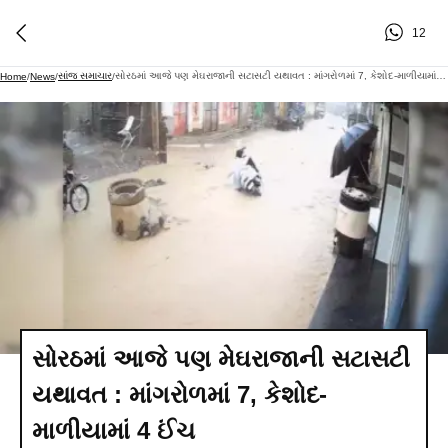
12
સાંજ સમાચાર
સોરઠમાં આજે પણ મેઘરાજાની સટાસટી યથાવત : માંગરોળમાં 7, કેશોદ-માળીયામાં 4 ઈંચ
Home
/
News
/
/
સોરઠમાં આજે પણ મેઘરાજાની સટાસટી
યથાવત : માંગરોળમાં 7, કેશોદ-
માળીયામાં 4 ઈંચ