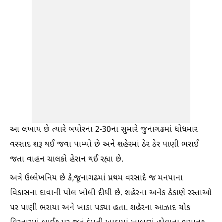
આ લખાય છે ત્યારે બપોરના 2-30ના સુમારે જુનાગઢમાં ધોધમાર
વરસાદ શરૂ થઈ જવા પામ્યો છે અને શહેરમાં ઠેર ઠેર પાણી ભરાઈ
જતા વાહન ચાલકો હેરાન થઈ રહ્યા છે.
અત્રે ઉલ્લેખનિય છે કે,જૂનાગઢમાં પ્રથમ વરસાદે જ મનપાના
વિકાસના દાવાની પોલ ખોલી દીધી છે. શહેરના અનેક ઠેકાણે રસ્તાઓ
પર પાણી ભરાયા અને ખાડા પડ્યા હતા. શહેરના આઝાદ ચોક