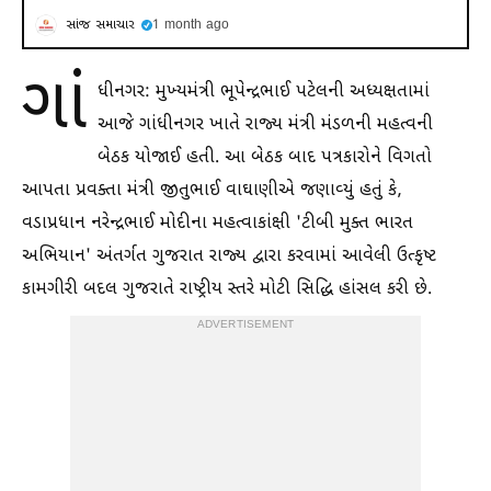
સાંજ સમાચાર
1 month ago
ગાં
ધીનગર: મુખ્યમંત્રી ભૂપેન્દ્રભાઈ પટેલની અધ્યક્ષતામાં
આજે ગાંધીનગર ખાતે રાજ્ય મંત્રી મંડળની મહત્વની
બેઠક યોજાઈ હતી. આ બેઠક બાદ પત્રકારોને વિગતો
આપતા પ્રવક્તા મંત્રી જીતુભાઈ વાઘાણીએ જણાવ્યું હતું કે,
વડાપ્રધાન નરેન્દ્રભાઈ મોદીના મહત્વાકાંક્ષી 'ટીબી મુક્ત ભારત
અભિયાન' અંતર્ગત ગુજરાત રાજ્ય દ્વારા કરવામાં આવેલી ઉત્કૃષ્ટ
કામગીરી બદલ ગુજરાતે રાષ્ટ્રીય સ્તરે મોટી સિદ્ધિ હાંસલ કરી છે.
ADVERTISEMENT