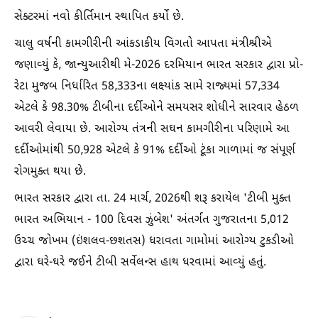
સેક્ટરમાં નવો કીર્તિમાન સ્થાપિત કર્યો છે.
ચાલુ વર્ષની કામગીરીની આંકડાકીય વિગતો આપતા મંત્રીશ્રીએ
જણાવ્યું કે, જાન્યુઆરીથી મે-2026 દરમિયાન ભારત સરકાર દ્વારા પ્રો-
રેટા મુજબ નિર્ધારિત 58,333ના લક્ષ્‍યાંક સામે રાજ્યમાં 57,334
એટલે કે 98.30% ટીબીના દર્દીઓને સમયસર શોધીને સારવાર હેઠળ
આવરી લેવાયા છે. આરોગ્ય તંત્રની સઘન કામગીરીના પરિણામે આ
દર્દીઓમાંથી 50,928 એટલે કે 91% દર્દીઓ ટૂંકા ગાળામાં જ સંપૂર્ણ
રોગમુક્ત થયા છે.
ભારત સરકાર દ્વારા તા. 24 માર્ચ, 2026થી શરૂ કરાયેલ 'ટીબી મુક્ત
ભારત અભિયાન - 100 દિવસ ઝુંબેશ' અંતર્ગત ગુજરાતના 5,012
ઉચ્ચ જોખમ (ઇંશલવ-છશતસ) ધરાવતા ગામોમાં આરોગ્ય ટુકડીઓ
દ્વારા ઘરે-ઘરે જઈને ટીબી સર્વેલન્સ હાથ ધરવામાં આવ્યું હતું.