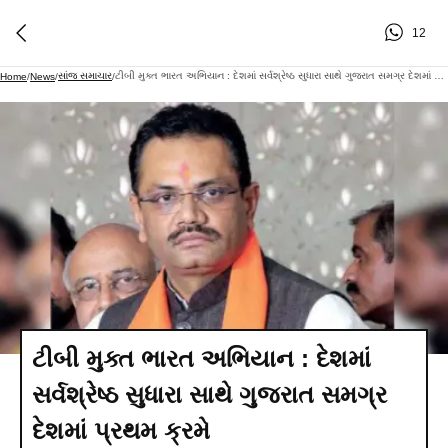
12
સાંજ સમાચાર
ટીબી મુક્ત ભારત અભિયાન : દેશમાં સર્વશ્રેષ્ઠ સુધારા સાથે ગુજરાત સમગ્ર દેશમાં પ્રથમ ક્રમે
Home
/
News
/
/
ટીબી મુક્ત ભારત અભિયાન : દેશમાં
સર્વશ્રેષ્ઠ સુધારા સાથે ગુજરાત સમગ્ર
દેશમાં પ્રથમ ક્રમે