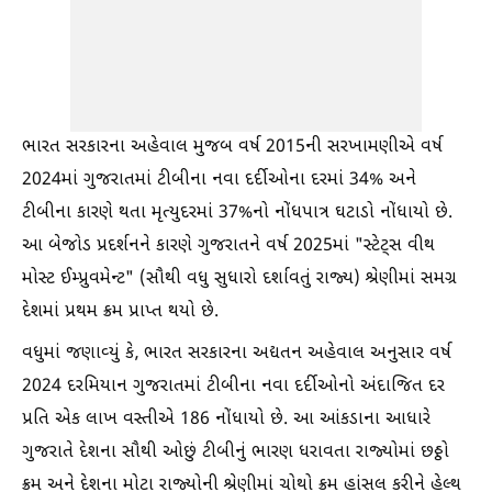
ભારત સરકારના અહેવાલ મુજબ વર્ષ 2015ની સરખામણીએ વર્ષ
2024માં ગુજરાતમાં ટીબીના નવા દર્દીઓના દરમાં 34% અને
ટીબીના કારણે થતા મૃત્યુદરમાં 37%નો નોંધપાત્ર ઘટાડો નોંધાયો છે.
આ બેજોડ પ્રદર્શનને કારણે ગુજરાતને વર્ષ 2025માં "સ્ટેટ્સ વીથ
મોસ્ટ ઈમ્પ્રુવમેન્ટ" (સૌથી વધુ સુધારો દર્શાવતું રાજ્ય) શ્રેણીમાં સમગ્ર
દેશમાં પ્રથમ ક્રમ પ્રાપ્ત થયો છે.
વધુમાં જણાવ્યું કે, ભારત સરકારના અદ્યતન અહેવાલ અનુસાર વર્ષ
2024 દરમિયાન ગુજરાતમાં ટીબીના નવા દર્દીઓનો અંદાજિત દર
પ્રતિ એક લાખ વસ્તીએ 186 નોંધાયો છે. આ આંકડાના આધારે
ગુજરાતે દેશના સૌથી ઓછું ટીબીનું ભારણ ધરાવતા રાજ્યોમાં છઠ્ઠો
ક્રમ અને દેશના મોટા રાજ્યોની શ્રેણીમાં ચોથો ક્રમ હાંસલ કરીને હેલ્થ