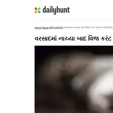
સાંજ સમાચાર
વરસાદમાં નાચ્યા બાદ વિજ કરંટ લાગતા બે મિત્રોન
Home
/
News
/
/
વરસાદમાં નાચ્યા બાદ વિજ કરંટ 