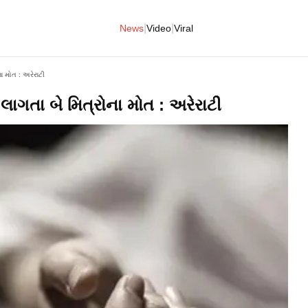
|
|
News
Video
Viral
ા મોત : અરેરાટી
લાગતા બે મિત્રોના મોત : અરેરાટી