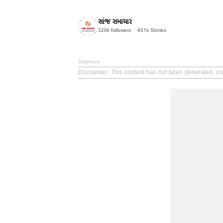
સાંજ સમાચાર
320k
followers
451k
Stories
Dailyhunt
Disclaimer
: This content has not been generated, cr