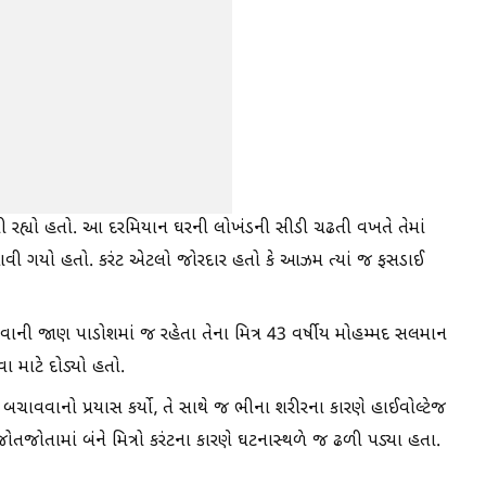
વી રહ્યો હતો. આ દરમિયાન ઘરની લોખંડની સીડી ચઢતી વખતે તેમાં
મ આવી ગયો હતો. કરંટ એટલો જોરદાર હતો કે આઝમ ત્યાં જ ફસડાઈ
ોવાની જાણ પાડોશમાં જ રહેતા તેના મિત્ર 43 વર્ષીય મોહમ્મદ સલમાન
 માટે દોડ્યો હતો.
ચાવવાનો પ્રયાસ કર્યો, તે સાથે જ ભીના શરીરના કારણે હાઈવોલ્ટેજ
જોતામાં બંને મિત્રો કરંટના કારણે ઘટનાસ્થળે જ ઢળી પડ્યા હતા.