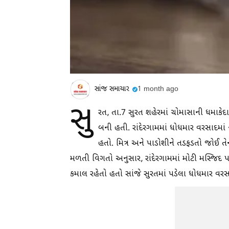
સાંજ સમાચાર
1 month ago
સુ
રત, તા.7 સુરત શહેરમાં ચોમાસાની ધમાકેદાર
બની હતી. રાંદેરગામમાં ધોધમાર વરસાદમાં 
હતો. મિત્ર અને પાડોશીને તડફડતો જોઈ તે
મળતી વિગતો અનુસાર, રાંદેરગામમાં મોટી મસ્જિદ 
કમાલ રહેતો હતો સાંજે સુરતમાં પડેલા ધોધમાર વ