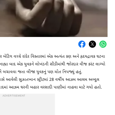
 બેટિંગ વચ્ચે રાંદેર વિસ્તારમાં એક અત્યંત કણ અને હૃદયદ્રાવક ઘટના
નાહ્યા બાદ એક યુવકને લોખંડની સીડીમાંથી જોરદાર વીજ કરંટ લાગ્યો
ને બચાવવા જતા બીજા યુવકનું પણ મોત નિપજ્યું હતું.
પાસે આવેલી સુઝાતખાન સ્ટ્રીટમાં 28 વર્ષીય આઝમ આલમ અબ્દુલ
રસાદમાં આઝમ ઘરની બહાર વરસાદી પાણીમાં નાહવા માટે ગયો હતો.
ADVERTISEMENT