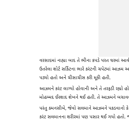
વરસાદમાં નાહ્યા બાદ તે ભીના કપડે પરત ઘરમાં આ
ઉતરેલા શોર્ટ સર્કિટના ભારે કરંટની ચપેટમાં આઝ
પડ્યો હતો અને ચીસાચીસ કરી મૂકી હતી.
આઝમને કરંટ લાગ્યો હોવાની અને તે તરફડી રહ્યો હ
મોહમ્મદ ઈરશાદ શેખને થઈ હતી. તે આઝમને બચાવવા
પરંતુ કમનસીબે, જેવો સલમાને આઝમને પકડવાનો કે બ
કરંટ સલમાનના શરીરમાં પણ પસાર થઈ ગયો હતો. જોત