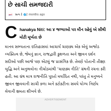
છે સાચી સમજદારી
સત્ય ડે
2 months ago
C
hanakya Niti: આ ૪ જગ્યાઓ પર મૌન રહેવું એ સૌથી
મોટી મૂર્ખતા છે
માનવ સભ્યતાના ઇતિહાસમાં આચાર્ય ચાણક્ય એક એવું અજોડ
વ્યક્તિત્વ છે, જેમનું જ્ઞાન, રાજદ્વારી કુશળતા અને જીવન દર્શન
સદીઓ પછી આજે પણ એટલું જ પ્રાસંગિક છે. તેમણે પોતાની તીક્ષ્‍ણ
બુદ્ધિ અને અનુભવોના નીચોડમાંથી 'ચાણક્ય નીતિ' ગ્રંથની રચના કરી
હતી. આ ગ્રંથ માત્ર રાજનીતિ પૂરતો મર્યાદિત નથી, પરંતુ તે મનુષ્યને
જીવન જીવવાની સાચી કળા અને કટોકટીના સમયે યોગ્ય નિર્ણય
લેવાની ક્ષમતા શીખવે છે.
ADVERTISEMENT