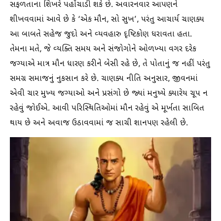
સફળતાના શિખરે પહોંચાડી શકે છે. અવારનવાર આપણને
શીખવવામાં આવે છે કે ‘એક મૌન, સો સુખ’, પરંતુ આચાર્ય ચાણક્ય
આ બાબતે સહેજ જુદો અને વ્યવહારુ દૃષ્ટિકોણ ધરાવતા હતા.
તેમના મતે, જે વ્યક્તિ સમય અને સંજોગોને ઓળખ્યા વગર દરેક
જગ્યાએ માત્ર મૌન ધારણ કરીને બેસી રહે છે, તે પોતાનું જ નહીં પરંતુ
સમગ્ર સમાજનું નુકસાન કરે છે. ચાણક્ય નીતિ અનુસાર, જીવનમાં
એવી ચાર મુખ્ય જગ્યાઓ અને પ્રસંગો છે જ્યાં મનુષ્યે ક્યારેય ચૂપ ન
રહેવું જોઈએ. આવી પરિસ્થિતિઓમાં મૌન રહેવું એ મૂર્ખતા સાબિત
થાય છે અને અવાજ ઉઠાવવામાં જ સાચી શાનપણ રહેલી છે.