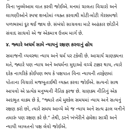
વિના ખુલ્લેઆમ વાત કરવી જોઈએ. મનમાં ચાલતા વિચારો અને
લાગણીઓને સ્પષ્ટ શબ્દોમાં વ્યક્ત કરવાથી મોટી-મોટી ગેરસમજો
પળભરમાં દૂર થઈ જાય છે. સંબંધો સાચવવા માટે અહંકાર છોડીને
સંવાદ સાધવો એ જ એકમાત્ર ઉત્તમ માર્ગ છે.
૪. જ્યારે અધર્મ સામે ન્યાયનું રક્ષણ કરવાનું હોય
સમાજની વ્યવસ્થા ન્યાય અને ધર્મ પર ટકેલી છે. આચાર્ય ચાણક્યના
મતે, જ્યારે પણ ન્યાય અને અધર્મના મુદ્દાઓ વચ્ચે ટક્કર થાય, ત્યારે
દરેક નાગરિકે કોઈપણ ભય કે પક્ષપાત વિના ન્યાયની તરફેણમાં
પોતાના વિચારો મજબૂતાઈથી વ્યક્ત કરવા જોઈએ. સત્યનો સાથ
આપવો એ પ્રત્યેક મનુષ્યની નૈતિક ફરજ છે. ચાણક્ય નીતિનું એક
અદભુત વાક્ય છે કે, “જ્યારે તમે મુશ્કેલ સમયમાં ન્યાય અને સત્યનું
રક્ષણ કરો છો, ત્યારે સમય આવ્યે એ જ ન્યાય અને સત્ય ઢાલ બનીને
તમારું પણ રક્ષણ કરે છે.” તેથી, ડરને ખંખેરીને હંમેશા સાચી અને
ન્યાયી બાબતનો પક્ષ લેવો જોઈએ.