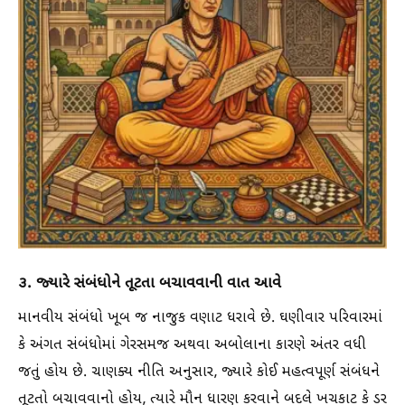
૩. જ્યારે સંબંધોને તૂટતા બચાવવાની વાત આવે
માનવીય સંબંધો ખૂબ જ નાજુક વણાટ ધરાવે છે. ઘણીવાર પરિવારમાં
કે અંગત સંબંધોમાં ગેરસમજ અથવા અબોલાના કારણે અંતર વધી
જતું હોય છે. ચાણક્ય નીતિ અનુસાર, જ્યારે કોઈ મહત્વપૂર્ણ સંબંધને
તૂટતો બચાવવાનો હોય, ત્યારે મૌન ધારણ કરવાને બદલે ખચકાટ કે ડર