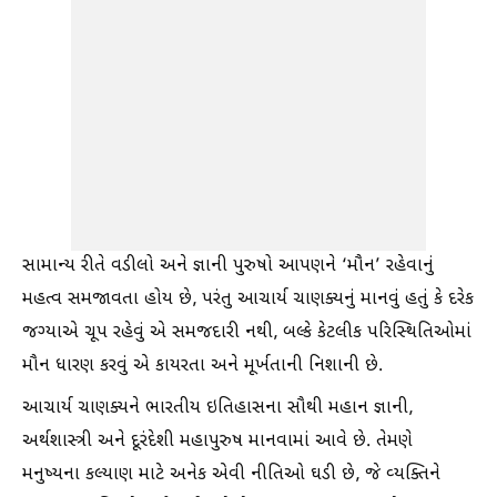
સામાન્ય રીતે વડીલો અને જ્ઞાની પુરુષો આપણને ‘મૌન’ રહેવાનું
મહત્વ સમજાવતા હોય છે, પરંતુ આચાર્ય ચાણક્યનું માનવું હતું કે દરેક
જગ્યાએ ચૂપ રહેવું એ સમજદારી નથી, બલ્કે કેટલીક પરિસ્થિતિઓમાં
મૌન ધારણ કરવું એ કાયરતા અને મૂર્ખતાની નિશાની છે.
આચાર્ય ચાણક્યને ભારતીય ઇતિહાસના સૌથી મહાન જ્ઞાની,
અર્થશાસ્ત્રી અને દૂરંદેશી મહાપુરુષ માનવામાં આવે છે. તેમણે
મનુષ્યના કલ્યાણ માટે અનેક એવી નીતિઓ ઘડી છે, જે વ્યક્તિને