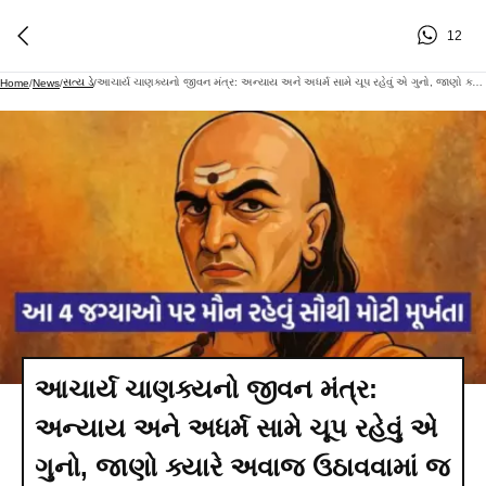
12
સત્ય ડે
આચાર્ય ચાણક્યનો જીવન મંત્ર: અન્યાય અને અધર્મ સામે ચૂપ રહેવું એ ગુનો, જાણો ક્યારે અવાજ ઉઠાવવામાં જ છે સાચી સમજદારી
Home
/
News
/
/
આચાર્ય ચાણક્યનો જીવન મંત્ર:
અન્યાય અને અધર્મ સામે ચૂપ રહેવું એ
ગુનો, જાણો ક્યારે અવાજ ઉઠાવવામાં જ