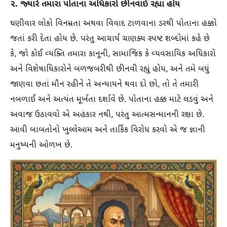
૨. જ્યારે તમારા પોતાના અધિકારો છીનવાઈ રહ્યા હોય
ઘણીવાર લોકો વિનમ્રતા અથવા વિવાદ ટાળવાના ડરથી પોતાના હક્કો
જતાં કરી દેતા હોય છે. પરંતુ આચાર્ય ચાણક્ય સ્પષ્ટ શબ્દોમાં કહે છે
કે, જો કોઈ વ્યક્તિ તમારા કાનૂની, સામાજિક કે વ્યવસાયિક અધિકારો
અને વિશેષાધિકારોને બળજબરીથી છીનવી રહ્યું હોય, અને તમે બધું
જાણવા છતાં મૌન રહીને તે અન્યાયને થવા દો છો, તો તે તમારી
નબળાઈ અને અત્યંત મૂર્ખતા દર્શાવે છે. પોતાના હક્ક માટે લડવું અને
અવાજ ઉઠાવવો એ અહંકાર નથી, પરંતુ આત્મસન્માનની રક્ષા છે.
આવી બાબતોનો ખુલ્લેઆમ અને તાર્કિક વિરોધ કરવો એ જ જ્ઞાની
મનુષ્યની ઓળખ છે.