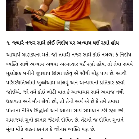
૧. જ્યારે નજર સામે કોઈ નિર્દોષ પર અન્યાય થઈ રહ્યો હોય
આચાર્ય ચાણક્યના મતે, જો તમારી નજર સામે કોઈ નબળા કે નિર્દોષ
વ્યક્તિ સાથે અન્યાય અથવા અત્યાચાર થઈ રહ્યો હોય, તો તેવા સમયે
મૂકપ્રેક્ષક બનીને ચૂપચાપ ઊભા રહેવું એ સૌથી મોટું પાપ છે. આવી
પરિસ્થિતિઓમાં ખુલ્લેઆમ બોલવું અને અન્યાયનો પ્રતિકાર કરવો
જોઈએ. જો તમે કોઈ ખોટી વાત કે અત્યાચાર સામે અવાજ નથી
ઉઠાવતા અને મૌન સેવો છો, તો તેનો અર્થ એ છે કે તમે તમારા
પોતાના નૈતિક સિદ્ધાંતો અને આત્મા સાથે સમાધાન કરી રહ્યા છો.
સમાજમાં ગુનો કરનાર જેટલો દોષિત છે, તેટલો જ દોષિત ગુનાને
મૂંગા મોઢે સહન કરનાર કે જોનાર વ્યક્તિ પણ છે.