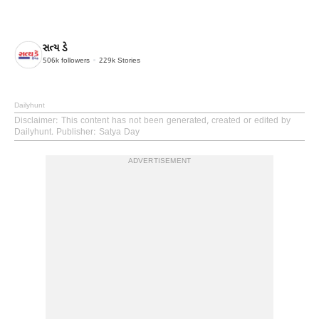
સત્ય ડે
506k
followers
229k
Stories
Dailyhunt
Disclaimer
: This content has not been generated, created or edited by
Dailyhunt. Publisher: Satya Day
ADVERTISEMENT