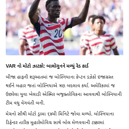
VAR નો મોટો ઝાટકો: બાલોગુનને મળ્યું રેડ કાર્ડ
બીજા હાફની શરૂઆતમાં જ બોસ્નિયાના કેપ્ટન ડઝેકો ઇજાગ્રસ્ત
થઈને બહાર જતાં બોસ્નિયાએ ત્રણ બદલાવ કર્યા. અમેરિકામાં જ
ઉછરેલા યુવા ખેલાડી એસ્મિર બજ્રક્તરેવિકના આવવાથી બોસ્નિયાની
ટીમ વધુ વેગવંતી બની.
મેચનો સૌથી મોટો ડ્રામા ૬૪મી મિનિટે જોવા મળ્યો. બોસ્નિયાના
ડિફેન્ડર તારિક મુહારેમોવિચ સાથે બોલ મેળવવાની ટક્કરમાં