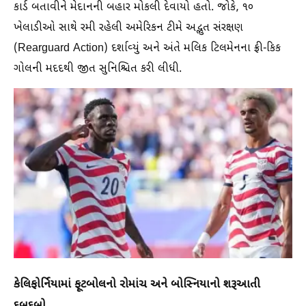
કાર્ડ બતાવીને મેદાનની બહાર મોકલી દેવાયો હતો. જોકે, ૧૦
ખેલાડીઓ સાથે રમી રહેલી અમેરિકન ટીમે અદ્ભુત સંરક્ષણ
(Rearguard Action) દર્શાવ્યું અને અંતે મલિક ટિલમેનના ફ્રી-કિક
ગોલની મદદથી જીત સુનિશ્ચિત કરી લીધી.
કેલિફોર્નિયામાં ફૂટબોલનો રોમાંચ અને બોસ્નિયાનો શરૂઆતી