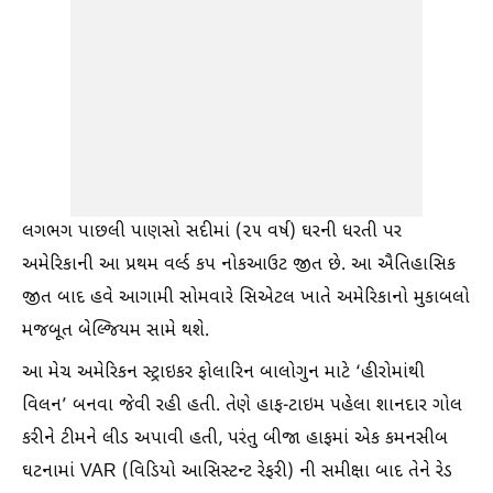
લગભગ પાછલી પાણસો સદીમાં (૨૫ વર્ષ) ઘરની ધરતી પર
અમેરિકાની આ પ્રથમ વર્લ્ડ કપ નોકઆઉટ જીત છે. આ ઐતિહાસિક
જીત બાદ હવે આગામી સોમવારે સિએટલ ખાતે અમેરિકાનો મુકાબલો
મજબૂત બેલ્જિયમ સામે થશે.
આ મેચ અમેરિકન સ્ટ્રાઇકર ફોલારિન બાલોગુન માટે ‘હીરોમાંથી
વિલન’ બનવા જેવી રહી હતી. તેણે હાફ-ટાઇમ પહેલા શાનદાર ગોલ
કરીને ટીમને લીડ અપાવી હતી, પરંતુ બીજા હાફમાં એક કમનસીબ
ઘટનામાં VAR (વિડિયો આસિસ્ટન્ટ રેફરી) ની સમીક્ષા બાદ તેને રેડ