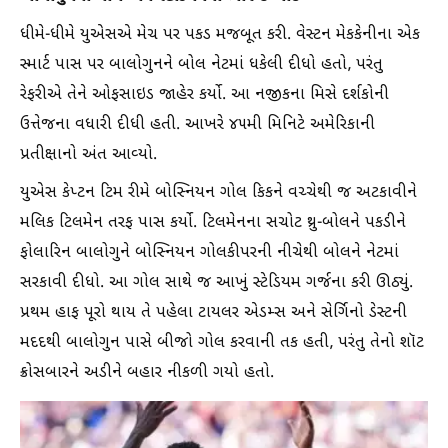
ધીમે-ધીમે યુએસએ મેચ પર પકડ મજબૂત કરી. વેસ્ટન મેકકેનીના એક
સ્માર્ટ પાસ પર બાલોગુનને બોલ નેટમાં ધકેલી દીધો હતો, પરંતુ
રેફરીએ તેને ઓફસાઇડ જાહેર કર્યો. આ નજીકના મિસે દર્શકોની
ઉત્તેજના વધારી દીધી હતી. આખરે ૪૫મી મિનિટે અમેરિકાની
પ્રતીક્ષાનો અંત આવ્યો.
યુએસ કેપ્ટન ટિમ રીમે બોસ્નિયન ગોલ કિકને વચ્ચેથી જ અટકાવીને
મલિક ટિલમેન તરફ પાસ કર્યો. ટિલમેનના સચોટ થ્રુ-બોલને પકડીને
ફોલારિન બાલોગુને બોસ્નિયન ગોલકીપરની નીચેથી બોલને નેટમાં
સરકાવી દીધો. આ ગોલ સાથે જ આખું સ્ટેડિયમ ગર્જના કરી ઊઠ્યું.
પ્રથમ હાફ પૂરો થાય તે પહેલા ટાયલર એડમ્સ અને સેર્ગિનો ડેસ્ટની
મદદથી બાલોગુન પાસે બીજો ગોલ કરવાની તક હતી, પરંતુ તેનો શૉટ
ક્રોસબારને અડીને બહાર નીકળી ગયો હતો.