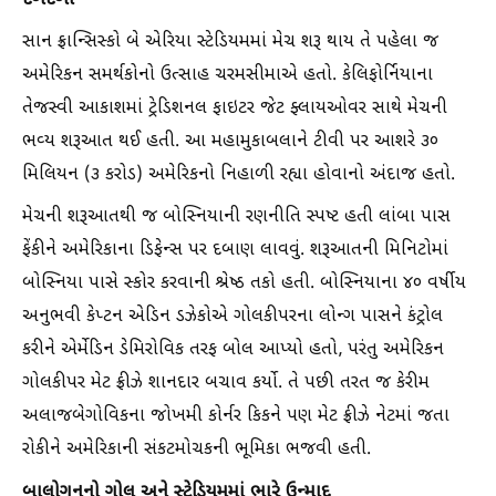
દબદબો
સાન ફ્રાન્સિસ્કો બે એરિયા સ્ટેડિયમમાં મેચ શરૂ થાય તે પહેલા જ
અમેરિકન સમર્થકોનો ઉત્સાહ ચરમસીમાએ હતો. કેલિફોર્નિયાના
તેજસ્વી આકાશમાં ટ્રેડિશનલ ફાઇટર જેટ ફ્લાયઓવર સાથે મેચની
ભવ્ય શરૂઆત થઈ હતી. આ મહામુકાબલાને ટીવી પર આશરે ૩૦
મિલિયન (૩ કરોડ) અમેરિકનો નિહાળી રહ્યા હોવાનો અંદાજ હતો.
મેચની શરૂઆતથી જ બોસ્નિયાની રણનીતિ સ્પષ્ટ હતી લાંબા પાસ
ફેંકીને અમેરિકાના ડિફેન્સ પર દબાણ લાવવું. શરૂઆતની મિનિટોમાં
બોસ્નિયા પાસે સ્કોર કરવાની શ્રેષ્ઠ તકો હતી. બોસ્નિયાના ૪૦ વર્ષીય
અનુભવી કેપ્ટન એડિન ડઝેકોએ ગોલકીપરના લોન્ગ પાસને કંટ્રોલ
કરીને એર્મેડિન ડેમિરોવિક તરફ બોલ આપ્યો હતો, પરંતુ અમેરિકન
ગોલકીપર મેટ ફ્રીઝે શાનદાર બચાવ કર્યો. તે પછી તરત જ કેરીમ
અલાજબેગોવિકના જોખમી કોર્નર કિકને પણ મેટ ફ્રીઝે નેટમાં જતા
રોકીને અમેરિકાની સંકટમોચકની ભૂમિકા ભજવી હતી.
બાલોગુનનો ગોલ અને સ્ટેડિયમમાં ભારે ઉન્માદ