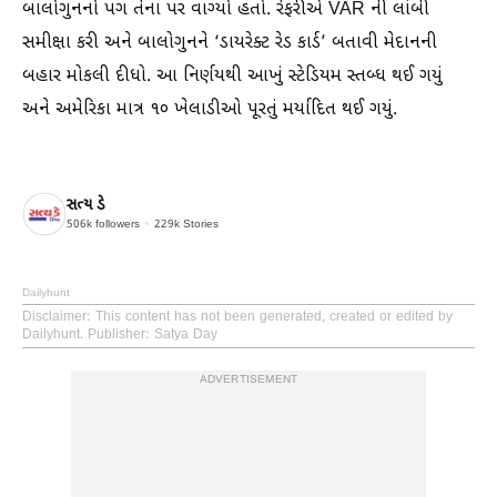
બાલોગુનનો પગ તેના પર વાગ્યો હતો. રેફરીએ VAR ની લાંબી
સમીક્ષા કરી અને બાલોગુનને ‘ડાયરેક્ટ રેડ કાર્ડ’ બતાવી મેદાનની
બહાર મોકલી દીધો. આ નિર્ણયથી આખું સ્ટેડિયમ સ્તબ્ધ થઈ ગયું
અને અમેરિકા માત્ર ૧૦ ખેલાડીઓ પૂરતું મર્યાદિત થઈ ગયું.
સત્ય ડે
506k
followers
229k
Stories
Dailyhunt
Disclaimer
: This content has not been generated, created or edited by
Dailyhunt. Publisher: Satya Day
ADVERTISEMENT