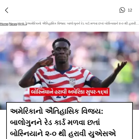
12
સત્ય ડે
અમેરિકાનો ઐતિહાસિક વિજય: બાલોગુનને રેડ કાર્ડ મળવા છતાં બોસ્નિયાને ૨-૦ થી હરાવી યુએસએ વર્લ્ડ કપના રાઉન્ડ ઓફ ૧૬ માં
Home
/
News
/
/
અમેરિકાનો ઐતિહાસિક વિજય:
બાલોગુનને રેડ કાર્ડ મળવા છતાં
બોસ્નિયાને ૨-૦ થી હરાવી યુએસએ