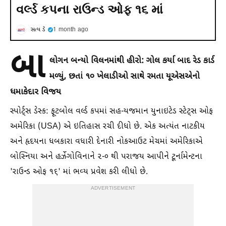
વર્લ્ડ કપના રાઉન્ડ ઓફ ૧૬ માં
સત્ય ડે
1 month ago
બા
લોગન બન્યો વિલનમાંથી હીરો: ગોલ કર્યા બાદ રેડ કાર્ડ
મળ્યું, છતાં ૧૦ ખેલાડીઓ સાથે રમતા યૂએસએનો
ધમાકેદાર વિજય
સ્પોર્ટ્સ ડેસ્ક: ફૂટબોલ વર્લ્ડ કપમાં સહ-યજમાન યુનાઇટેડ સ્ટેટ્સ ઓફ
અમેરિકા (USA) એ ઇતિહાસ રચી દીધો છે. એક અત્યંત નાટકીય
અને હૃદયના ધબકારા વધારી દેનારી નોકઆઉટ મેચમાં અમેરિકાએ
બોસ્નિયા અને હર્ઝેગોવિનાને ૨-૦ થી પરાજય આપીને ટૂર્નામેન્ટના
'રાઉન્ડ ઓફ ૧૬' માં ભવ્ય પ્રવેશ કરી લીધો છે.
ADVERTISEMENT