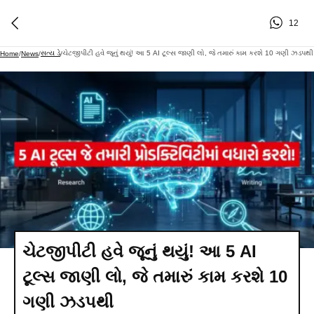
12
સત્ય ડે
ચેટજીપીટી હવે જૂનું થયું! આ 5 AI ટૂલ્સ જાણી લો, જે તમારું કામ કરશે 10 ગણી ઝડપથી
Home
/
News
/
/
ચેટજીપીટી હવે જૂનું થયું! આ 5 AI
ટૂલ્સ જાણી લો, જે તમારું કામ કરશે 10
ગણી ઝડપથી