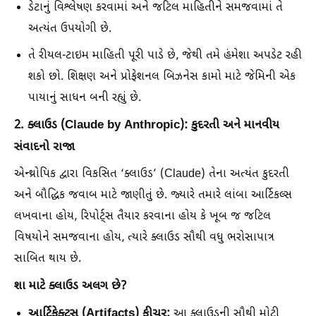
ડેટાનું વિશ્લેષણ કરવામાં અને જટિલ માહિતીને સમજવામાં તે
અત્યંત ઉપયોગી છે.
તે રીયલ-ટાઇમ માહિતી પૂરી પાડે છે, જેથી તમે હંમેશા અપડેટ રહી
શકો છો. શિક્ષણ અને પ્રોફેશનલ બિઝનેસ કામો માટે જેમિની એક
પાયાનું સાધન બની રહ્યું છે.
2. ક્લાઉડ (Claude by Anthropic): કુદરતી અને માનવીય
સંવાદનો રાજા
એન્થ્રોપિક દ્વારા વિકસિત ‘ક્લાઉડ’ (Claude) તેના અત્યંત કુદરતી
અને બૌદ્ધિક જવાબ માટે જાણીતું છે. જ્યારે તમારે લાંબા આર્ટિકલ્સ
લખવાના હોય, રિપોર્ટ્સ તૈયાર કરવાના હોય કે ખૂબ જ જટિલ
વિષયોને સમજવાના હોય, ત્યારે ક્લાઉડ સૌથી વધુ ભરોસાપાત્ર
સાબિત થાય છે.
શા માટે ક્લાઉડ અલગ છે?
આર્ટિફેક્ટ્સ (Artifacts) ફીચર:
આ ક્લાઉડની સૌથી મોટી