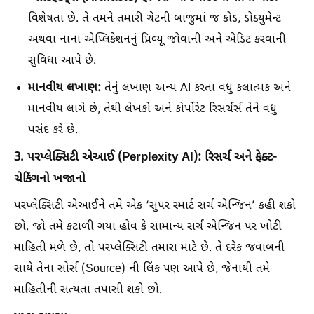
વિશેષતા છે. તે તમને તમારી ચેટની બાજુમાં જ કોડ, ડોક્યુમેન્ટ
અથવા નાના એપ્લિકેશનનું પ્રિવ્યૂ જોવાની અને એડિટ કરવાની
સુવિધા આપે છે.
માનવીય લખાણ:
તેનું લખાણ અન્ય AI કરતા વધુ કલાત્મક અને
માનવીય લાગે છે, તેથી લેખકો અને કોર્પોરેટ રિસર્ચર્સ તેને વધુ
પસંદ કરે છે.
3. પરપ્લેક્સિટી એઆઈ (Perplexity AI): રિસર્ચ અને ફેક્ટ-
ચેકિંગનો ખજાનો
પરપ્લેક્સિટી એઆઈને તમે એક ‘સુપર સ્માર્ટ સર્ચ એન્જિન’ કહી શકો
છો. જો તમે કંટાળી ગયા હોવ કે સામાન્ય સર્ચ એન્જિન પર ખોટી
માહિતી મળે છે, તો પરપ્લેક્સિટી તમારા માટે છે. તે દરેક જવાબની
સાથે તેના સોર્સ (Source) ની લિંક પણ આપે છે, જેનાથી તમે
માહિતીની સત્યતા તપાસી શકો છો.