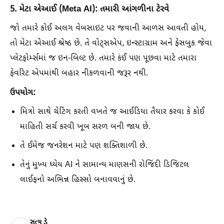
5. મેટા એઆઈ (Meta AI): તમારી આંગળીના ટેરવે
જો તમારે કોઈ અલગ વેબસાઇટ પર જવાની આળસ આવતી હોય,
તો મેટા એઆઈ શ્રેષ્ઠ છે. તે વોટ્સએપ, ઇન્સ્ટાગ્રામ અને ફેસબુક જેવા
પ્લેટફોર્મ્સમાં જ ઇન-બિલ્ટ છે. તમારે કંઈ પણ પૂછવા માટે તમારા
ફેવરિટ એપમાંથી બહાર નીકળવાની જરૂર નથી.
ઉપયોગ:
મિત્રો સાથે ચેટિંગ કરતી વખતે જ આઈડિયા તૈયાર કરવા કે કોઈ
માહિતી સર્ચ કરવી ખૂબ સરળ બની જાય છે.
તે ઈમેજ જનરેશન માટે પણ શક્તિશાળી છે.
તેનું મુખ્ય ધ્યેય AI ને સામાન્ય માણસની રોજિંદી ડિજિટલ
લાઈફનો અભિન્ન હિસ્સો બનાવવાનું છે.
સત્ય ડે