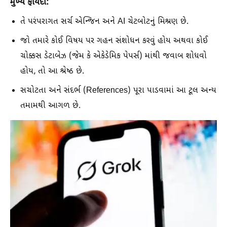
મુખ્ય ફાયદા:
તે પરંપરાગત સર્ચ એન્જિન અને AI ચેટબોટનું મિશ્રણ છે.
જો તમારે કોઈ વિષય પર ગહન સંશોધન કરવું હોય અથવા કોઈ
ચોક્કસ ડેટાબેઝ (જેમ કે એકેડેમિક પેપર્સ) માંથી જવાબ શોધવો
હોય, તો આ શ્રેષ્ઠ છે.
સચોટતા અને સંદર્ભ (References) પૂરા પાડવામાં આ ટૂલ અન્ય
તમામથી આગળ છે.