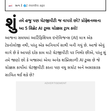
સત્ય ડે
2 months ago
શું
તમે હજુ પણ ચેટજીપીટી જ વાપરો છો? પ્રોફેશનલ્સના
આ 5 સિક્રેટ AI ટૂલ્સ ચોક્કસ ટ્રાય કરો!
આજના સમયમાં આર્ટિફિશિયલ ઇન્ટેલિજન્સ (AI) માત્ર એક
ટેકનોલોજી નથી, પરંતુ એક અનિવાર્ય સાથી બની ગયું છે. આજે એવું
લાગે છે કે આપણે દરેક કામ માટે ચેટજીપીટી પર નિર્ભર છીએ, પરંતુ શું
તમે જાણો છો કે બજારમાં એવા અનેક શક્તિશાળી AI ટૂલ્સ છે જે
ચોક્કસ કાર્યોમાં ચેટજીપીટી કરતા પણ વધુ સચોટ અને અસરકારક
સાબિત થઈ શકે છે?
ADVERTISEMENT