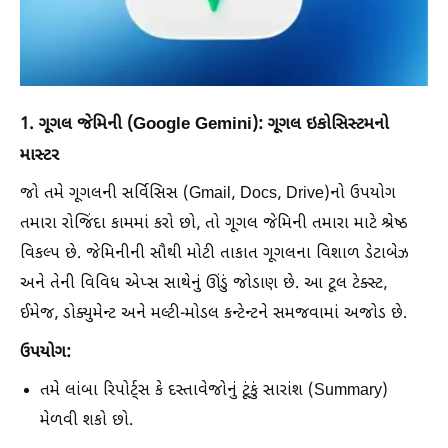
1. ગૂગલ જેમિની (Google Gemini): ગૂગલ ઇકોસિસ્ટમનો
માસ્ટર
જો તમે ગૂગલની સર્વિસિસ (Gmail, Docs, Drive)નો ઉપયોગ
તમારા રોજિંદા કામમાં કરો છો, તો ગૂગલ જેમિની તમારા માટે શ્રેષ્ઠ
વિકલ્પ છે. જેમિનીની સૌથી મોટી તાકાત ગૂગલના વિશાળ ડેટાબેઝ
અને તેની વિવિધ એપ્સ સાથેનું ઊંડું જોડાણ છે. આ ટૂલ ટેક્સ્ટ,
ઈમેજ, ડોક્યુમેન્ટ અને મલ્ટી-મોડલ કન્ટેન્ટને સમજવામાં અજોડ છે.
ઉપયોગ:
તમે લાંબા રિપોર્ટ્સ કે દસ્તાવેજોનું ટૂંકું સારાંશ (Summary)
મેળવી શકો છો.