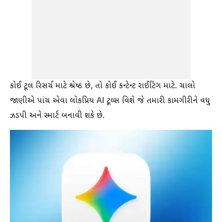
કોઈ ટૂલ રિસર્ચ માટે શ્રેષ્ઠ છે, તો કોઈ કન્ટેન્ટ રાઈટિંગ માટે. ચાલો
જાણીએ પાંચ એવા લોકપ્રિય AI ટૂલ્સ વિશે જે તમારી કામગીરીને વધુ
ઝડપી અને સ્માર્ટ બનાવી શકે છે.