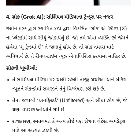
4. ગ્રૉક (Grok AI): સોશિયલ મીડિયાના ટ્રેન્ડ્સ પર નજર
ઇલોન મસ્ક દ્વારા સ્થાપિત xAI દ્વારા વિકસિત ‘ગ્રૉક’ એ ટ્વિટર (X)
ના પ્લેટફોર્મ સાથે સીધું જોડાયેલું છે. જો તમે એવા વ્યક્તિ છો જેમને
હંમેશા ‘શું ટ્રેન્ડમાં છે’ તે જાણવું હોય છે, તો ગ્રૉક તમારા માટે
અનિવાર્ય છે. તે રીયલ-ટાઇમ ન્યૂઝ એનાલિસિસ કરવામાં માહિર છે.
ગ્રૉકની ખૂબીઓ:
તે સોશિયલ મીડિયા પર ચાલી રહેલી તાજી ચર્ચાઓ અને બ્રેકિંગ
ન્યૂઝને સેકન્ડોમાં સમજીને તેનું વિશ્લેષણ કરી શકે છે.
તેના જવાબો ‘અનફિલ્ટર્ડ’ (Unfiltered) અને સીધા હોય છે, જે
ઘણા વપરાશકર્તાઓને ગમે છે.
રાજકારણ, રમતગમત કે અન્ય કોઈ પણ ક્ષેત્રના લેટેસ્ટ અપડેટ્સ
માટે આ અત્યંત ઝડપી છે.