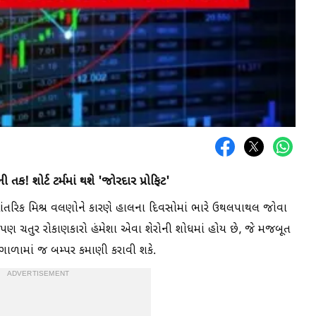
! શોર્ટ ટર્મમાં થશે 'જોરદાર પ્રોફિટ'
 આંતરિક મિશ્ર વલણોને કારણે હાલના દિવસોમાં ભારે ઉથલપાથલ જોવા
ણ ચતુર રોકાણકારો હંમેશા એવા શેરોની શોધમાં હોય છે, જે મજબૂત
ંકા ગાળામાં જ બમ્પર કમાણી કરાવી શકે.
ADVERTISEMENT