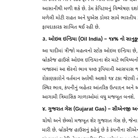
આસાનીથી મળી શકે છે. ડેમ કેપિટલનું વિશ્લેષણ દર્શાવે
મળેલી મોટી રાહત અને યુએસ ડોલર સામે ભારતીય
ફાયદાકારક સાબિત થઈ રહી છે.
૩. ઓઇલ ઇન્ડિયા (Oil India) – ૧૪% નો સાનુ
આ યાદીમાં ત્રીજો મહત્વનો સ્ટોક ઓઇલ ઇન્ડિયા છે, જ
બ્રોકરેજ હાઉસે ઓઇલ ઇન્ડિયાના શેર માટે ભવિષ્યનો ટા
બજારમાં આ શેરનો ભાવ ૫૦૭ રૂપિયાની આસપાસ જો
રોકાણકારોને વર્તમાન સ્તરેથી આશરે ૧૪ ટકા જેટલી તેજ
સ્થિર ભાવ, કંપનીનું બહેતર આંતરિક ઉત્પાદન અને 
આગામી ત્રિમાસિક ગાળાઓમાં વધુ મજબૂત બનશે.
૪. ગુજરાત ગેસ (Gujarat Gas) – સીએનજી અને
ચોથો અને છેલ્લો મજબૂત શેર ગુજરાત ગેસ છે, જેના
મારી છે. બ્રોકરેજ હાઉસનું કહેવું છે કે કંપનીન