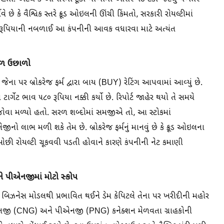
 છે કે વૈશ્વિક સ્તરે ક્રૂડ ઓઇલની ઊંચી કિંમતો, સરકારી રોયલ્ટીમાં
 રૂપિયાની નબળાઈ આ કંપનીની આવક વધારવા માટે અત્યંત
કૂળ ઉછાળો
ેના પર બ્રોકરેજ ફર્મ દ્વારા બાય (BUY) રેટિંગ આપવામાં આવ્યું છે.
ર્ગેટ ભાવ ૫૮૦ રૂપિયા નક્કી કર્યો છે. રિપોર્ટ જાહેર થયો તે સમયે
વા મળ્યો હતો. સરળ શબ્દોમાં સમજીએ તો, આ સ્ટોકમાં
ીનો લાભ મળી શકે તેમ છે. બ્રોકરેજ ફર્મનું માનવું છે કે ક્રૂડ ઓઇલના
ઓછી રોયલ્ટી ચૂકવવી પડતી હોવાને કારણે કંપનીની નેટ કમાણી
 પીએનજીમાં મોટો સ્કોપ
 બિઝનેસ મોડલથી પ્રભાવિત થઈને ડેમ કેપિટલે તેના પર ખરીદીની મહોર
ા સીએનજી (CNG) અને પીએનજી (PNG) કનેક્શન મેળવતા ગ્રાહકોની