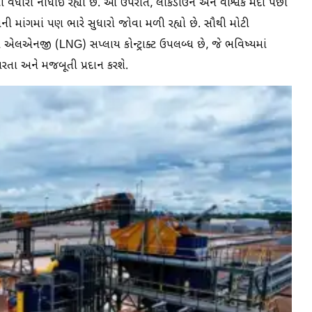
ટો વધારો નોંધાઈ રહ્યો છે. આ ઉપરાંત, લોકડાઉન અને વૈશ્વિક મંદી પછી
ેસની માંગમાં પણ ભારે સુધારો જોવા મળી રહ્યો છે. સૌથી મોટી
 એલએનજી (LNG) સપ્લાય કોન્ટ્રાક્ટ ઉપલબ્ધ છે, જે ભવિષ્યમાં
રતા અને મજબૂતી પ્રદાન કરશે.