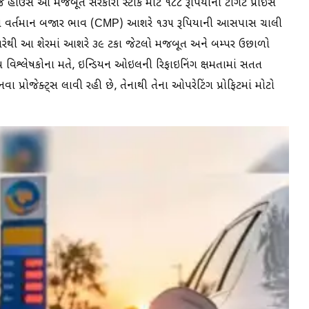
રેજ હાઉસે આ મજબૂત સરકારી સ્ટોક માટે ૧૮૮ રૂપિયાનો ટાર્ગેટ પ્રાઇસ
ેરનો વર્તમાન બજાર ભાવ (CMP) આશરે ૧૩૫ રૂપિયાની આસપાસ ચાલી
તરેથી આ શેરમાં આશરે ૩૯ ટકા જેટલો મજબૂત અને બમ્પર ઉછાળો
 વિશ્લેષકોના મતે, ઇન્ડિયન ઓઇલની રિફાઇનિંગ ક્ષમતામાં સતત
 પ્રોજેક્ટ્સ લાવી રહી છે, તેનાથી તેના ઓપરેટિંગ પ્રોફિટમાં મોટો