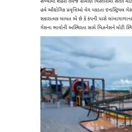
સંખ્યામાં શહેરી તેમજ ગ્રામીણ વિસ્તારોમાં સતત મો
હવે ઔદ્યોગિક પ્રવૃત્તિઓ વેગ પકડતા ઇન્ડસ્ટ્રિયલ ગ
સકારાત્મક બાબત એ છે કે કંપની પાસે લાંબાગાળાના
ગેસના ભાવોની અસ્થિરતા સામે બિઝનેસને મોટી સ્થિ