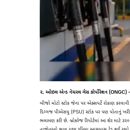
૨. ઓઇલ એન્ડ નેચરલ ગેસ કોર્પોરેશન (ONGC)
બીજો મોટો સ્ટોક જેના પર એક્સપર્ટે રોકાણ કર
દિગ્ગજ પીએસયુ (PSU) સ્ટોક પર પણ પોતાનું ખરીદીન
ભલામણ કરી છે. બ્રોકરેજ રિપોર્ટમાં આ શેર માટે ૩૨૦
તાજેતરનો ભાવ ૨૭૪ રૂપિયા આસપાસ ટ્રેડ થઈ રહ્યો 