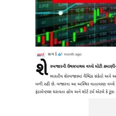
સત્ય ડે
1 month ago
શે
રબજારની ઉથલપાથલ વચ્ચે મોટી કમાણીની તક
ભારતીય શેરબજારમાં વૈશ્વિક સંકેતો અને
મળી રહી છે. બજારના આ અસ્થિર વાતાવરણ વચ્ચે પ
ફંડામેન્ટલ્સ ધરાવતા હોય અને શોર્ટ ટર્મ એટલે કે ટૂ