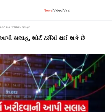
|
|
News
Video
Viral
ં થઈ શકે છે 'જોરદાર પ્રોફિટ'
આપી સલાહ, શોર્ટ ટર્મમાં થઈ શકે છે