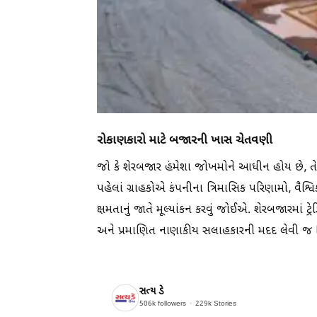
રોકાણકારો માટે બજારની ખાસ ચેતવણી
જો કે શેરબજાર હંમેશા જોખમોને આધીન હોય છે, તેથ
પહેલાં ગ્રાહકોએ કંપનીના ત્રિમાસિક પરિણામો, વૈ
ક્ષમતાનું જાતે મૂલ્યાંકન કરવું જોઈએ. શેરબજારમાં 
અને પ્રમાણિત નાણાકીય સલાહકારની મદદ લેવી જ 
સત્ય ડે
506k
followers
229k
Stories