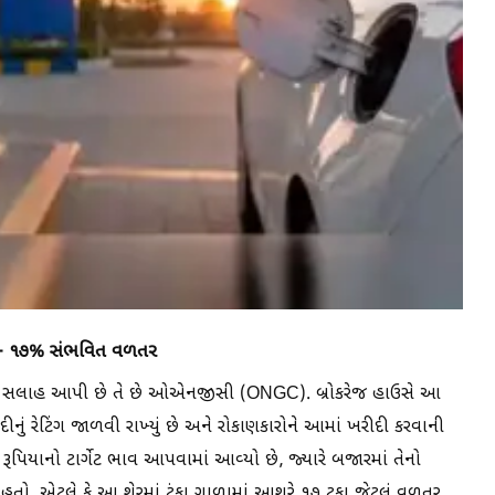
 – ૧૭% સંભવિત વળતર
વાની સલાહ આપી છે તે છે ઓએનજીસી (ONGC). બ્રોકરેજ હાઉસે આ
ું રેટિંગ જાળવી રાખ્યું છે અને રોકાણકારોને આમાં ખરીદી કરવાની
 રૂપિયાનો ટાર્ગેટ ભાવ આપવામાં આવ્યો છે, જ્યારે બજારમાં તેનો
હતો. એટલે કે આ શેરમાં ટૂંકા ગાળામાં આશરે ૧૭ ટકા જેટલું વળતર