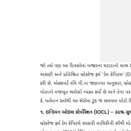
જો તમે પણ આ દિવસોમાં બજારના ઘટાડાનો લાભ ઉઠાવીન
અગ્રણી અને પ્રતિષ્ઠિત બ્રોકરેજ ફર્મ ‘ડેમ કેપિટલ
કરી છે. એક્સપર્ટ રવિ પી.ના જણાવ્યા અનુસાર, બ્રો
પોતાનો મજબૂત ભરોસો વ્યક્ત કર્યો છે અને તેના પર
કે, વર્તમાન સ્તરેથી આ શેરોમાં ટૂંક જ સમયમાં મોટ
૧. ઇન્ડિયન ઓઇલ કોર્પોરેશન (IOCL) – ૩૯% સ
બ્રોકરેજ ફર્મ ડેમ કેપિટલે સરકારી માલિકીની સૌથી 