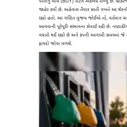
પોતાનું બાય (BUY) રેટિંગ અકબંધ રાખ્યું છે. બ્રોક
જાહેર કર્યો છે. અહેવાલ તૈયાર કરતી વખતે આ શ
રહ્યો હતો. આ ગણિત મુજબ જોઈએ તો, વર્તમાન સ્
આવવાની પૂરેપૂરી સંભાવના સેવાઈ રહી છે. નાણાકીય
વધારો થઈ રહ્યો છે અને કંપની આગામી સમયમાં જે નવા
ફાયદો જોવા મળશે.