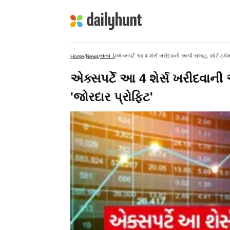
સત્ય ડે
એક્સપર્ટે આ 4 શેર્સ ખરીદવાની આપી સલાહ, શોર્ટ ટર્મમા
Home
/
News
/
/
એક્સપર્ટે આ 4 શેર્સ ખરીદવાની 
'જોરદાર પ્રોફિટ'