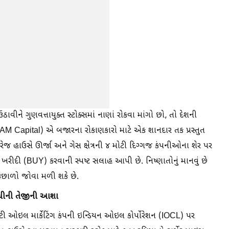
ે ગુણવત્તાયુક્ત સ્ટોક્સમાં નાણાં રોકવા માંગો છો, તો દેશની
’ (DAM Capital) એ બજારના રોકાણકારો માટે એક શાનદાર તક પ્રસ્તુત
કરેજ હાઉસે ઊર્જા અને ગેસ ક્ષેત્રની ૪ મોટી દિગ્ગજ કંપનીઓના શેર પર
 ખરીદી (BUY) કરવાની સ્પષ્ટ સલાહ આપી છે. નિષ્ણાતોનું માનવું છે
ો ઉછાળો જોવા મળી શકે છે.
ુધીની તેજીની આશા
મોટી ઓઇલ માર્કેટિંગ કંપની ઇન્ડિયન ઓઇલ કોર્પોરેશન (IOCL) પર