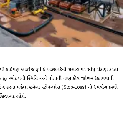
ી કોઈપણ બ્રોકરેજ ફર્મ કે એક્સપર્ટની સલાહ પર સીધું રોકાણ કરતા
શ્વિક ક્રૂડ ઓઇલની સ્થિતિ અને પોતાની નાણાકીય જોખમ ઉઠાવવાની
ટ્રેડિંગ કરતા પહેલાં હંમેશા સ્ટોપ-લોસ (Stop-Loss) નો ઉપયોગ કરવો
હિતાવહ રહેશે.