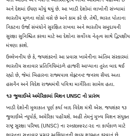
થતા ઓઈલ અને ગેસના આંતરરાષ્ટ્રીય ભાવો આસમાને પહોંચ્યા છે
અને દેશમાં ઈંધણ મોંઘું થયું છે. આ ખાડી દેશોમાં લાખોની સંખ્યામાં
ભારતીય મૂળના લોકો વસે છે અને કામ કરે છે. તેથી, ભારત પોતાના
નિકટના ઉર્જા સંબંધોને સુરક્ષિત રાખવા અને ભારતીય સમુદાયની
સુરક્ષા સુનિશ્ચિત કરવા માટે આ દેશોના સર્વોચ્ચ નેતૃત્વ સાથે દ્વિપક્ષીય
મંત્રણા કરશે.
ઉલ્લેખનીય છે કે, જયશંકરનો આ પ્રવાસ ખામેનીના અંતિમ સંસ્કારમાં
ભારતીય સત્તાવાર પ્રતિનિધિમંડળે હાજરી આપ્યાના તુરંત બાદ થઈ
રહ્યો છે, જેમાં બિહારના રાજ્યપાલ લેફ્ટનન્ટ જનરલ સૈયદ અતા
હસનૈન અને વિદેશ રાજ્યમંત્રી પવિત્રા માર્ગેરિતા સામેલ હતા.
૧૩ જુલાઈએ અમેરિકામાં મિશન UNSC નો પ્રારંભ
ખાડી દેશોની મુલાકાત પૂર્ણ કર્યા બાદ વિદેશ મંત્રી એસ. જયશંકર ૧૩
જુલાઈએ ન્યૂયોર્ક, અમેરિકા પહોંચશે. અહીં તેમનું મુખ્ય મિશન સંયુક્ત
રાષ્ટ્ર સુરક્ષા પરિષદ (UNSC) ના ૨૦store૨૮-૨૯ ના કાર્યકાળ માટે
ભારતના સત્તાવાર પ્રચાર અભિયાનની ભવ્ય શરૂઆત કરવાનું છે.