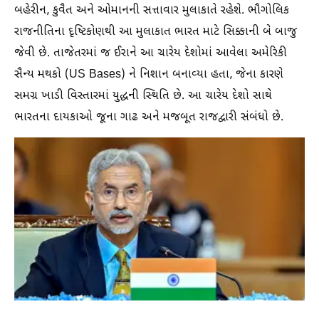
બહેરીન, કુવૈત અને ઓમાનની સત્તાવાર મુલાકાતે રહેશે. ભૌગોલિક
રાજનીતિના દૃષ્ટિકોણથી આ મુલાકાત ભારત માટે સિક્કાની બે બાજુ
જેવી છે. તાજેતરમાં જ ઈરાને આ ચારેય દેશોમાં આવેલા અમેરિકી
સૈન્ય મથકો (US Bases) ને નિશાન બનાવ્યા હતા, જેના કારણે
સમગ્ર ખાડી વિસ્તારમાં યુદ્ધની સ્થિતિ છે. આ ચારેય દેશો સાથે
ભારતના દાયકાઓ જૂના ગાઢ અને મજબૂત રાજદ્વારી સંબંધો છે.