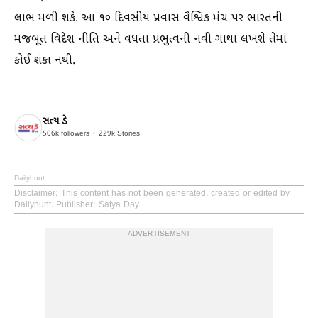
લાભ મળી શકે. આ ૧૦ દિવસીય પ્રવાસ વૈશ્વિક મંચ પર ભારતની
મજબૂત વિદેશ નીતિ અને વધતા પ્રભુત્વની નવી ગાથા લખશે તેમાં
કોઈ શંકા નથી.
સત્ય ડે
506k
followers
229k
Stories
Dailyhunt
Disclaimer
: This content has not been generated, created or edited by
Dailyhunt. Publisher: Satya Day
ADVERTISEMENT