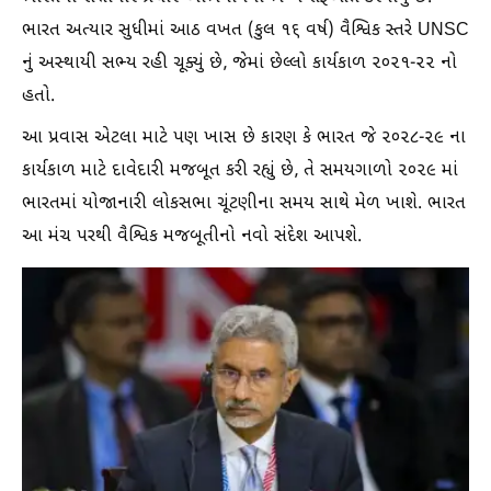
ભારત અત્યાર સુધીમાં આઠ વખત (કુલ ૧૬ વર્ષ) વૈશ્વિક સ્તરે UNSC
નું અસ્થાયી સભ્ય રહી ચૂક્યું છે, જેમાં છેલ્લો કાર્યકાળ ૨૦૨૧-૨૨ નો
હતો.
આ પ્રવાસ એટલા માટે પણ ખાસ છે કારણ કે ભારત જે ૨૦૨૮-૨૯ ના
કાર્યકાળ માટે દાવેદારી મજબૂત કરી રહ્યું છે, તે સમયગાળો ૨૦૨૯ માં
ભારતમાં યોજાનારી લોકસભા ચૂંટણીના સમય સાથે મેળ ખાશે. ભારત
આ મંચ પરથી વૈશ્વિક મજબૂતીનો નવો સંદેશ આપશે.