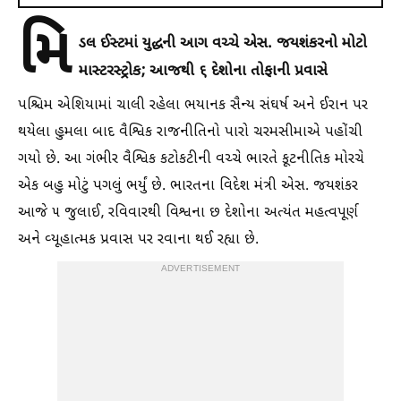
મિ
ડલ ઈસ્ટમાં યુદ્ધની આગ વચ્ચે એસ. જયશંકરનો મોટો
માસ્ટરસ્ટ્રોક; આજથી ૬ દેશોના તોફાની પ્રવાસે
પશ્ચિમ એશિયામાં ચાલી રહેલા ભયાનક સૈન્ય સંઘર્ષ અને ઈરાન પર
થયેલા હુમલા બાદ વૈશ્વિક રાજનીતિનો પારો ચરમસીમાએ પહોંચી
ગયો છે. આ ગંભીર વૈશ્વિક કટોકટીની વચ્ચે ભારતે કૂટનીતિક મોરચે
એક બહુ મોટું પગલું ભર્યું છે. ભારતના વિદેશ મંત્રી એસ. જયશંકર
આજે ૫ જુલાઈ, રવિવારથી વિશ્વના છ દેશોના અત્યંત મહત્વપૂર્ણ
અને વ્યૂહાત્મક પ્રવાસ પર રવાના થઈ રહ્યા છે.
ADVERTISEMENT