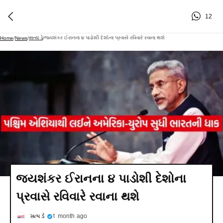
12
સત્ય ડે
જયશંકર ઈરાનના ૪ પાડોશી દેશોના પ્રવાસે રવિવારે રવાના થશે
Home
/
News
/
/
જયશંકર ઈરાનના ૪ પાડોશી દેશોના
પ્રવાસે રવિવારે રવાના થશે
સત્ય ડે
1 month ago