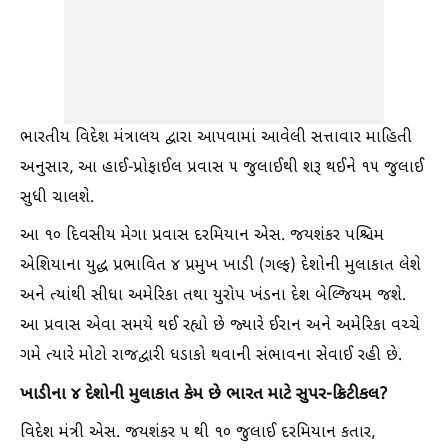
ભારતીય વિદેશ મંત્રાલય દ્વારા આપવામાં આવેલી સત્તાવાર માહિતી
અનુસાર, આ હાઈ-પ્રોફાઈલ પ્રવાસ ૫ જુલાઈથી શરૂ થઈને ૧૫ જુલાઈ
સુધી ચાલશે.
આ ૧૦ દિવસીય મેગા પ્રવાસ દરમિયાન એસ. જયશંકર પશ્ચિમ
એશિયાના યુદ્ધ પ્રભાવિત ૪ પ્રમુખ ખાડી (ગલ્ફ) દેશોની મુલાકાત લેશે
અને ત્યાંથી સીધા અમેરિકા તથા યુરોપ ખંડના દેશ બેલ્જિયમ જશે.
આ પ્રવાસ એવા સમયે થઈ રહ્યો છે જ્યારે ઈરાન અને અમેરિકા વચ્ચે
ગમે ત્યારે મોટો રાજદ્વારી ધડાકો થવાની સંભાવના સેવાઈ રહી છે.
ખાડીના ૪ દેશોની મુલાકાત કેમ છે ભારત માટે સુપર-ક્રિટીકલ?
વિદેશ મંત્રી એસ. જયશંકર ૫ થી ૧૦ જુલાઈ દરમિયાન કતાર,