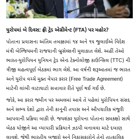
યુરોપમાં બે દિવસ: ફ્રી ટ્રેડ એગ્રીમેન્ટ (FTA) પર મહોર?
પોતાના પ્રવાસના અંતિમ તબક્કામાં ૧૪ અને ૧૫ જુલાઈએ વિદેશ
મંત્રી બેલ્જિયમની રાજધાની બ્રુસેલ્સની મુલાકાત લેશે. અહીં તેઓ
ભારત-યુરોપિયન યુનિયન ટ્રેડ એન્ડ ટેક્નોલોજી કાઉન્સિલ (TTC) ની
ત્રીજી મહત્વપૂર્ણ બેઠકમાં ભાગ લેશે. આ વર્ષની શરૂઆતમાં જ ભારત
અને યુરોપ વચ્ચે મુક્ત વેપાર કરાર (Free Trade Agreement)
માટેની લાંબી વાટાઘાટો સત્તાવાર રીતે પૂર્ણ થઈ ગઈ છે.
જોકે, આ કરાર જમીન પર અમલમાં આવે તે પહેલાં યુરોપિયન સંસદ
અને સભ્ય દેશો દ્વારા તેની કાનૂની તપાસ અને ઔપચારિક મંજૂરી
આપવાની પ્રક્રિયા બાકી છે. જયશંકર યુરોપના પોતાના સમકક્ષો સાથે
બેઠક યોજીને આ વ્યાપારી પ્રક્રિયાને ઝડપી બનાવવા માટે દબાણ
લાવશે, જેથી ભારતીય બજારો અને નિકાસકારોને તેનો તાત્કાલિક