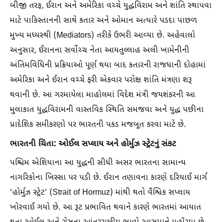
બીજી તરફ, ઈરાન અને અમેરિકા વચ્ચે યુદ્ધવિરામ અને શાંતિ સ્થાપવા
માટે પાકિસ્તાનની સાથે કતાર અને ઓમાન અત્યારે પડદા પાછળ
મુખ્ય મધ્યસ્થી (Mediators) તરીકે ઉભરી આવ્યા છે. અહેવાલો
અનુસાર, ઈરાનના સર્વોચ્ચ નેતા આયતુલ્લાહ અલી ખામેનીની
અંતિમવિધિની પ્રક્રિયાઓ પૂર્ણ થયા બાદ કતારની રાજધાની દોહામાં
અમેરિકા અને ઈરાન વચ્ચે ફરી એકવાર પરોક્ષ શાંતિ મંત્રણા શરૂ
થવાની છે. આ ગરમાયેલા માહોલમાં વિદેશ મંત્રી જયશંકરની આ
મુલાકાત યુદ્ધવિરામની વાસ્તવિક સ્થિતિ સમજવા અને યુદ્ધ પછીના
પ્રાદેશિક સમીકરણો પર ભારતની પકડ મજબૂત કરવા માટે છે.
ભારતની ચિંતા: ઓઈલ સપ્લાય અને હોર્મુઝ સ્ટ્રેટનું સંકટ
પશ્ચિમ એશિયાના આ યુદ્ધની સીધી અસર ભારતના સામાન્ય
નાગરિકોના ખિસ્સા પર પડી છે. ઈરાન તણાવના કારણે દરિયાઈ માર્ગ
‘હોર્મુઝ સ્ટ્રેટ’ (Strait of Hormuz) માંથી થતો વૈશ્વિક સપ્લાય
ખોરવાઈ ગયો છે. આ રૂટ પ્રભાવિત થવાને કારણે ભારતમાં આયાત