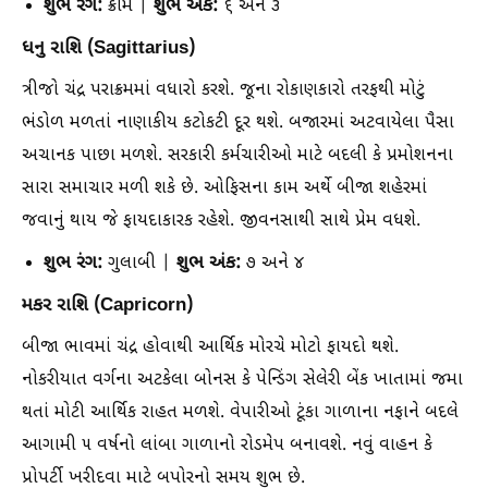
શુભ રંગ:
શુભ અંક:
ક્રીમ |
૬ અને ૩
ધનુ રાશિ (Sagittarius)
ત્રીજો ચંદ્ર પરાક્રમમાં વધારો કરશે. જૂના રોકાણકારો તરફથી મોટું
ભંડોળ મળતાં નાણાકીય કટોકટી દૂર થશે. બજારમાં અટવાયેલા પૈસા
અચાનક પાછા મળશે. સરકારી કર્મચારીઓ માટે બદલી કે પ્રમોશનના
સારા સમાચાર મળી શકે છે. ઓફિસના કામ અર્થે બીજા શહેરમાં
જવાનું થાય જે ફાયદાકારક રહેશે. જીવનસાથી સાથે પ્રેમ વધશે.
શુભ રંગ:
શુભ અંક:
ગુલાબી |
૭ અને ૪
મકર રાશિ (Capricorn)
બીજા ભાવમાં ચંદ્ર હોવાથી આર્થિક મોરચે મોટો ફાયદો થશે.
નોકરીયાત વર્ગના અટકેલા બોનસ કે પેન્ડિંગ સેલેરી બેંક ખાતામાં જમા
થતાં મોટી આર્થિક રાહત મળશે. વેપારીઓ ટૂંકા ગાળાના નફાને બદલે
આગામી ૫ વર્ષનો લાંબા ગાળાનો રોડમેપ બનાવશે. નવું વાહન કે
પ્રોપર્ટી ખરીદવા માટે બપોરનો સમય શુભ છે.