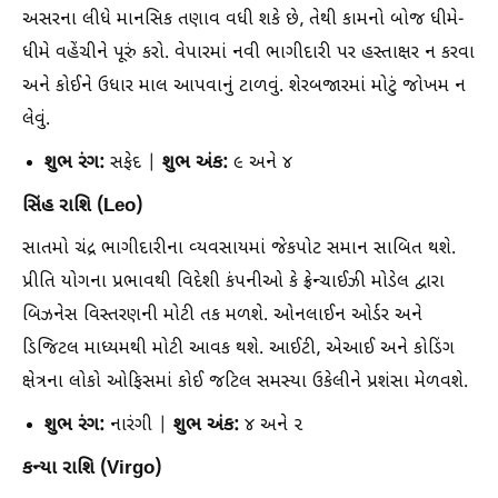
અસરના લીધે માનસિક તણાવ વધી શકે છે, તેથી કામનો બોજ ધીમે-
ધીમે વહેંચીને પૂરું કરો. વેપારમાં નવી ભાગીદારી પર હસ્તાક્ષર ન કરવા
અને કોઈને ઉધાર માલ આપવાનું ટાળવું. શેરબજારમાં મોટું જોખમ ન
લેવું.
શુભ રંગ:
શુભ અંક:
સફેદ |
૯ અને ૪
સિંહ રાશિ (Leo)
સાતમો ચંદ્ર ભાગીદારીના વ્યવસાયમાં જેકપોટ સમાન સાબિત થશે.
પ્રીતિ યોગના પ્રભાવથી વિદેશી કંપનીઓ કે ફ્રેન્ચાઈઝી મોડેલ દ્વારા
બિઝનેસ વિસ્તરણની મોટી તક મળશે. ઓનલાઈન ઓર્ડર અને
ડિજિટલ માધ્યમથી મોટી આવક થશે. આઈટી, એઆઈ અને કોડિંગ
ક્ષેત્રના લોકો ઓફિસમાં કોઈ જટિલ સમસ્યા ઉકેલીને પ્રશંસા મેળવશે.
શુભ રંગ:
શુભ અંક:
નારંગી |
૪ અને ૨
કન્યા રાશિ (Virgo)