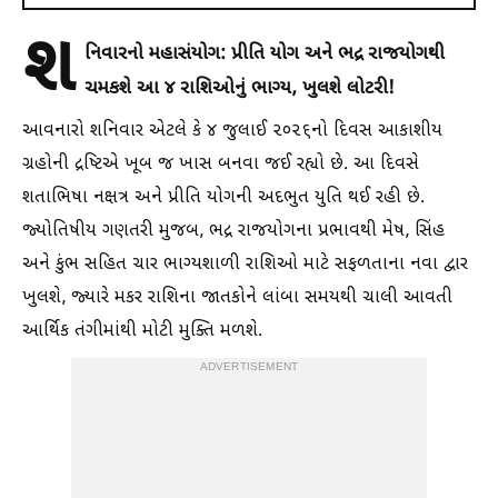
શ
નિવારનો મહાસંયોગ: પ્રીતિ યોગ અને ભદ્ર રાજયોગથી
ચમકશે આ ૪ રાશિઓનું ભાગ્ય, ખુલશે લોટરી!
આવનારો શનિવાર એટલે કે ૪ જુલાઈ ૨૦૨૬નો દિવસ આકાશીય
ગ્રહોની દ્રષ્ટિએ ખૂબ જ ખાસ બનવા જઈ રહ્યો છે. આ દિવસે
શતાભિષા નક્ષત્ર અને પ્રીતિ યોગની અદભુત યુતિ થઈ રહી છે.
જ્યોતિષીય ગણતરી મુજબ, ભદ્ર રાજયોગના પ્રભાવથી મેષ, સિંહ
અને કુંભ સહિત ચાર ભાગ્યશાળી રાશિઓ માટે સફળતાના નવા દ્વાર
ખુલશે, જ્યારે મકર રાશિના જાતકોને લાંબા સમયથી ચાલી આવતી
આર્થિક તંગીમાંથી મોટી મુક્તિ મળશે.
ADVERTISEMENT