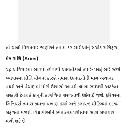
તો ચાલો વિગતવાર જાણીએ તમામ ૧૨ રાશિઓનું સચોટ રાશિફળ:
મેષ રાશિ (Aries)
ચંદ્ર અગિયારમા ભાવમાં હોવાથી આવતીકાલે તમારું પલ્લું ભારે રહેશે.
વ્યાપારમાં પ્રીતિ યોગના કારણે તમારા ઉત્પાદનોની માંગ અચાનક
વધશે અને વેચાણમાં મોટો ઉછાળો આવશે. લાંબા સમયથી અટકેલા
સરકારી ટેન્ડર કે કાનૂની કાગળિયાં સરળતાથી ઉકેલાઈ જશે. કરિયરમાં
સિનિયર્સ તમારા કામના વખાણ કરશે અને ક્લાયન્ટ મીટિંગમાં ૯૯%
સફળતા મળશે. વિદ્યાર્થીઓને સ્પર્ધાત્મક પરીક્ષામાં સારા સમાચાર
મળી શકે છે.