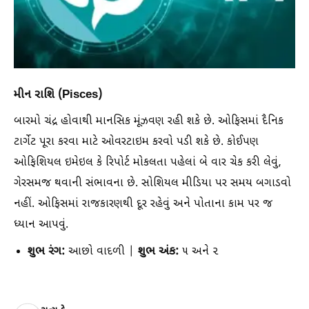
મીન રાશિ (Pisces)
બારમો ચંદ્ર હોવાથી માનસિક મૂંઝવણ રહી શકે છે. ઓફિસમાં દૈનિક
ટાર્ગેટ પૂરા કરવા માટે ઓવરટાઇમ કરવો પડી શકે છે. કોઈપણ
ઓફિશિયલ ઇમેઇલ કે રિપોર્ટ મોકલતા પહેલાં બે વાર ચેક કરી લેવું,
ગેરસમજ થવાની સંભાવના છે. સોશિયલ મીડિયા પર સમય બગાડવો
નહીં. ઓફિસમાં રાજકારણથી દૂર રહેવું અને પોતાના કામ પર જ
ધ્યાન આપવું.
શુભ રંગ:
શુભ અંક:
આછો વાદળી |
૫ અને ૨