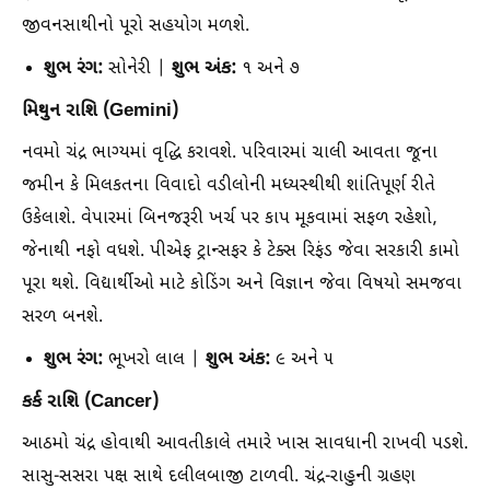
જીવનસાથીનો પૂરો સહયોગ મળશે.
શુભ રંગ:
શુભ અંક:
સોનેરી |
૧ અને ૭
મિથુન રાશિ (Gemini)
નવમો ચંદ્ર ભાગ્યમાં વૃદ્ધિ કરાવશે. પરિવારમાં ચાલી આવતા જૂના
જમીન કે મિલકતના વિવાદો વડીલોની મધ્યસ્થીથી શાંતિપૂર્ણ રીતે
ઉકેલાશે. વેપારમાં બિનજરૂરી ખર્ચ પર કાપ મૂકવામાં સફળ રહેશો,
જેનાથી નફો વધશે. પીએફ ટ્રાન્સફર કે ટેક્સ રિફંડ જેવા સરકારી કામો
પૂરા થશે. વિદ્યાર્થીઓ માટે કોડિંગ અને વિજ્ઞાન જેવા વિષયો સમજવા
સરળ બનશે.
શુભ રંગ:
શુભ અંક:
ભૂખરો લાલ |
૯ અને ૫
કર્ક રાશિ (Cancer)
આઠમો ચંદ્ર હોવાથી આવતીકાલે તમારે ખાસ સાવધાની રાખવી પડશે.
સાસુ-સસરા પક્ષ સાથે દલીલબાજી ટાળવી. ચંદ્ર-રાહુની ગ્રહણ