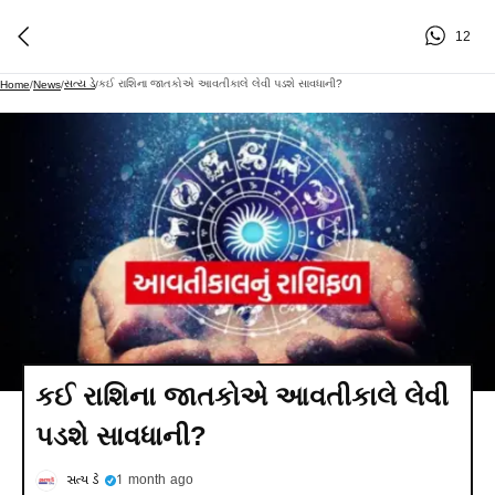
12
સત્ય ડે
કઈ રાશિના જાતકોએ આવતીકાલે લેવી પડશે સાવધાની?
Home
/
News
/
/
કઈ રાશિના જાતકોએ આવતીકાલે લેવી
પડશે સાવધાની?
સત્ય ડે
1 month ago