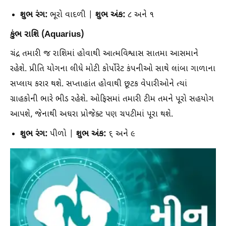
શુભ રંગ:
શુભ અંક:
ભૂરો વાદળી |
૮ અને ૧
કુંભ રાશિ (Aquarius)
ચંદ્ર તમારી જ રાશિમાં હોવાથી આત્મવિશ્વાસ સાતમા આસમાને
રહેશે. પ્રીતિ યોગના લીધે મોટી કોર્પોરેટ કંપનીઓ સાથે લાંબા ગાળાના
સપ્લાય કરાર થશે. સપ્તાહાંત હોવાથી છૂટક વેપારીઓને ત્યાં
ગ્રાહકોની ભારે ભીડ રહેશે. ઓફિસમાં તમારી ટીમ તમને પૂરો સહયોગ
આપશે, જેનાથી અઘરા પ્રોજેક્ટ પણ ચપટીમાં પૂરા થશે.
શુભ રંગ:
શુભ અંક:
પીળો |
૬ અને ૯