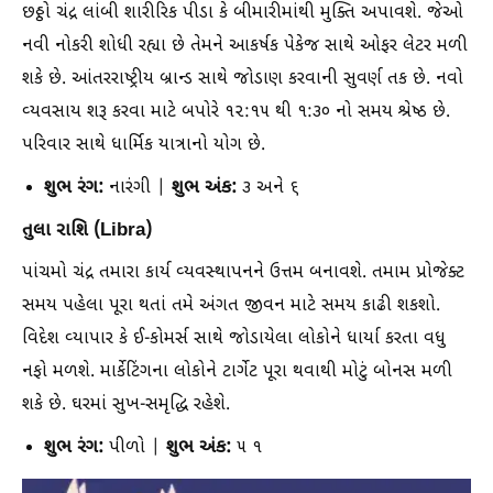
છઠ્ઠો ચંદ્ર લાંબી શારીરિક પીડા કે બીમારીમાંથી મુક્તિ અપાવશે. જેઓ
નવી નોકરી શોધી રહ્યા છે તેમને આકર્ષક પેકેજ સાથે ઓફર લેટર મળી
શકે છે. આંતરરાષ્ટ્રીય બ્રાન્ડ સાથે જોડાણ કરવાની સુવર્ણ તક છે. નવો
વ્યવસાય શરૂ કરવા માટે બપોરે ૧૨:૧૫ થી ૧:૩૦ નો સમય શ્રેષ્ઠ છે.
પરિવાર સાથે ધાર્મિક યાત્રાનો યોગ છે.
શુભ રંગ:
શુભ અંક:
નારંગી |
૩ અને ૬
તુલા રાશિ (Libra)
પાંચમો ચંદ્ર તમારા કાર્ય વ્યવસ્થાપનને ઉત્તમ બનાવશે. તમામ પ્રોજેક્ટ
સમય પહેલા પૂરા થતાં તમે અંગત જીવન માટે સમય કાઢી શકશો.
વિદેશ વ્યાપાર કે ઈ-કોમર્સ સાથે જોડાયેલા લોકોને ધાર્યા કરતા વધુ
નફો મળશે. માર્કેટિંગના લોકોને ટાર્ગેટ પૂરા થવાથી મોટું બોનસ મળી
શકે છે. ઘરમાં સુખ-સમૃદ્ધિ રહેશે.
શુભ રંગ:
શુભ અંક:
પીળો |
૫ ૧