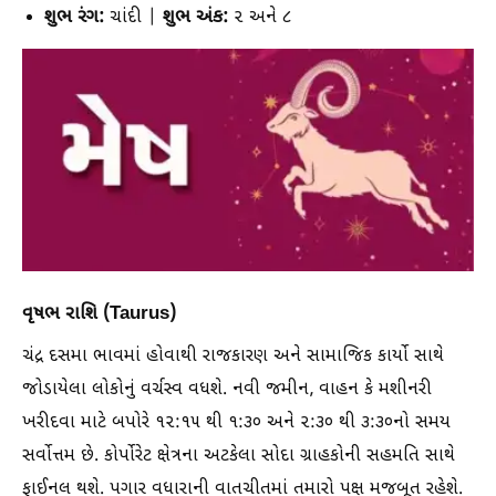
શુભ રંગ:
શુભ અંક:
ચાંદી |
૨ અને ૮
વૃષભ રાશિ (Taurus)
ચંદ્ર દસમા ભાવમાં હોવાથી રાજકારણ અને સામાજિક કાર્યો સાથે
જોડાયેલા લોકોનું વર્ચસ્વ વધશે. નવી જમીન, વાહન કે મશીનરી
ખરીદવા માટે બપોરે ૧૨:૧૫ થી ૧:૩૦ અને ૨:૩૦ થી ૩:૩૦નો સમય
સર્વોત્તમ છે. કોર્પોરેટ ક્ષેત્રના અટકેલા સોદા ગ્રાહકોની સહમતિ સાથે
ફાઈનલ થશે. પગાર વધારાની વાતચીતમાં તમારો પક્ષ મજબૂત રહેશે.