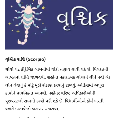
વૃશ્ચિક રાશિ (Scorpio)
ચોથો ચંદ્ર કૌટુંબિક બાબતોમાં થોડો તણાવ લાવી શકે છે. મિલકતની
બાબતમાં શાંતિ જાળવવી. ગ્રહોના નકારાત્મક ગોચરને લીધે નવી બેંક
લોન લેવાનું કે મોટું મૂડી રોકાણ કરવાનું ટાળવું. ઓફિસમાં અધૂરા
કામોને પ્રાથમિકતા આપવી, નહીંતર વરિષ્ઠ અધિકારીઓની
પૂછપરછનો સામનો કરવો પડી શકે છે. વિદ્યાર્થીઓએ ફોર્મ ભરતી
વખતે દસ્તાવેજો બરાબર ચકાસવા.