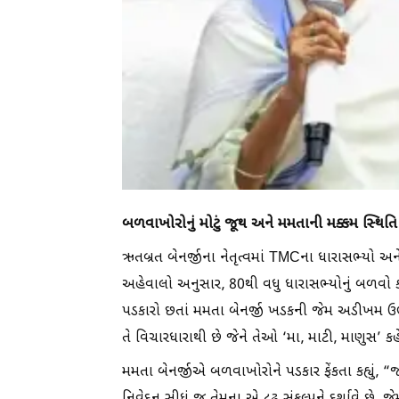
બળવાખોરોનું મોટું જૂથ અને મમતાની મક્કમ સ્થિતિ
ઋતબ્રત બેનર્જીના નેતૃત્વમાં TMCના ધારાસભ્યો અ
અહેવાલો અનુસાર, 80થી વધુ ધારાસભ્યોનું બળવો કર
પડકારો છતાં મમતા બેનર્જી ખડકની જેમ અડીખમ ઉભા છે. 
તે વિચારધારાથી છે જેને તેઓ ‘મા, માટી, માણુસ’ કહે
મમતા બેનર્જીએ બળવાખોરોને પડકાર ફેંકતા કહ્યું, 