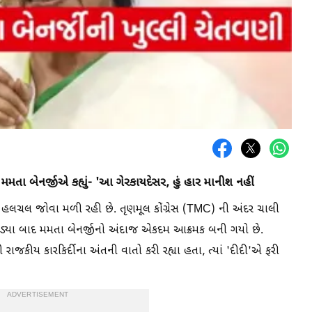
તા બેનર્જીએ કહ્યું- 'આ ગેરકાયદેસર, હું હાર માનીશ નહીં
ે હલચલ જોવા મળી રહી છે. તૃણમૂલ કોંગ્રેસ (TMC) ની અંદર ચાલી
ોડ્યા બાદ મમતા બેનર્જીનો અંદાજ એકદમ આક્રમક બની ગયો છે.
 રાજકીય કારકિર્દીના અંતની વાતો કરી રહ્યા હતા, ત્યાં 'દીદી'એ ફરી
ADVERTISEMENT