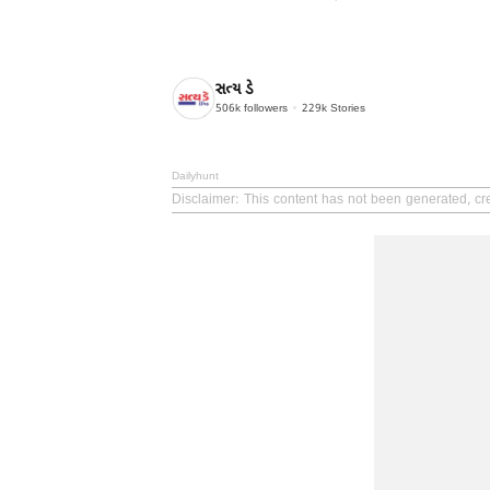
સત્ય ડે
506k
followers
229k
Stories
Dailyhunt
Disclaimer
: This content has not been generated, cr