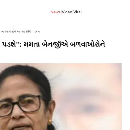
|
|
News
Video
Viral
ીએ બળવાખોરોને આપ્યો સીધો પડકાર
ી પડશે": મમતા બેનર્જીએ બળવાખોરોને