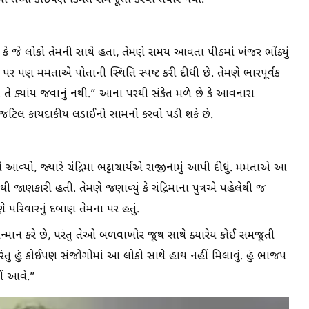
 જેમાં તેઓ કોઈપણ કિંમતે સમજૂતી કરવા તૈયાર નથી.
કે જે લોકો તેમની સાથે હતા, તેમણે સમય આવતા પીઠમાં ખંજર ભોંક્યું
ણ પર પણ મમતાએ પોતાની સ્થિતિ સ્પષ્ટ કરી દીધી છે. તેમણે ભારપૂર્વક
ં છે. તે ક્યાંય જવાનું નથી.” આના પરથી સંકેત મળે છે કે આવનારા
િલ કાયદાકીય લડાઈનો સામનો કરવો પડી શકે છે.
આવ્યો, જ્યારે ચંદ્રિમા ભટ્ટાચાર્યએ રાજીનામું આપી દીધું. મમતાએ આ
 જાણકારી હતી. તેમણે જણાવ્યું કે ચંદ્રિમાના પુત્રએ પહેલેથી જ
પરિવારનું દબાણ તેમના પર હતું.
ું સન્માન કરે છે, પરંતુ તેઓ બળવાખોર જૂથ સાથે ક્યારેય કોઈ સમજૂતી
 પરંતુ હું કોઈપણ સંજોગોમાં આ લોકો સાથે હાથ નહીં મિલાવું. હું ભાજપ
ીં આવે.”