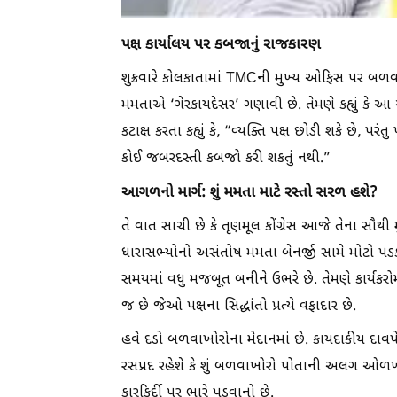
પક્ષ કાર્યાલય પર કબજાનું રાજકારણ
શુક્રવારે કોલકાતામાં TMCની મુખ્ય ઓફિસ પર બળવ
મમતાએ ‘ગેરકાયદેસર’ ગણાવી છે. તેમણે કહ્યું ક
કટાક્ષ કરતા કહ્યું કે, “વ્યક્તિ પક્ષ છોડી શકે છે, પ
કોઈ જબરદસ્તી કબજો કરી શકતું નથી.”
આગળનો માર્ગ: શું મમતા માટે રસ્તો સરળ હશે?
તે વાત સાચી છે કે તૃણમૂલ કોંગ્રેસ આજે તેના સૌથી
ધારાસભ્યોનો અસંતોષ મમતા બેનર્જી સામે મોટો પડક
સમયમાં વધુ મજબૂત બનીને ઉભરે છે. તેમણે કાર્યકરોમાં 
જ છે જેઓ પક્ષના સિદ્ધાંતો પ્રત્યે વફાદાર છે.
હવે દડો બળવાખોરોના મેદાનમાં છે. કાયદાકીય દા
રસપ્રદ રહેશે કે શું બળવાખોરો પોતાની અલગ ઓળખ
કારકિર્દી પર ભારે પડવાનો છે.