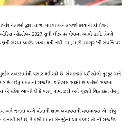
ાખોર નેતાઓ દ્વારા તાળાં મારવા અને કબજો કરવાની કોશિશને
ે આ ઓફિસ ઓક્ટોબર 2027 સુધી લીઝ પર લેવામાં આવી હતી. તેમણે
રંતુ પક્ષની સંસ્થા ક્યારેય ખતમ થતી નથી. ‘મા, માટી, માણુસ’ની સંપત્તિ પર
 મુશ્કેલ તબક્કામાંથી પસાર થઈ રહી છે. સંગઠનમાં થઈ રહેલી તૂટફૂટ અને
ાર છે. પરંતુ મમતાનો રાજકીય ઇતિહાસ સાક્ષી છે કે તેઓ સંકટના
એ સંદેશ આપ્યો છે કે પક્ષનું નામ, ઝંડો અને ચૂંટણી ચિહ્ન ફક્ત તેમનું
વપેચ અને જનતા વચ્ચે પોતાની શાખ બચાવવાની મથામણમાં એ જોવું
 બનાવી શકે છે, કે પછી મમતા બેનર્જીનો આ પડકાર તેમની રાજકીય