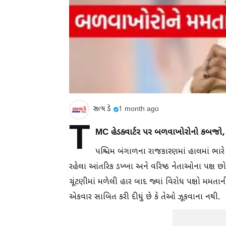
સત્ય ડે
1 month ago
T
MC હેડક્વાર્ટર પર બળવાખોરોનો કબજો, મમ
પશ્ચિમ બંગાળના રાજકારણમાં હાલમાં ભાર
રહેલા આંતરિક ડખ્ખા અને વરિષ્ઠ નેતાઓના પક્ષ છ
ચૂંટણીમાં મળેલી હાર બાદ જ્યાં વિરોધ પક્ષો મમતાની
એકવાર સાબિત કરી દીધું છે કે તેઓ ઝૂકવાના નથી.