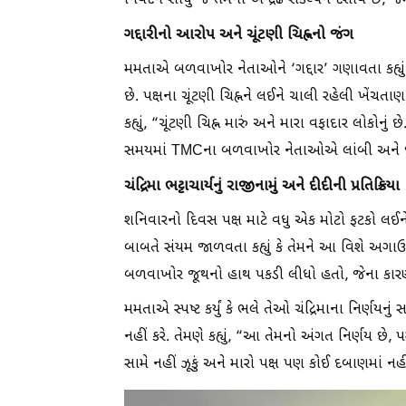
નિવેદન સીધું જ તેમના એ દ્રઢ સંકલ્પને દર્શાવે છે,
ગદ્દારીનો આરોપ અને ચૂંટણી ચિહ્નનો જંગ
મમતાએ બળવાખોર નેતાઓને ‘ગદ્દાર’ ગણાવતા કહ્યું 
છે. પક્ષના ચૂંટણી ચિહ્નને લઈને ચાલી રહેલી ખેંચતા
કહ્યું, “ચૂંટણી ચિહ્ન મારું અને મારા વફાદાર લોકોનુ
સમયમાં TMCના બળવાખોર નેતાઓએ લાંબી અને જટ
ચંદ્રિમા ભટ્ટાચાર્યનું રાજીનામું અને દીદીની પ્રતિક્રિયા
શનિવારનો દિવસ પક્ષ માટે વધુ એક મોટો ફટકો લઈને 
બાબતે સંયમ જાળવતા કહ્યું કે તેમને આ વિશે અગાઉથી
બળવાખોર જૂથનો હાથ પકડી લીધો હતો, જેના કારણે 
મમતાએ સ્પષ્ટ કર્યું કે ભલે તેઓ ચંદ્રિમાના નિર્ણયન
નહીં કરે. તેમણે કહ્યું, “આ તેમનો અંગત નિર્ણય છે,
સામે નહીં ઝૂકું અને મારો પક્ષ પણ કોઈ દબાણમાં નહ