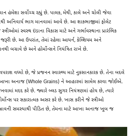
ંમેશા સર્વોચ્ચ રહ્યું છે. પાલક, મેથી, કાલે અને ચોલી જેવા
ૌથી અનિવાર્ય ભાગ માનવામાં આવે છે. આ શાકભાજીમાં ફોલેટ
્ત્રીઓમાં સ્વસ્થ ઇંડાના વિકાસ માટે અને ગર્ભાવસ્થાના પ્રારંભિક
 જરૂરી છે. આ ઉપરાંત, તેમાં રહેલા આયર્ન, કેલ્શિયમ અને
ી બચાવે છે અને હોર્મોન્સને નિયંત્રિત રાખે છે.
રાશ વધ્યો છે, જે પ્રજનન સ્વાસ્થ્ય માટે નુકસાનકારક છે. તેના બદલે
ા આખા અનાજ (Whole Grains) ને આહારમાં સામેલ કરવા જોઈએ.
માં મદદ કરે છે. જ્યારે બ્લડ સુગર નિયંત્રણમાં હોય છે, ત્યારે
ર્મોન્સ પર સકારાત્મક અસર કરે છે. ખાસ કરીને જે સ્ત્રીઓ
ની સમસ્યાથી પીડિત છે, તેમના માટે આખા અનાજ ખૂબ જ