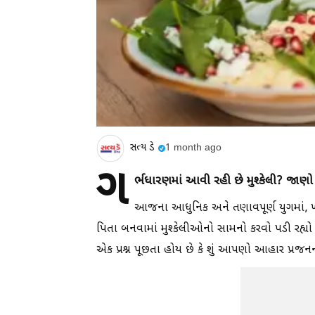
સત્ય ડે
1 month ago
ગ
ર્ભધારણમાં આવી રહી છે મુશ્કેલી? જાણો
આજના આધુનિક અને તણાવપૂર્ણ યુગમાં, 
પિતા બનવામાં મુશ્કેલીઓનો સામનો કરવો પડી રહ્યો
એક પ્રશ્ન પૂછતા હોય છે કે શું આપણો આહાર પ્રજન