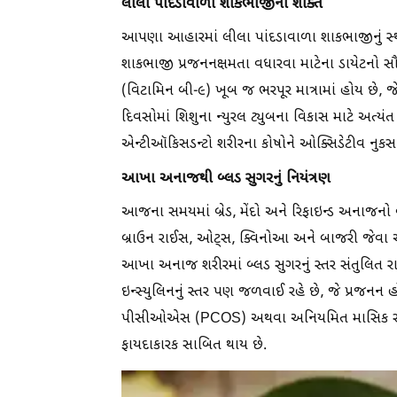
લીલા પાંદડાવાળા શાકભાજીની શક્તિ
આપણા આહારમાં લીલા પાંદડાવાળા શાકભાજીનું સ્થાન હ
શાકભાજી પ્રજનનક્ષમતા વધારવા માટેના ડાયેટનો સ
(વિટામિન બી-૯) ખૂબ જ ભરપૂર માત્રામાં હોય છે, જે સ
દિવસોમાં શિશુના ન્યુરલ ટ્યુબના વિકાસ માટે અત્યંત
એન્ટીઑકિસડન્ટો શરીરના કોષોને ઓક્સિડેટીવ નુકસાનથ
આખા અનાજથી બ્લડ સુગરનું નિયંત્રણ
આજના સમયમાં બ્રેડ, મેંદો અને રિફાઇન્ડ અનાજનો વપ
બ્રાઉન રાઈસ, ઓટ્સ, ક્વિનોઆ અને બાજરી જેવ
આખા અનાજ શરીરમાં બ્લડ સુગરનું સ્તર સંતુલિત રાખવા
ઇન્સ્યુલિનનું સ્તર પણ જળવાઈ રહે છે, જે પ્રજનન હો
પીસીઓએસ (PCOS) અથવા અનિયમિત માસિક સ્રાવ
ફાયદાકારક સાબિત થાય છે.