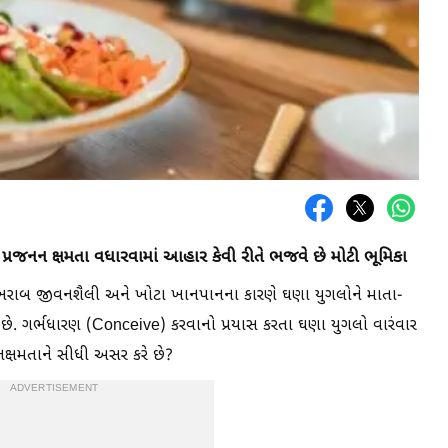
 પ્રજનન ક્ષમતા વધારવામાં આહાર કેવી રીતે ભજવે છે મોટી ભૂમિકા
ખરાબ જીવનશૈલી અને ખોટા ખાનપાનના કારણે ઘણા યુગલોને માતા-
 છે. ગર્ભધારણ (Conceive) કરવાનો પ્રયાસ કરતા ઘણા યુગલો વારંવાર
નક્ષમતાને સીધી અસર કરે છે?
ADVERTISEMENT