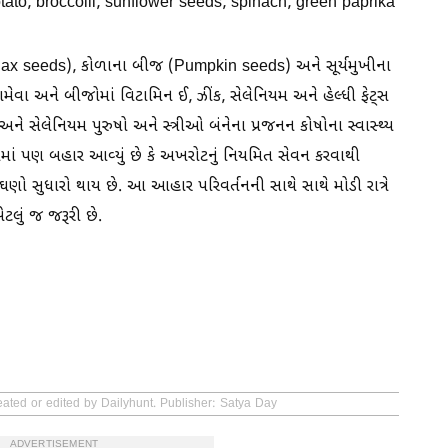
ato, broccolii, sunflower seeds, spinach, green paprika
ax seeds), કોળાના બીજ (Pumpkin seeds) અને સૂર્યમુખીના
ા અને બીજોમાં વિટામિન ઈ, ઝીંક, સેલેનિયમ અને હેલ્ધી ફેટ્સ
 અને સેલેનિયમ પુરુષો અને સ્ત્રીઓ બંનેના પ્રજનન કોષોના સ્વાસ્થ્ય
સમાં પણ બહાર આવ્યું છે કે અખરોટનું નિયમિત સેવન કરવાથી
 ઘણો સુધારો થાય છે. આ આહાર પરિવર્તનની સાથે સાથે મોડી રાત્રે
લું જ જરૂરી છે.
eated or edited by Dailyhunt. Publisher: Satya Day
ADVERTISEMENT