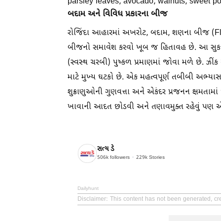
parsley leaves, avocado, walnuts, sweet pot
બદામ અને વિવિધ પ્રકારના બીજ
રોજિંદા આહારમાં અખરોટ, બદામ, શણના બીજ (Fl
બીજનો સમાવેશ કરવો ખૂબ જ હિતાવહ છે. આ સુકામેવ
(સ્વસ્થ ચરબી) પુષ્કળ પ્રમાણમાં જોવા મળે છે. ઝીંક
માટે મુખ્ય ઘટકો છે. એક મહત્વપૂર્ણ તબીબી અભ્યા
શુક્રાણુઓની ગુણવત્તા અને એકંદર પ્રજનન ક્ષમતામાં
ખાવાની આદત છોડવી અને તણાવમુક્ત રહેવું પણ એટ
સત્ય ડે
506k
followers
229k
Stories
Dailyhunt
Disclaimer
: This content has not been generated, cr