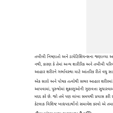
તબીબી નિષ્ણાતો અને ડાયેટિશિયન્સના જણાવ્યા અન
નથી, કારણ કે તેમાં અન્ય શારીરિક અને તબીબી પરિ
આહાર શરીરને ગર્ભાવસ્થા માટે આંતરિક રીતે વધુ સાર
એક સારો અને પોષક તત્વોથી સભર આહાર શરીરમાં હોર્
આપવામાં, પુરુષોમાં શુક્રાણુઓની ગુણવત્તા સુધારવામા
મદદ કરે છે. જો તમે પણ લાંબા સમયથી પ્રયાસ કરી
કેટલાક વિશિષ્ટ ખાદ્યપદાર્થોનો સમાવેશ કરવો એ તમ