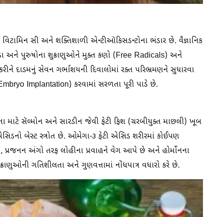
 ફળો વિટામિન સી અને શક્તિશાળી એન્ટીઑકિસડન્ટોના ભંડાર છે. વૈજ્ઞાનિક
ઇંડા અને પુરુષોના શુક્રાણુઓને મુક્ત કણો (Free Radicals) અને
ીને દાડમનું સેવન ગર્ભાશયની દિવાલોમાં રક્ત પરિભ્રમણને સુધારવા
િત (Embryo Implantation) કરવામાં સરળતા પૂરી પાડે છે.
ના માટે સૅલ્મોન અને સારડીન જેવી ફેટી ફિશ (ચરબીયુક્ત માછલી) ખૂબ
ડનો બેસ્ટ સ્ત્રોત છે. ઓમેગા-૩ ફેટી એસિડ શરીરમાં કોઈપણ
, પ્રજનન અંગો તરફ લોહીના પ્રવાહને વેગ આપે છે અને હોર્મોનના
 શુક્રાણુઓની ગતિશીલતા અને ગુણવત્તામાં નોંધપાત્ર વધારો કરે છે.