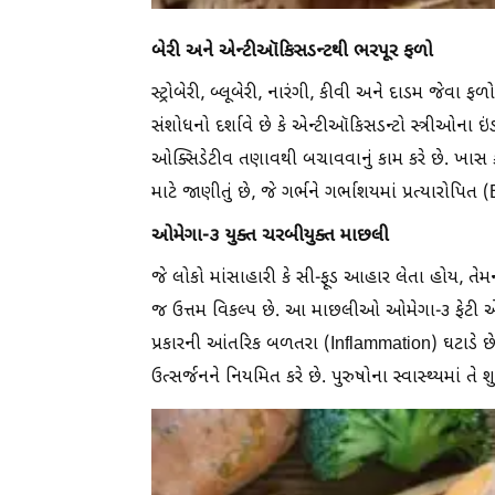
બેરી અને એન્ટીઑકિસડન્ટથી ભરપૂર ફળો
સ્ટ્રોબેરી, બ્લૂબેરી, નારંગી, કીવી અને દાડમ જેવા
સંશોધનો દર્શાવે છે કે એન્ટીઑકિસડન્ટો સ્ત્રીઓના 
ઓક્સિડેટીવ તણાવથી બચાવવાનું કામ કરે છે. ખાસ કર
માટે જાણીતું છે, જે ગર્ભને ગર્ભાશયમાં પ્રત્યારોપ
ઓમેગા-૩ યુક્ત ચરબીયુક્ત માછલી
જે લોકો માંસાહારી કે સી-ફૂડ આહાર લેતા હોય, તેમ
જ ઉત્તમ વિકલ્પ છે. આ માછલીઓ ઓમેગા-૩ ફેટી એસિ
પ્રકારની આંતરિક બળતરા (Inflammation) ઘટાડે છે
ઉત્સર્જનને નિયમિત કરે છે. પુરુષોના સ્વાસ્થ્યમાં તે