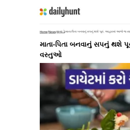
સત્ય ડે
માતા-પિતા બનવાનું સપનું થશે પૂરું, આહારમાં આજે જ
Home
/
News
/
/
માતા-પિતા બનવાનું સપનું થશે 
વસ્તુઓ