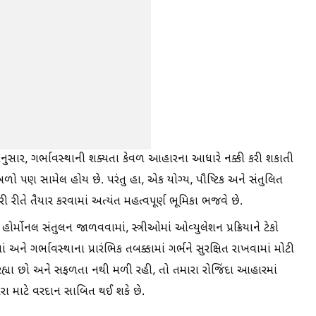
ુસાર, ગર્ભાવસ્થાની શક્યતા કેવળ આહારના આધારે નક્કી કરી શકાતી
બળો પણ સામેલ હોય છે. પરંતુ હા, એક યોગ્ય, પૌષ્ટિક અને સંતુલિત
ી રીતે તૈયાર કરવામાં અત્યંત મહત્વપૂર્ણ ભૂમિકા ભજવે છે.
મોનલ સંતુલન જાળવવામાં, સ્ત્રીઓમાં ઓવ્યુલેશન પ્રક્રિયાને ટેકો
ં અને ગર્ભાવસ્થાના પ્રારંભિક તબક્કામાં ગર્ભને સુરક્ષિત રાખવામાં મોટી
 રહ્યા છો અને સફળતા નથી મળી રહી, તો તમારા રોજિંદા આહારમાં
ારા માટે વરદાન સાબિત થઈ શકે છે.