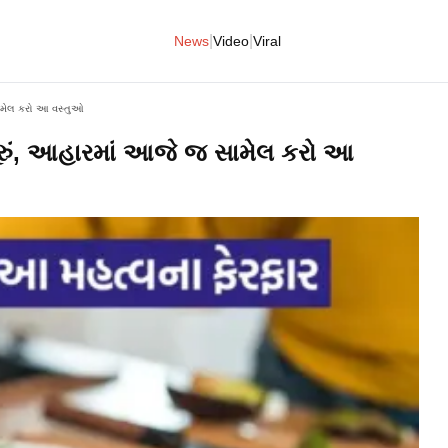
|
|
News
Video
Viral
 સામેલ કરો આ વસ્તુઓ
પૂરું, આહારમાં આજે જ સામેલ કરો આ