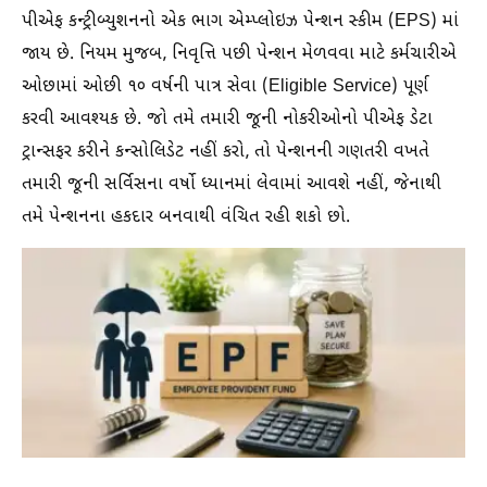
પીએફ કન્ટ્રીબ્યુશનનો એક ભાગ એમ્પ્લોઇઝ પેન્શન સ્કીમ (EPS) માં
જાય છે. નિયમ મુજબ, નિવૃત્તિ પછી પેન્શન મેળવવા માટે કર્મચારીએ
ઓછામાં ઓછી ૧૦ વર્ષની પાત્ર સેવા (Eligible Service) પૂર્ણ
કરવી આવશ્યક છે. જો તમે તમારી જૂની નોકરીઓનો પીએફ ડેટા
ટ્રાન્સફર કરીને કન્સોલિડેટ નહીં કરો, તો પેન્શનની ગણતરી વખતે
તમારી જૂની સર્વિસના વર્ષો ધ્યાનમાં લેવામાં આવશે નહીં, જેનાથી
તમે પેન્શનના હકદાર બનવાથી વંચિત રહી શકો છો.