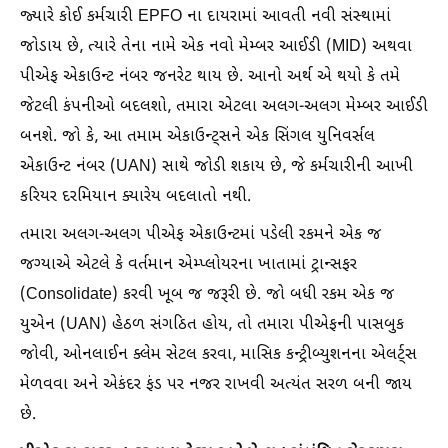
જ્યારે કોઈ કર્મચારી EPFO ના દાયરામાં આવતી નવી સંસ્થામાં
જોડાય છે, ત્યારે તેના નામે એક નવો મેમ્બર આઈડી (MID) અથવા
પીએફ એકાઉન્ટ નંબર જનરેટ થાય છે. આનો અર્થ એ થયો કે તમે
જેટલી કંપનીઓ બદલશો, તમારા એટલા અલગ-અલગ મેમ્બર આઈડી
બનશે. જો કે, આ તમામ એકાઉન્ટ્સને એક સિંગલ યુનિવર્સલ
એકાઉન્ટ નંબર (UAN) સાથે જોડી શકાય છે, જે કર્મચારીની આખી
કરિયર દરમિયાન ક્યારેય બદલાતો નથી.
તમારા અલગ-અલગ પીએફ એકાઉન્ટમાં પડેલી રકમને એક જ
જગ્યાએ એટલે કે વર્તમાન એમ્પ્લોયરના ખાતામાં ટ્રાન્સફર
(Consolidate) કરવી ખૂબ જ જરૂરી છે. જો બધી રકમ એક જ
યુએન (UAN) હેઠળ સંગઠિત હોય, તો તમારા પીએફની પાસબુક
જોવી, ઓનલાઈન ક્લેમ સેટલ કરવા, માસિક કન્ટ્રીબ્યુશનના એલર્ટ્સ
મેળવવા અને એકંદર ફંડ પર નજર રાખવી અત્યંત સરળ બની જાય
છે.