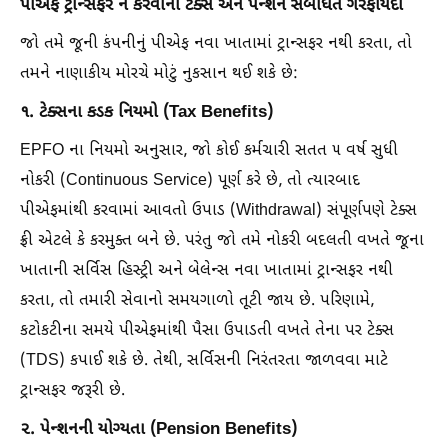
પીએફ ટ્રાન્સફર ન કરવાના ટેક્સ અને પેન્શન સંબંધિત ગેરફાયદા
જો તમે જૂની કંપનીનું પીએફ નવા ખાતામાં ટ્રાન્સફર નથી કરતા, તો
તમને નાણાકીય મોરચે મોટું નુકસાન થઈ શકે છે:
૧. ટેક્સના કડક નિયમો (Tax Benefits)
EPFO ના નિયમો અનુસાર, જો કોઈ કર્મચારી સતત ૫ વર્ષ સુધી
નોકરી (Continuous Service) પૂર્ણ કરે છે, તો ત્યારબાદ
પીએફમાંથી કરવામાં આવતો ઉપાડ (Withdrawal) સંપૂર્ણપણે ટેક્સ
ફ્રી એટલે કે કરમુક્ત બને છે. પરંતુ જો તમે નોકરી બદલતી વખતે જૂના
ખાતાની સર્વિસ હિસ્ટ્રી અને બેલેન્સ નવા ખાતામાં ટ્રાન્સફર નથી
કરતા, તો તમારી સેવાનો સમયગાળો તૂટી જાય છે. પરિણામે,
કટોકટીના સમયે પીએફમાંથી પૈસા ઉપાડતી વખતે તેના પર ટેક્સ
(TDS) કપાઈ શકે છે. તેથી, સર્વિસની નિરંતરતા જાળવવા માટે
ટ્રાન્સફર જરૂરી છે.
૨. પેન્શનની યોગ્યતા (Pension Benefits)