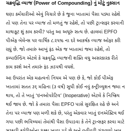
ચક્રવૃદ્ધિ વ્યાજ (Power of Compounding) નું મોટું નુકસાન
ઘણા કર્મચારીઓ એવું વિચારે છે કે જૂના ખાતામાં પૈસા પડ્યા રહેશે
તો પણ તેના પર વ્યાજ તો મળતું જ રહેશે, તો પછી ટ્રાન્સફર કરવાની
માથાકૂટ શું કામ કરવી? પરંતુ આ અધૂરું સત્ય છે. હાલમાં EPFO
પીએફ બેલેન્સ પર વાર્ષિક ૮.૨૫% ના દરે આકર્ષક વ્યાજ ઓફર કરી
રહ્યું છે. જો તમારું આખું ફંડ એક જ ખાતામાં જમા રહેશે, તો
કમ્પાઉન્ડિંગ એટલે કે ચક્રવૃદ્ધિ વ્યાજની શક્તિ વધુ અસરકારક રીતે
કામ કરશે અને તમારું ફંડ ઝડપથી વધશે.
આ ઉપરાંત એક મહત્વનો નિયમ એ પણ છે કે, જો કોઈ પીએફ
ખાતામાં સતત ૩૬ મહિના (૩ વર્ષ) સુધી કોઈ નવું કન્ટ્રીબ્યુશન જમા ન
થાય, તો તે ખાતું ‘ઇનઓપરેટિવ’ (Inoperative) એટલે કે નિષ્ક્રિય
થઈ જાય છે. જો કે તમારા પૈસા EPFO પાસે સુરક્ષિત રહે છે અને
તેના પર વ્યાજ પણ મળી શકે છે, પરંતુ એકવાર ખાતું ઇનએક્ટિવ થઈ
ગયા પછી ભવિષ્યમાં તેમાંથી પૈસા ઉપાડવા કે તેને ટ્રાન્સફર કરવા માટે