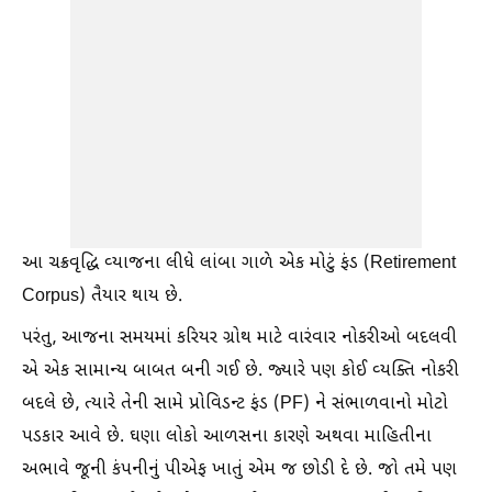
આ ચક્રવૃદ્ધિ વ્યાજના લીધે લાંબા ગાળે એક મોટું ફંડ (Retirement
Corpus) તૈયાર થાય છે.
પરંતુ, આજના સમયમાં કરિયર ગ્રોથ માટે વારંવાર નોકરીઓ બદલવી
એ એક સામાન્ય બાબત બની ગઈ છે. જ્યારે પણ કોઈ વ્યક્તિ નોકરી
બદલે છે, ત્યારે તેની સામે પ્રોવિડન્ટ ફંડ (PF) ને સંભાળવાનો મોટો
પડકાર આવે છે. ઘણા લોકો આળસના કારણે અથવા માહિતીના
અભાવે જૂની કંપનીનું પીએફ ખાતું એમ જ છોડી દે છે. જો તમે પણ