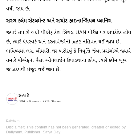
સરકારી કચેરીઓના ધક્કા ખાવા પડે છે અને વહીવટી ગૂંચવણો ખૂબ
વધી જાય છે.
સરળ ક્લેમ સેટલમેન્ટ અને સચોટ ફાઇનાન્સિયલ પ્લાનિંગ
જ્યારે તમારો બધો પીએફ ડેટા સિંગલ UAN પોર્ટલ પર અપડેટેડ હોય
છે, ત્યારે પેપરવર્ક અને દસ્તાવેજોની ઝંઝટ નહિવત થઈ જાય છે.
ભવિષ્યમાં લગ્ન, બીમારી, ઘર ખરીદવું કે નિવૃત્તિ જેવા પ્રસંગોએ જ્યારે
તમારે પીએફના પૈસા ઓનલાઈન ઉપાડવાના હોય, ત્યારે ક્લેમ ખૂબ
જ ઝડપથી મંજૂર થઈ જાય છે.
સત્ય ડે
506k
followers
229k
Stories
Dailyhunt
Disclaimer
: This content has not been generated, created or edited by
Dailyhunt. Publisher: Satya Day