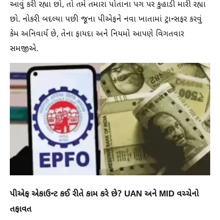
આવું કરી રહ્યા છો, તો તમે તમારા પોતાના પગ પર કુહાડી મારી રહ્યા
છો. નોકરી બદલ્યા પછી જૂના પીએફને નવા ખાતામાં ટ્રાન્સફર કરવું
કેમ અનિવાર્ય છે, તેના ફાયદા અને નિયમો આપણે વિગતવાર
સમજીએ.
પીએફ એકાઉન્ટ કઈ રીતે કામ કરે છે? UAN અને MID વચ્ચેનો
તફાવત