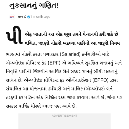
નુકસાનનું ગણિત!
સત્ય ડે
1 month ago
પી
એફ ખાતાની આ એક ભૂલ તમને પેન્શનથી કરી શકે છે
વંચિત, જાણો નોકરી બદલ્યા પછીનો આ જરૂરી નિયમ
ભારતમાં નોકરી કરતા પગારદાર (Salaried) કર્મચારીઓ માટે
એમ્પ્લોઇઝ પ્રોવિડન્ટ ફંડ (EPF) એ ભવિષ્યને સુરક્ષિત બનાવતું અને
નિવૃત્તિ પછીની જિંદગીને આર્થિક રીતે સધ્ધર રાખતું સૌથી મહત્વનું
સાધન છે. એમ્પ્લોઇઝ પ્રોવિડન્ટ ફંડ ઓર્ગેનાઇઝેશન (EPFO) દ્વારા
સંચાલિત આ યોજનામાં કર્મચારી અને માલિક (એમ્પ્લોયર) બંને
તરફથી દર મહિને એક નિશ્ચિત રકમ જમા કરવામાં આવે છે, જેના પર
સરકાર વાર્ષિક ધોરણે વ્યાજ પણ આપે છે.
ADVERTISEMENT