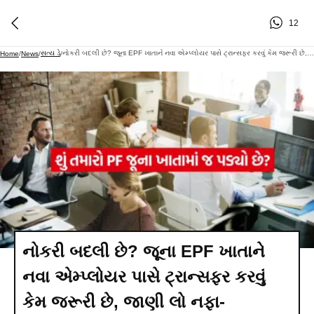
12
સત્ય ડે
નોકરી બદલી છે? જૂના EPF ખાતાને નવા એમ્પ્લોયર પાસે ટ્રાન્સફર કરવું કેમ જરૂરી છે, જાણી લો નફા-નુકસાનનું ગણિત!
Home
/
News
/
/
નોકરી બદલી છે? જૂના EPF ખાતાને
નવા એમ્પ્લોયર પાસે ટ્રાન્સફર કરવું
કેમ જરૂરી છે, જાણી લો નફા-