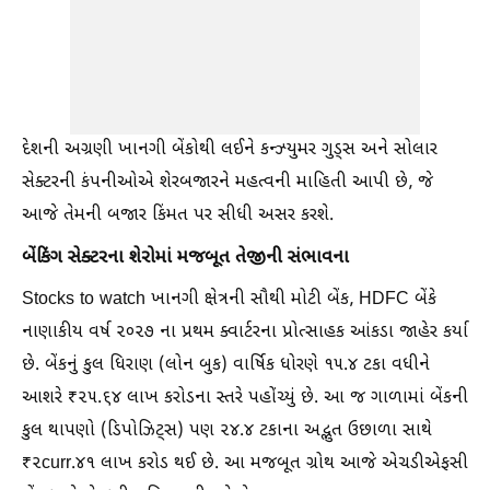
દેશની અગ્રણી ખાનગી બેંકોથી લઈને કન્ઝ્યુમર ગુડ્સ અને સોલાર
સેક્ટરની કંપનીઓએ શેરબજારને મહત્વની માહિતી આપી છે, જે
આજે તેમની બજાર કિંમત પર સીધી અસર કરશે.
બેંકિંગ સેક્ટરના શેરોમાં મજબૂત તેજીની સંભાવના
Stocks to watch ખાનગી ક્ષેત્રની સૌથી મોટી બેંક, HDFC બેંકે
નાણાકીય વર્ષ ૨૦૨૭ ના પ્રથમ ક્વાર્ટરના પ્રોત્સાહક આંકડા જાહેર કર્યા
છે. બેંકનું કુલ ધિરાણ (લોન બુક) વાર્ષિક ધોરણે ૧૫.૪ ટકા વધીને
આશરે ₹૨૫.૬૪ લાખ કરોડના સ્તરે પહોંચ્યું છે. આ જ ગાળામાં બેંકની
કુલ થાપણો (ડિપોઝિટ્સ) પણ ૨૪.૪ ટકાના અદ્ભુત ઉછાળા સાથે
₹૨curr.૪૧ લાખ કરોડ થઈ છે. આ મજબૂત ગ્રોથ આજે એચડીએફસી