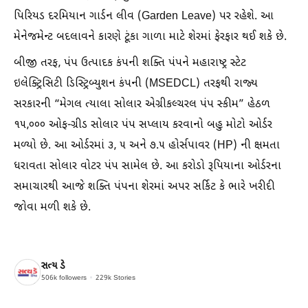
પિરિયડ દરમિયાન ગાર્ડન લીવ (Garden Leave) પર રહેશે. આ
મેનેજમેન્ટ બદલાવને કારણે ટૂંકા ગાળા માટે શેરમાં ફેરફાર થઈ શકે છે.
બીજી તરફ, પંપ ઉત્પાદક કંપની શક્તિ પંપને મહારાષ્ટ્ર સ્ટેટ
ઇલેક્ટ્રિસિટી ડિસ્ટ્રિબ્યુશન કંપની (MSEDCL) તરફથી રાજ્ય
સરકારની “મેગલ ત્યાલા સોલાર એગ્રીકલ્ચરલ પંપ સ્કીમ” હેઠળ
૧૫,૦૦૦ ઓફ-ગ્રીડ સોલાર પંપ સપ્લાય કરવાનો બહુ મોટો ઓર્ડર
મળ્યો છે. આ ઓર્ડરમાં ૩, ૫ અને ૭.૫ હોર્સપાવર (HP) ની ક્ષમતા
ધરાવતા સોલાર વોટર પંપ સામેલ છે. આ કરોડો રૂપિયાના ઓર્ડરના
સમાચારથી આજે શક્તિ પંપના શેરમાં અપર સર્કિટ કે ભારે ખરીદી
જોવા મળી શકે છે.
સત્ય ડે
506k
followers
229k
Stories