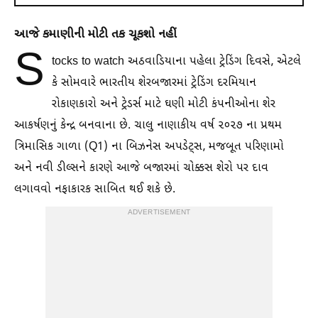
આજે કમાણીની મોટી તક ચૂકશો નહીં
S
tocks to watch અઠવાડિયાના પહેલા ટ્રેડિંગ દિવસે, એટલે
કે સોમવારે ભારતીય શેરબજારમાં ટ્રેડિંગ દરમિયાન
રોકાણકારો અને ટ્રેડર્સ માટે ઘણી મોટી કંપનીઓના શેર
આકર્ષણનું કેન્દ્ર બનવાના છે. ચાલુ નાણાકીય વર્ષ ૨૦૨૭ ના પ્રથમ
ત્રિમાસિક ગાળા (Q1) ના બિઝનેસ અપડેટ્સ, મજબૂત પરિણામો
અને નવી ડીલ્સને કારણે આજે બજારમાં ચોક્કસ શેરો પર દાવ
લગાવવો નફાકારક સાબિત થઈ શકે છે.
ADVERTISEMENT