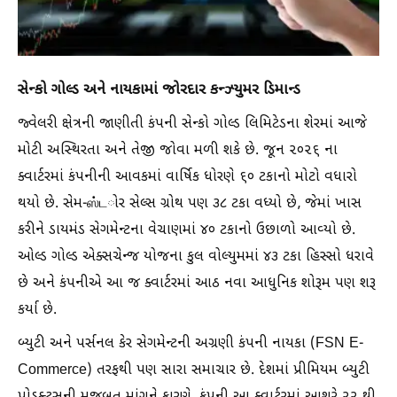
સેન્કો ગોલ્ડ અને નાયકામાં જોરદાર કન્ઝ્યુમર ડિમાન્ડ
જ્વેલરી ક્ષેત્રની જાણીતી કંપની સેન્કો ગોલ્ડ લિમિટેડના શેરમાં આજે
મોટી અસ્થિરતા અને તેજી જોવા મળી શકે છે. જૂન ૨૦૨૬ ના
ક્વાર્ટરમાં કંપનીની આવકમાં વાર્ષિક ધોરણે ૬૦ ટકાનો મોટો વધારો
થયો છે. સેમ-ஸ்டોર સેલ્સ ગ્રોથ પણ ૩૮ ટકા વધ્યો છે, જેમાં ખાસ
કરીને ડાયમંડ સેગમેન્ટના વેચાણમાં ૪૦ ટકાનો ઉછાળો આવ્યો છે.
ઓલ્ડ ગોલ્ડ એક્સચેન્જ યોજના કુલ વોલ્યુમમાં ૪૩ ટકા હિસ્સો ધરાવે
છે અને કંપનીએ આ જ ક્વાર્ટરમાં આઠ નવા આધુનિક શોરૂમ પણ શરૂ
કર્યા છે.
બ્યુટી અને પર્સનલ કેર સેગમેન્ટની અગ્રણી કંપની નાયકા (FSN E-
Commerce) તરફથી પણ સારા સમાચાર છે. દેશમાં પ્રીમિયમ બ્યુટી