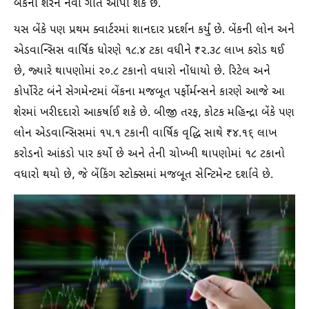
બેંકના શેરને નવી ગતિ આપી શકે છે.
યસ બેંકે પણ પ્રથમ ક્વાર્ટરમાં શાનદાર પ્રદર્શન કર્યું છે. બેંકની લોન અને
એડવાન્સિસ વાર્ષિક ધોરણે ૧૮.૪ ટકા વધીને ₹૨.૩૮ લાખ કરોડ થઈ
છે, જ્યારે થાપણોમાં ૨૦.૮ ટકાનો વધારો નોંધાયો છે. રિટેલ અને
કોર્પોરેટ બંને સેગમેન્ટમાં બેંકના મજબૂત પર્ફોર્મન્સને કારણે આજે આ
શેરમાં ખરીદદારો આકર્ષાઈ શકે છે. બીજી તરફ, કોટક મહિન્દ્રા બેંકે પણ
લોન એડવાન્સિસમાં ૧૫.૧ ટકાની વાર્ષિક વૃદ્ધિ સાથે ₹૪.૧૬ લાખ
કરોડનો આંકડો પાર કર્યો છે અને તેની ચોખ્ખી થાપણોમાં ૧૮ ટકાનો
વધારો થયો છે, જે બેંકિંગ સ્ટોક્સમાં મજબૂત સેન્ટિમેન્ટ દર્શાવે છે.