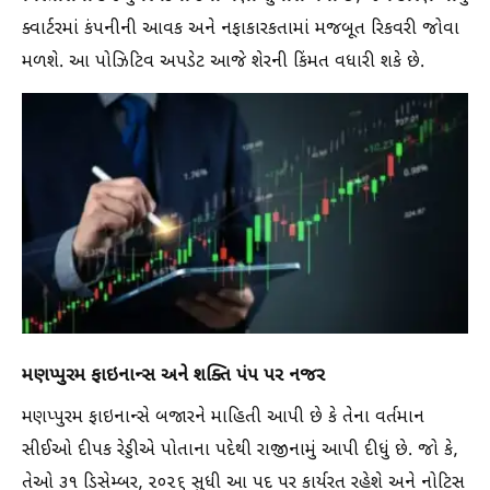
ક્વાર્ટરમાં કંપનીની આવક અને નફાકારકતામાં મજબૂત રિકવરી જોવા
મળશે. આ પોઝિટિવ અપડેટ આજે શેરની કિંમત વધારી શકે છે.
મણપ્પુરમ ફાઇનાન્સ અને શક્તિ પંપ પર નજર
મણપ્પુરમ ફાઇનાન્સે બજારને માહિતી આપી છે કે તેના વર્તમાન
સીઈઓ દીપક રેડ્ડીએ પોતાના પદેથી રાજીનામું આપી દીધું છે. જો કે,
તેઓ ૩૧ ડિસેમ્બર, ૨૦૨૬ સુધી આ પદ પર કાર્યરત રહેશે અને નોટિસ