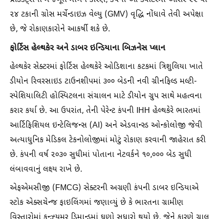
પ્રોડક્ટ્સની મજબૂત માંગને કારણે, કંપની આ ક્વાર્ટરમાં આશરે ૨૨ થી
૨૪ ટકાની ગ્રોસ મર્ચેન્ડાઇઝ વેલ્યુ (GMV) વૃદ્ધિ નોંધાવે તેવી અપેક્ષા
છે, જે રોકાણકારોને આકર્ષી શકે છે.
ફોર્ટિસ હેલ્થકેર અને ડાબર ઇન્ડિયાના બિઝનેસ પ્લાન
હેલ્થકેર સેક્ટરમાં ફોર્ટિસ હેલ્થકેરે ઓડિશાના કટકમાં ત્રિશુલિયા ખાતે
ડીયોન રિવરસાઇડ ટાઉનશીપમાં ૩૦૦ બેડની નવી ગ્રીનફિલ્ડ મલ્ટી-
સ્પેશિયાલિટી હોસ્પિટલના સંચાલન માટે ડીયોન ગ્રુપ સાથે મહત્વના
કરાર કર્યા છે. આ ઉપરાંત, તેની પેરેન્ટ કંપની IHH હેલ્થકેરે ભારતમાં
આર્ટિફિશિયલ ઇન્ટેલિજન્સ (AI) અને એડવાન્સ્ડ ઓન્કોલોજી જેવી
અત્યાધુનિક મેડિકલ ટેકનોલોજીમાં મોટું રોકાણ કરવાની જાહેરાત કરી
છે. કંપની વર્ષ ૨૦૩૦ સુધીમાં પોતાના નેટવર્કને ૧૦,૦૦૦ બેડ સુધી
લંબાવવાનું લક્ષ્‍ય રાખે છે.
એફએમસીજી (FMCG) સેક્ટરની અગ્રણી કંપની ડાબર ઇન્ડિયાએ
સ્ટોક એક્સચેન્જ ફાઇલિંગમાં જણાવ્યું છે કે ભારતના ગ્રામીણ
વિસ્તારોમાં કન્ઝ્યુમર ડિમાન્ડમાં ઘણો સુધારો થયો છે, જેને કારણે ચાલુ