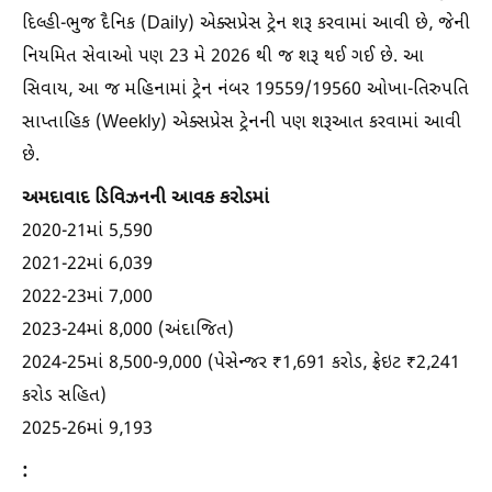
દિલ્હી-ભુજ દૈનિક (Daily) એક્સપ્રેસ ટ્રેન શરૂ કરવામાં આવી છે, જેની
નિયમિત સેવાઓ પણ 23 મે 2026 થી જ શરૂ થઈ ગઈ છે. આ
સિવાય, આ જ મહિનામાં ટ્રેન નંબર 19559/19560 ઓખા-તિરુપતિ
સાપ્તાહિક (Weekly) એક્સપ્રેસ ટ્રેનની પણ શરૂઆત કરવામાં આવી
છે.
અમદાવાદ ડિવિઝનની આવક કરોડમાં
2020-21માં 5,590
2021-22માં 6,039
2022-23માં 7,000
2023-24માં 8,000 (અંદાજિત)
2024-25માં 8,500-9,000 (પેસેન્જર ₹1,691 કરોડ, ફ્રેઇટ ₹2,241
કરોડ સહિત)
2025-26માં 9,193
: