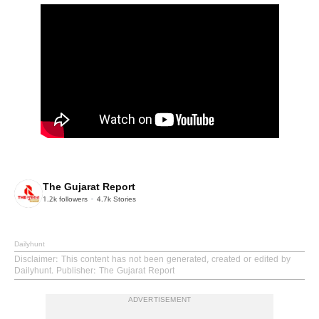
The Gujarat Report
1.2k
followers
4.7k
Stories
Dailyhunt
Disclaimer
: This content has not been generated, created or edited by
Dailyhunt. Publisher: The Gujarat Report
ADVERTISEMENT