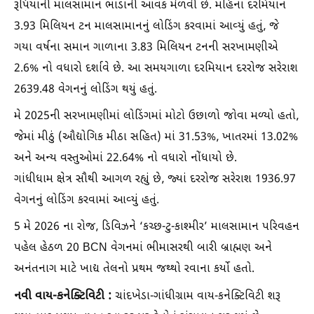
રૂપિયાની માલસામાન ભાડાની આવક મેળવી છે. મહિના દરમિયાન
3.93 મિલિયન ટન માલસામાનનું લોડિંગ કરવામાં આવ્યું હતું, જે
ગયા વર્ષના સમાન ગાળાના 3.83 મિલિયન ટનની સરખામણીએ
2.6% નો વધારો દર્શાવે છે. આ સમયગાળા દરમિયાન દરરોજ સરેરાશ
2639.48 વેગનનું લોડિંગ થયું હતું.
મે 2025ની સરખામણીમાં લોડિંગમાં મોટો ઉછાળો જોવા મળ્યો હતો,
જેમાં મીઠું (ઔદ્યોગિક મીઠા સહિત) માં 31.53%, ખાતરમાં 13.02%
અને અન્ય વસ્તુઓમાં 22.64% નો વધારો નોંધાયો છે.
ગાંધીધામ ક્ષેત્ર સૌથી આગળ રહ્યું છે, જ્યાં દરરોજ સરેરાશ 1936.97
વેગનનું લોડિંગ કરવામાં આવ્યું હતું.
5 મે 2026 ના રોજ, ડિવિઝને ‘કચ્છ-ટુ-કાશ્મીર’ માલસામાન પરિવહન
પહેલ હેઠળ 20 BCN વેગનમાં ભીમાસરથી બારી બ્રાહ્મણ અને
અનંતનાગ માટે ખાદ્ય તેલનો પ્રથમ જથ્થો રવાના કર્યો હતો.
નવી વાય-કનેક્ટિવિટી :
ચાંદખેડા-ગાંધીગ્રામ વાય-કનેક્ટિવિટી શરૂ