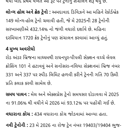
થયા બાદ પ્રથમ વખત આ રૂટ પર ટ્રેનોનું સંચાલન શરૂ થયું છે.
લોન્ગ હોલ અને ક્રેક ટ્રેનો :
અમદાવાદ ડિવિઝને આ મહિને રેકોર્ડબ્રેક
149 લોન્ગ-હોલ ટ્રેનો ચલાવી હતી, જે મે 2025ની 28 ટ્રેનોની
સરખામણીએ 432.14% નો જંગી વધારો દર્શાવે છે. મહિના
દરમિયાન 1720 ક્રેક ટ્રેનોનું પણ સંચાલન કરવામાં આવ્યું હતું.
4 મુખ્ય અવરોધો
રોડ અંડર બ્રિજના માધ્યમથી રાધનપુર-પીપલી સેક્શન વચ્ચે લેવલ
ક્રોસિંગ 101 ને હટાવવું અને સનોસરા-નલિયા સેક્શનમાં બ્રિજ નંબર
331 અને 337 પર સ્પીડ લિમિટ હળવી કરીને ટ્રેનની ગતિ 70 કિમી
પ્રતિ કલાક કરવી સામેલ છે.
સમય પાલન :
મેલ અને એક્સપ્રેસ ટ્રેનો સમયસર દોડાવવા મે 2025
ના 91.06% થી વધીને મે 2026 માં 93.12% પર પહોંચી ગઈ છે.
વધારાના કોચ :
434 વધારાના કોચ જોડવામાં આવ્યા હતા.
નવી ટ્રેનોની :
23 મે 2026 ના રોજ ટ્રેન નંબર 19403/19404 ભુજ-