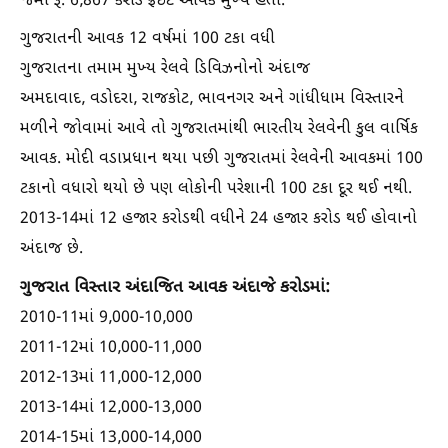
જેમાં રૂ. 6,867 કરોડ ફ્રેઇટ આવક મુખ્ય હતી.
ગુજરાતની આવક 12 વર્ષમાં 100 ટકા વધી
ગુજરાતના તમામ મુખ્ય રેલવે ડિવિઝનોનો અંદાજ
અમદાવાદ, વડોદરા, રાજકોટ, ભાવનગર અને ગાંધીધામ વિસ્તારને
મળીને જોવામાં આવે તો ગુજરાતમાંથી ભારતીય રેલવેની કુલ વાર્ષિક
આવક. મોદી વડાપ્રધાન થયા પછી ગુજરાતમાં રેલવેની આવકમાં 100
ટકાનો વધારો થયો છે પણ લોકોની પરેશાની 100 ટકા દૂર થઈ નથી.
2013-14માં 12 હજાર કરોડથી વધીને 24 હજાર કરોડ થઈ હોવાનો
અંદાજ છે.
ગુજરાત વિસ્તાર અંદાજિત આવક અંદાજે કરોડમાં:
2010-11માં 9,000-10,000
2011-12માં 10,000-11,000
2012-13માં 11,000-12,000
2013-14માં 12,000-13,000
2014-15માં 13,000-14,000