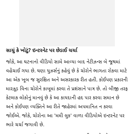
સાચું કે ખોટું? ઇન્ટરનેટ પર છેડાઈ ચર્ચા
જોકે, આ ઘટનાનો વીડિયો સામે આવ્યા બાદ નેટીઝન્સ બે જૂથમાં
વહેંચાઈ ગયા છે. ઘણા યુઝર્સનું કહેવું છે કે ચોરોને ભાગતા રોકવા માટે
આ એક ખૂબ જ સુરક્ષિત અને અસરકારક રીત હતી. કોઈપણ પ્રકારની
મારઝૂડ વિના ચોરોને કાબૂમાં કરવા તે પ્રશંસાને પાત્ર છે. તો બીજી તરફ
કેટલાક લોકોનું માનવું છે કે આ કાયદાની હદ પાર કરવા સમાન છે
અને કોઈપણ વ્યક્તિને આ રીતે જાહેરમાં અપમાનિત ન કરવા
જોઈએ. જોકે, ચોરોના આ 'મમી લુક' વાળા વીડિયોએ ઇન્ટરનેટ પર
ભારે ચર્ચા જગાવી છે.