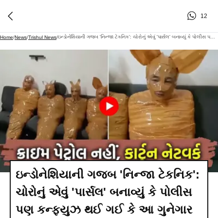
12
ઇન્ડોનેશિયાની ગજબ 'નિન્જા ટેકનિક': ચોરોનું એવું 'પાર્સલ' બનાવ્યું કે પોલીસ પણ કન્ફ્યુઝ થઈ ગઈ કે આ ગુનેગાર છે કે ગિફ્ટ!
Home
/
News
/
Trishul News
/
ઇન્ડોનેશિયાની ગજબ 'નિન્જા ટેકનિક':
ચોરોનું એવું 'પાર્સલ' બનાવ્યું કે પોલીસ
પણ કન્ફ્યુઝ થઈ ગઈ કે આ ગુનેગાર