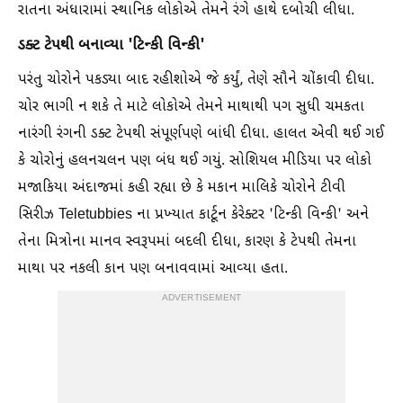
રાતના અંધારામાં સ્થાનિક લોકોએ તેમને રંગે હાથે દબોચી લીધા.
ડક્ટ ટેપથી બનાવ્યા 'ટિન્કી વિન્કી'
પરંતુ ચોરોને પકડ્યા બાદ રહીશોએ જે કર્યું, તેણે સૌને ચોંકાવી દીધા.
ચોર ભાગી ન શકે તે માટે લોકોએ તેમને માથાથી પગ સુધી ચમકતા
નારંગી રંગની ડક્ટ ટેપથી સંપૂર્ણપણે બાંધી દીધા. હાલત એવી થઈ ગઈ
કે ચોરોનું હલનચલન પણ બંધ થઈ ગયું. સોશિયલ મીડિયા પર લોકો
મજાકિયા અંદાજમાં કહી રહ્યા છે કે મકાન માલિકે ચોરોને ટીવી
સિરીઝ Teletubbies ના પ્રખ્યાત કાર્ટૂન કેરેક્ટર 'ટિન્કી વિન્કી' અને
તેના મિત્રોના માનવ સ્વરૂપમાં બદલી દીધા, કારણ કે ટેપથી તેમના
માથા પર નકલી કાન પણ બનાવવામાં આવ્યા હતા.
ADVERTISEMENT