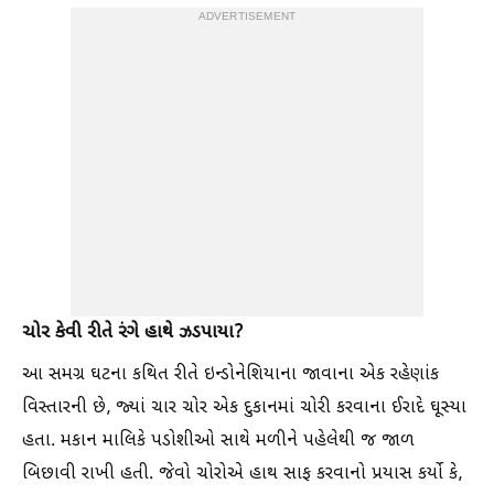
ADVERTISEMENT
ચોર કેવી રીતે રંગે હાથે ઝડપાયા?
આ સમગ્ર ઘટના કથિત રીતે ઇન્ડોનેશિયાના જાવાના એક રહેણાંક
વિસ્તારની છે, જ્યાં ચાર ચોર એક દુકાનમાં ચોરી કરવાના ઈરાદે ઘૂસ્યા
હતા. મકાન માલિકે પડોશીઓ સાથે મળીને પહેલેથી જ જાળ
બિછાવી રાખી હતી. જેવો ચોરોએ હાથ સાફ કરવાનો પ્રયાસ કર્યો કે,