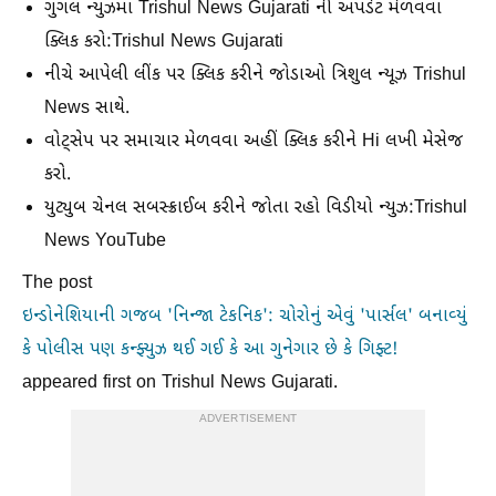
ગુગલ ન્યુઝમાં Trishul News Gujarati ની અપડેટ મેળવવા
ક્લિક કરો:Trishul News Gujarati
નીચે આપેલી લીંક પર ક્લિક કરીને જોડાઓ ત્રિશુલ ન્યૂઝ Trishul
News સાથે.
વોટ્સેપ પર સમાચાર મેળવવા અહીં ક્લિક કરીને Hi લખી મેસેજ
કરો.
યુટ્યુબ ચેનલ સબસ્ક્રાઈબ કરીને જોતા રહો વિડીયો ન્યુઝ:Trishul
News YouTube
The post
ઇન્ડોનેશિયાની ગજબ 'નિન્જા ટેકનિક': ચોરોનું એવું 'પાર્સલ' બનાવ્યું
કે પોલીસ પણ કન્ફ્યુઝ થઈ ગઈ કે આ ગુનેગાર છે કે ગિફ્ટ!
appeared first on Trishul News Gujarati.
ADVERTISEMENT