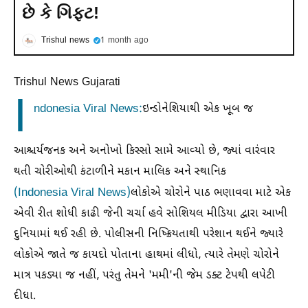
છે કે ગિફ્ટ!
Trishul news
1 month ago
Trishul News Gujarati
I
ndonesia Viral News:
ઇન્ડોનેશિયાથી એક ખૂબ જ
આશ્ચર્યજનક અને અનોખો કિસ્સો સામે આવ્યો છે, જ્યાં વારંવાર
થતી ચોરીઓથી કંટાળીને મકાન માલિક અને સ્થાનિક
(Indonesia Viral News)
લોકોએ ચોરોને પાઠ ભણાવવા માટે એક
એવી રીત શોધી કાઢી જેની ચર્ચા હવે સોશિયલ મીડિયા દ્વારા આખી
દુનિયામાં થઈ રહી છે. પોલીસની નિષ્ક્રિયતાથી પરેશાન થઈને જ્યારે
લોકોએ જાતે જ કાયદો પોતાના હાથમાં લીધો, ત્યારે તેમણે ચોરોને
માત્ર પકડ્યા જ નહીં, પરંતુ તેમને 'મમી'ની જેમ ડક્ટ ટેપથી લપેટી
દીધા.