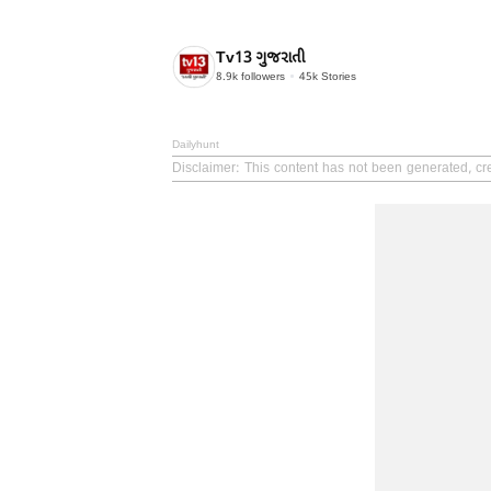
Tv13 ગુજરાતી
8.9k
followers
45k
Stories
Dailyhunt
Disclaimer
: This content has not been generated, cre