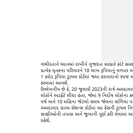
ગંભીરતાને ધ્યાનમાં રાખીને ગુજરાત સરકારે કોર્ટ
પ્રત્યેક મૃતકના પરિવારને 10 લાખ રૂપિયાનું વળતર આપવ
1 કરોડ રૂપિયા ટ્રાયલ કોર્ટમાં જમા કરાવવાનો સ્પ
કરવામાં આવશે.
ઉલ્લેખનીય છે કે, 20 જુલાઈ 2023ની રાત્રે અમદાવ
લોકોને અડફેટે લીધા હતા, જેમાં 9 નિર્દોષ લોકો
વર્ષ અને 10 મહિના જેટલો સમય જેલના સળિયા પાછળ 
અમદાવાદ ગ્રામ્ય સેશન્સ કોર્ટમાં આ કેસની ટ્રાયલ 
સાક્ષીઓની તપાસ અને જુબાની પૂર્ણ કરી લેવામાં આવ
રહેશે.