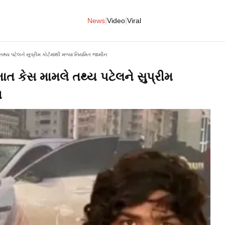
|
|
News
Video
Viral
્ય પટેલને સુપ્રીમ કોર્ટમાંથી મળ્યા નિયમિત જામીન
ત કેસ મામલે તથ્ય પટેલને સુપ્રીમ
ન