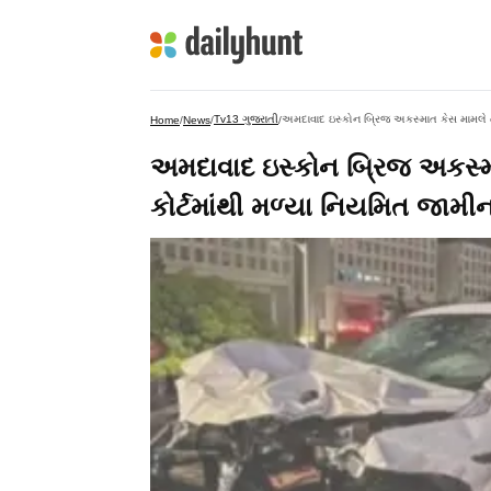
Tv13 ગુજરાતી
અમદાવાદ ઇસ્કોન બ્રિજ અકસ્માત કેસ મામલે તથ
Home
/
News
/
/
અમદાવાદ ઇસ્કોન બ્રિજ અકસ્મા
કોર્ટમાંથી મળ્યા નિયમિત જામી