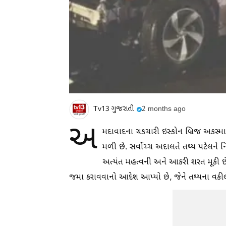
Tv13 ગુજરાતી
2 months ago
અ
મદાવાદના ચકચારી ઇસ્કોન બ્રિજ અકસ્માત
મળી છે. સર્વોચ્ચ અદાલતે તથ્ય પટેલને 
અત્યંત મહત્વની અને આકરી શરત મૂકી છે. 
જમા કરાવવાનો આદેશ આપ્યો છે, જેને તથ્યના વકીલે