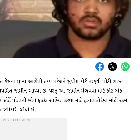
 કેસના મુખ્ય આરોપી તથ્ય પટેલને સુપ્રીમ કોર્ટ તરફથી મોટી રાહત
નિયમિત જામીન આપ્યા છે, પરંતુ આ જામીન મેળવવા માટે કોર્ટે એક
કોર્ટે પોતાની બોનાફાઇડ સાબિત કરવા માટે ટ્રાયલ કોર્ટમાં મોટી રકમ
 સ્વીકારી લીધો છે.
ADVERTISEMENT