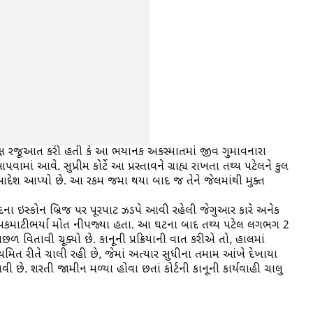
 સમક્ષ રજૂઆત કરી હતી કે આ ભયાનક અકસ્માતમાં જીવ ગુમાવનારા
ામાં આવે. સુપ્રીમ કોર્ટે આ પ્રસ્તાવને ગ્રાહ્ય રાખતા તથ્ય પટેલને કુલ
ષ્ટ આદેશ આપ્યો છે. આ રકમ જમા થયા બાદ જ તેને જેલમાંથી મુક્ત
ાદના ઇસ્કોન બ્રિજ પર પૂરપાટ ઝડપે આવી રહેલી જેગુઆર કારે અનેક
ના કમકમાટીભર્યા મોત નીપજ્યા હતા. આ ઘટના બાદ તથ્ય પટેલ લગભગ 2
વિતાવી ચૂક્યો છે. કાનૂની પ્રક્રિયાની વાત કરીએ તો, હાલમાં
નિયમિત રીતે ચાલી રહી છે, જેમાં અત્યાર સુધીના તમામ આંખે દેખાયા
ી છે. શરતી જામીન મળ્યા હોવા છતાં કોર્ટની કાનૂની કાર્યવાહી ચાલુ