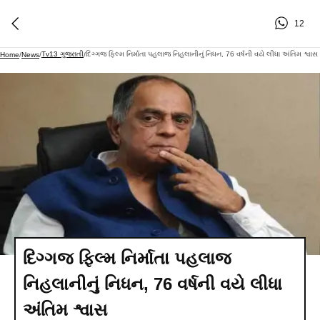
12
Tv13 ગુજરાતી
દિગ્ગજ ફિલ્મ નિર્માતા પહલાજ નિહલાનીનું નિધન, 76 વર્ષની વયે લીધા અંતિમ શ્વાસ
Home
/
News
/
/
દિગ્ગજ ફિલ્મ નિર્માતા પહલાજ
નિહલાનીનું નિધન, 76 વર્ષની વયે લીધા
અંતિમ શ્વાસ