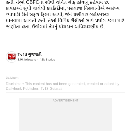
હતી. તેઓ CBFCના સૌથી ચર્ચિત ચીફ હોવાનું કહેવાય છે.
દાયકાઓ સુધી ચાલેલી કારકિર્દીમાં, પહલાજ નિહલાનીએ અસંખ્ય
વ્યાપારી રીતે સફળ ફિલ્મો આપી, જેને ઘણીવાર બ્લોકબસ્ટર
માનવામાં આવતી હતી. તેઓ વિવિધ શૈલીઓ સાથે પ્રયોગ કરવા માટે
જાણીતા હતા. ઉદ્યોગમાં તેમનું યોગદાન અવિસ્મરણીય છે.
Tv13 ગુજરાતી
8.9k
followers
45k
Stories
Dailyhunt
Disclaimer
: This content has not been generated, created or edited by
Dailyhunt. Publisher: Tv13 Gujarati
ADVERTISEMENT