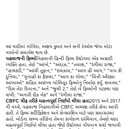
આ યાદીમાં ગોવિંદા, અક્ષય કુમાર અને સની દેઓલ જેવા મોટા
નામોનો સમાવેશ થાય છે.
પહલાજની ફિલ્મો
નિહલાની હિન્દી ફિલ્મ ઉદ્યોગમાં એક અગ્રણી
વ્યક્તિ હતા. તેણે "આંખે," "અંદાઝ," "તલાશ," "રંગીલા રાજા,"
"હાથકડી," "આંધી તુફાન," "ઇલઝામ," "આગ હી આગ," "પાપ કી
દુનિયા," "ગુનાહોં કા ફૈસલા," "આગ કા ગોલા," "મિત્તી ઔરહ્યા
આખાઓ" સહિત અસંખ્ય બોલિવૂડ ફિલ્મોનું નિર્માણ કર્યું. શબનમ,"
"દિલ તેરા દિવાના," અને "જુલી 2." તેણે બે ફિલ્મોની પટકથા પણ
લખી: "અનારી ઈઝ બેક" અને "રંગીલા રાજા."
CBFC ચીફ તરીકે મહત્ત્વપૂર્ણ નિર્ણયો લીધા હતા
2015 અને 2017
ની વચ્ચે, પહલાજ નિહલાનીએ CBFC અધ્યક્ષ તરીકે સેવા આપી
હતી. તે ફિલ્મ સર્ટિફિકેશન અને સેન્સરશિપ માટે પણ સમાચારમાં
હતો. બોર્ડના સભ્ય તરીકેના તેમના કાર્યકાળ દરમિયાન, તેમણે ઘણા
મહત્વપૂર્ણ નિર્ણયો લીધા હતા જેણે ઉદ્યોગમાં નોંધપાત્ર ચર્ચા જગાવી