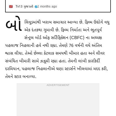
Tv13 ગુજરાતી
2 months ago
બો
લિવૂડમાંથી ખરાબ સમાચાર આવ્યા છે. ફિલ્મ ઉદ્યોગે વધુ
એક દંતકથા ગુમાવી છે. ફિલ્મ નિર્માતા અને ભૂતપૂર્વ
સેન્ટ્રલ બોર્ડ ઓફ સર્ટિફિકેશન (CBFC) ના અધ્યક્ષ
પહલાજ નિહલાની હવે નથી રહ્યા. તેમણે 76 વર્ષની વયે અંતિમ
શ્વાસ લીધા. તેઓ છેલ્લા કેટલાક સમયથી બીમાર હતા અને લીવર
સંબંધિત બીમારી સામે ઝઝૂમી રહ્યા હતા. તેમની લાંબી કારકિર્દી
દરમિયાન, પહલાજ નિહલાનીએ ઘણા સ્ટાર્સને ખીલવામાં મદદ કરી,
તેમને સ્ટાર બનાવ્યા.
ADVERTISEMENT