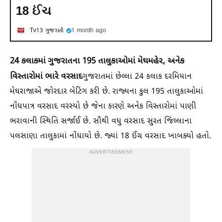
18 ઈંચ
Tv13 ગુજરાતી
1 month ago
24 કલાકમાં ગુજરાતના 195 તાલુકાઓમાં મેઘમહેર, અનેક
વિસ્તારોમાં ભારે વરસાદ
ગુજરાતમાં છેલ્લા 24 કલાક દરમિયાન
મેઘરાજાએ જોરદાર બેટિંગ કરી છે. રાજ્યના કુલ 195 તાલુકાઓમાં
નોંધપાત્ર વરસાદ વરસ્યો છે જેના કારણે અનેક વિસ્તારોમાં પાણી
ભરાવાની સ્થિતિ સર્જાઈ છે. સૌથી વધુ વરસાદ સુરત જિલ્લાના
પલસાણા તાલુકામાં નોંધાયો છે. જ્યાં 18 ઈંચ વરસાદ ખાબક્યો હતો.
ADVERTISEMENT