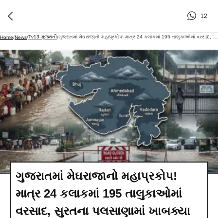
12
Tv13 ગુજરાતી
ગુજરાતમાં મેઘરાજાનો મહાપ્રકોપ! માત્ર 24 કલાકમાં 195 તાલુકાઓમાં વરસાદ, સુરતના પલસાણામાં ખાબક્યા 18 ઈંચ
Home
/
News
/
/
ગુજરાતમાં મેઘરાજાનો મહાપ્રકોપ!
માત્ર 24 કલાકમાં 195 તાલુકાઓમાં
વરસાદ, સુરતના પલસાણામાં ખાબક્યા