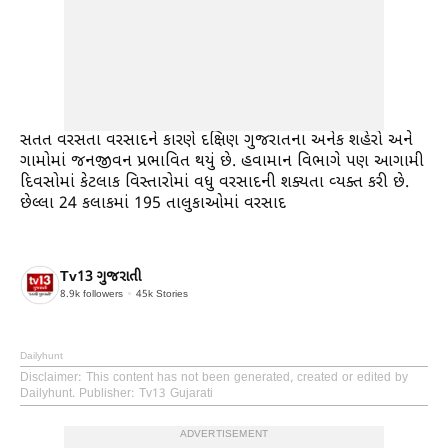
સતત વરસતા વરસાદને કારણે દક્ષિણ ગુજરાતના અનેક શહેરો અને
ગામોમાં જનજીવન પ્રભાવિત થયું છે. હવામાન વિભાગે પણ આગામી
દિવસોમાં કેટલાક વિસ્તારોમાં વધુ વરસાદની શક્યતા વ્યક્ત કરી છે.
છેલ્લા 24 કલાકમાં 195 તાલુકાઓમાં વરસાદ
Tv13 ગુજરાતી
8.9k
followers
45k
Stories
Dailyhunt
Disclaimer
: This content has not been generated, created or edited by
Dailyhunt. Publisher: Tv13 Gujarati
ADVERTISEMENT