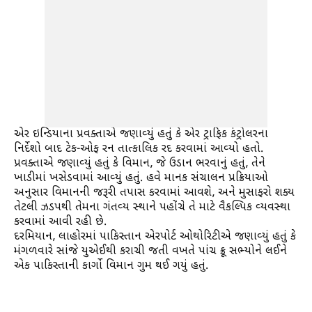
એર ઇન્ડિયાના પ્રવક્તાએ જણાવ્યું હતું કે એર ટ્રાફિક કંટ્રોલરના
નિર્દેશો બાદ ટેક-ઓફ રન તાત્કાલિક રદ કરવામાં આવ્યો હતો.
પ્રવક્તાએ જણાવ્યું હતું કે વિમાન, જે ઉડાન ભરવાનું હતું, તેને
ખાડીમાં ખસેડવામાં આવ્યું હતું. હવે માનક સંચાલન પ્રક્રિયાઓ
અનુસાર વિમાનની જરૂરી તપાસ કરવામાં આવશે, અને મુસાફરો શક્ય
તેટલી ઝડપથી તેમના ગંતવ્ય સ્થાને પહોંચે તે માટે વૈકલ્પિક વ્યવસ્થા
કરવામાં આવી રહી છે.
દરમિયાન, લાહોરમાં પાકિસ્તાન એરપોર્ટ ઓથોરિટીએ જણાવ્યું હતું કે
મંગળવારે સાંજે યુએઈથી કરાચી જતી વખતે પાંચ ક્રૂ સભ્યોને લઈને
એક પાકિસ્તાની કાર્ગો વિમાન ગુમ થઈ ગયું હતું.