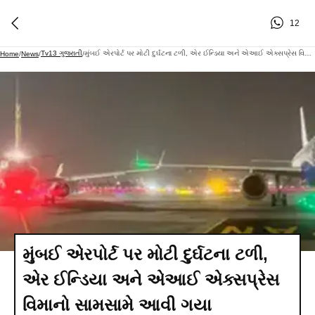
12
Tv13 ગુજરાતી
મુંબઈ એરપોર્ટ પર મોટી દુર્ઘટના ટળી, એર ઈન્ડિયા અને એઆઈ એક્સપ્રેસ વિમાનો સામસામે આવી ગયા
Home
/
News
/
/
મુંબઈ એરપોર્ટ પર મોટી દુર્ઘટના ટળી,
એર ઈન્ડિયા અને એઆઈ એક્સપ્રેસ
વિમાનો સામસામે આવી ગયા