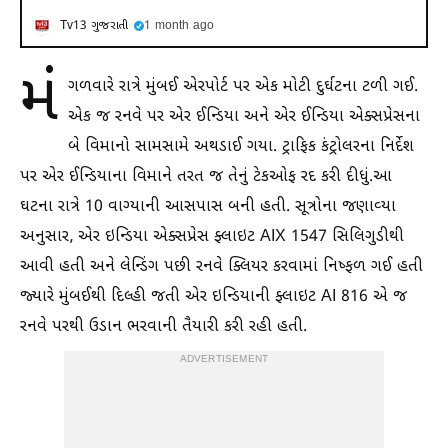
Tv13 ગુજરાતી
1 month ago
મં
ગળવારે રાત્રે મુંબઈ એરપોર્ટ પર એક મોટી દુર્ઘટના ટળી ગઈ.
એક જ રનવે પર એર ઈન્ડિયા અને એર ઈન્ડિયા એક્સપ્રેસના
બે વિમાનો સામસામે અથડાઈ ગયા. ટ્રાફિક કંટ્રોલરના નિર્દેશ
પર એર ઈન્ડિયાના વિમાને તરત જ તેનું ટેકઓફ રદ કરી દીધું.
આ
ઘટના રાત્રે 10 વાગ્યાની આસપાસ બની હતી. સૂત્રોના જણાવ્યા
અનુસાર, એર ઇન્ડિયા એક્સપ્રેસ ફ્લાઇટ AIX 1547 સિલિગુડીથી
આવી હતી અને લેન્ડિંગ પછી રનવે ક્લિયર કરવામાં નિષ્ફળ ગઈ હતી
જ્યારે મુંબઈથી દિલ્હી જતી એર ઇન્ડિયાની ફ્લાઇટ AI 816 એ જ
રનવે પરથી ઉડાન ભરવાની તૈયારી કરી રહી હતી.
ADVERTISEMENT