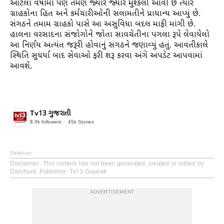
આટલા વર્ષોમાં પણ તેમણે જ્યારે જ્યારે મુશ્કેલી આવી છે ત્યારે
ગ્રાહકોના હિત અને કર્મચારીઓની સલામતીને પ્રાધાન્ય આપ્યું છે.
સંગઠને તમામ ગ્રાહકો પાસે આ અસુવિધા બદલ માફી માંગી છે.
હાલના વરસાદના સંજોગોને જોતા સાવચેતીના પગલા રૂપે લેવાયેલો
આ નિર્ણય અત્યંત જરૂરી હોવાનું સંગઠને જણાવ્યું હતું. આવતીકાલે
સ્થિતિ સુધર્યા બાદ સેવાઓ ફરી શરૂ કરવા અંગે અપડેટ આપવામાં
આવશે.
Tv13 ગુજરાતી
8.9k
followers
45k
Stories
Dailyhunt
Disclaimer
: This content has not been generated, created or edited by
Dailyhunt. Publisher: Tv13 Gujarati
ADVERTISEMENT