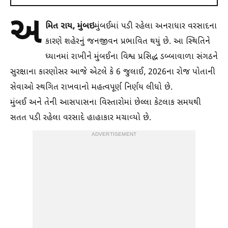
અ
મિત રાય, મુંબઇ
મુંબઈમાં પડી રહેલા અનરાધાર વરસાદના
કારણે શહેરનું જનજીવન પ્રભાવિત થયું છે. આ સ્થિતિને
ધ્યાનમાં રાખીને મુંબઈના વિશ્વ પ્રસિદ્ધ ડબ્બાવાળા સંગઠને
સુરક્ષાના કારણોસર આજે એટલે કે 6 જુલાઈ, 2026ના રોજ પોતાની
સેવાઓ સ્થગિત રાખવાનો મહત્વપૂર્ણ નિર્ણય લીધો છે.
મુંબઈ અને તેની આસપાસના વિસ્તારોમાં છેલ્લા કેટલાક સમયથી
સતત પડી રહેલા વરસાદે હાહાકાર મચાવ્યો છે.
ADVERTISEMENT