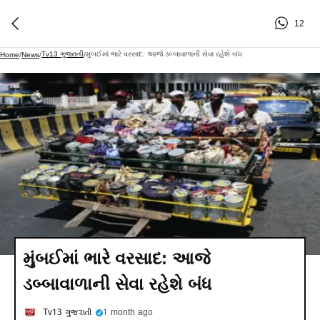
12
Tv13 ગુજરાતી
મુંબઈમાં ભારે વરસાદ: આજે ડબ્બાવાળાની સેવા રહેશે બંધ
Home
/
News
/
/
મુંબઈમાં ભારે વરસાદ: આજે
ડબ્બાવાળાની સેવા રહેશે બંધ
Tv13 ગુજરાતી
1 month ago