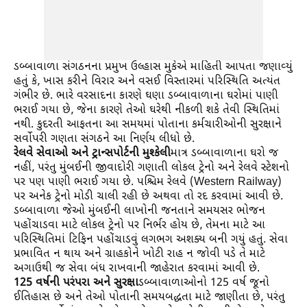
ડબ્બાવાળા સંગઠનના પ્રમુખ ઉલ્હાસ મુકેએ માહિતી આપતા જણાવ્યું
હતું કે, ખાસ કરીને વિરાર અને વસઈ વિસ્તારમાં પરિસ્થિતિ અત્યંત
ગંભીર છે. ભારે વરસાદના કારણે ઘણા ડબ્બાવાળાના ઘરોમાં પાણી
ભરાઈ ગયા છે, જેના કારણે તેઓ ઘરેથી નીકળી શકે તેવી સ્થિતિમાં
નથી. કુદરતી આફતના આ સમયમાં પોતાના કર્મચારીઓની સુરક્ષાને
સર્વોપરી ગણતા સંગઠને આ નિર્ણય લીધો છે.
રેલવે સેવાઓ અને ટ્રાન્સપોર્ટની મુશ્કેલી
માત્ર ડબ્બાવાળાના ઘરો જ
નહીં, પરંતુ મુંબઈની જીવાદોરી ગણાતી લોકલ ટ્રેનો અને રેલવે સ્ટેશનો
પર પણ પાણી ભરાઈ ગયા છે. પશ્ચિમ રેલવે (Western Railway)
પર અનેક ટ્રેનો મોડી ચાલી રહી છે અથવા તો રદ કરવામાં આવી છે.
ડબ્બાવાળા જેઓ મુંબઈની લાખોની જનતાને સમયસર ભોજન
પહોંચાડવા માટે લોકલ ટ્રેનો પર નિર્ભર હોય છે, તેમના માટે આ
પરિસ્થિતિમાં ટિફિન પહોંચાડવું લગભગ અશક્ય બની ગયું હતું. સેવા
પ્રભાવિત ન થાય અને ગ્રાહકોને ખોટી રાહ ન જોવી પડે તે માટે
અગાઉથી જ સેવા બંધ રાખવાની જાહેરાત કરવામાં આવી છે.
125 વર્ષની પરંપરા અને સુરક્ષા
ડબ્બાવાળાઓનો 125 વર્ષ જૂનો
ઈતિહાસ છે અને તેઓ પોતાની સમયબદ્ધતા માટે જાણીતા છે, પરંતુ