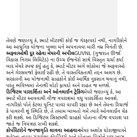
તેમણે જણાવ્યું કે, સ્માર્ટ મીટરથી કોઈ જ ગેરફાયદો નથી, નાગરિકોને
આ આધુનિક યોજના ખુલ્લા મને અપનાવવા મારી નમ્ર વિનંતી છે.
અફવાઓથી દૂર રહેવા મેયરની અપીલ
GUVNL (ગુજરાત ઊર્જા
વિકાસ નિગમ લિમિટેડ) ના ઉચ્ચ ઈજનેરો સાથે વિસ્તૃત ચર્ચા કર્યા
બાદ મેયરે સ્પષ્ટ કર્યું હતું કે, સ્માર્ટ મીટર અંગે લોકોમાં જે અફવાઓ
અને ગેરસમજો ફેલાઈ રહી છે, તે વાસ્તવિકતાથી તદ્દન અલગ છે.
સરકારની આ યોજનાથી ગ્રાહકોને કોઈ આર્થિક નુકસાન થવાનું નથી,
પરંતુ ભવિષ્યમાં તેનાથી મોટો ફાયદો અને રાહત જ મળશે.
ડિજિટલ પારદર્શિતા અને ઓનલાઈન ટ્રેકિંગ
મેયરે જણાવ્યું કે, આ
સ્માર્ટ મીટર આવવાથી વીજ વપરાશમાં વધુ પારદર્શિતા આવશે.
નાગરિકો પોતે કેટલા યુનિટ પાવર વાપરી રહ્યા છે અને તેમના રિચાર્જ
કે પાવરની શું સ્થિતિ છે, તે તમામ બાબતો ગમે ત્યારે ઓનલાઈન ચેક
કરી શકશે. આ ડિજિટલ સિસ્ટમથી ગ્રાહકો પોતાના વીજ વપરાશ પર
જાતે જ નિયંત્રણ રાખી શકશે.
કોર્પોરેટરોને જનજાગૃતિ લાવવા આહવાન
મેયર અશોક ધોરાજીયાએ