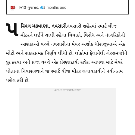
Tv13 ગુજરાતી
2 months ago
પ
રિમલ મકવાણા, નવસારી
નવસારી શહેરમાં સ્માર્ટ વીજ
મીટરને લઈને ચાલી રહેલા વિવાદો, વિરોધ અને નાગરિકોની
આશંકાઓ વચ્ચે નવસારીના મેયર અશોક ધોરાજીયાએ એક
મોટો અને સકારાત્મક નિર્ણય લીધો છે. લોકોમાં ફેલાયેલી ગેરસમજોને
દૂર કરવા અને પ્રજા વચ્ચે એક પ્રેરણાદાયી સંદેશ આપવા માટે મેયરે
પોતાના નિવાસસ્થાને જ સ્માર્ટ વીજ મીટર લગાવડાવીને નવીનતમ
પહેલ કરી છે.
ADVERTISEMENT