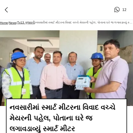
12
Tv13 ગુજરાતી
નવસારીમાં સ્માર્ટ મીટરના વિવાદ વચ્ચે મેયરની પહેલ, પોતાના ઘરે જ લગાવડાવ્યું સ્માર્ટ મીટર
Home
/
News
/
/
નવસારીમાં સ્માર્ટ મીટરના વિવાદ વચ્ચે
મેયરની પહેલ, પોતાના ઘરે જ
લગાવડાવ્યું સ્માર્ટ મીટર