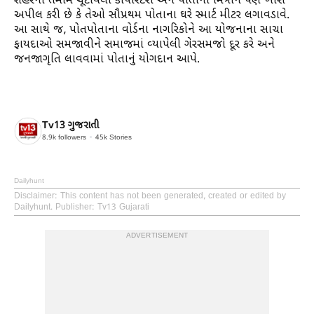
શહેરના તમામ ચૂંટાયેલા કોર્પોરેટરો અને પોતાના મિત્રોને પણ ખાસ
અપીલ કરી છે કે તેઓ સૌપ્રથમ પોતાના ઘરે સ્માર્ટ મીટર લગાવડાવે.
આ સાથે જ, પોતપોતાના વોર્ડના નાગરિકોને આ યોજનાના સાચા
ફાયદાઓ સમજાવીને સમાજમાં વ્યાપેલી ગેરસમજો દૂર કરે અને
જનજાગૃતિ લાવવામાં પોતાનું યોગદાન આપે.
Tv13 ગુજરાતી
8.9k
followers
45k
Stories
Dailyhunt
Disclaimer
: This content has not been generated, created or edited by
Dailyhunt. Publisher: Tv13 Gujarati
ADVERTISEMENT