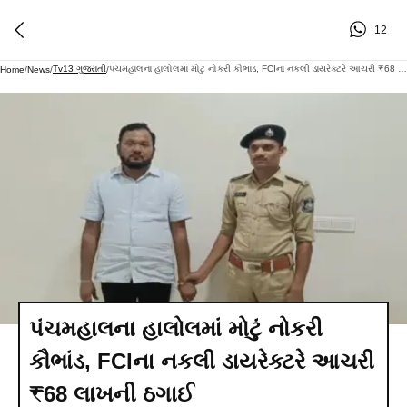
12
Tv13 ગુજરાતી
પંચમહાલના હાલોલમાં મોટું નોકરી કૌભાંડ, FCIના નકલી ડાયરેક્ટરે આચરી ₹68 લાખની ઠગાઈ
Home
/
News
/
/
પંચમહાલના હાલોલમાં મોટું નોકરી
કૌભાંડ, FCIના નકલી ડાયરેક્ટરે આચરી
₹68 લાખની ઠગાઈ