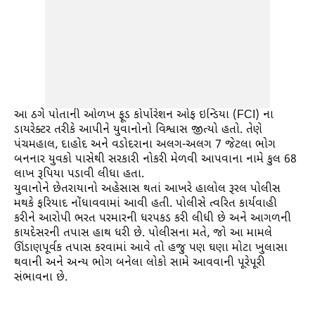
આ ઠગે પોતાની ઓળખ ફૂડ કોર્પોરેશન ઓફ ઇન્ડિયા (FCI) ના
ડાયરેક્ટર તરીકે આપીને યુવાનોનો વિશ્વાસ જીત્યો હતો. તેણે
પંચમહાલ, દાહોદ અને વડોદરાના અલગ-અલગ 7 જેટલા ભોગ
બનનાર યુવકો પાસેથી સરકારી નોકરી મેળવી આપવાના નામે કુલ 68
લાખ રૂપિયા પડાવી લીધા હતા.
યુવાનોને છેતરાયાનો અહેસાસ થતાં આખરે હાલોલ રૂરલ પોલીસ
મથકે ફરિયાદ નોંધાવવામાં આવી હતી. પોલીસે ત્વરિત કાર્યવાહી
કરીને આરોપી ભરત પરમારની ધરપકડ કરી લીધી છે અને આગળની
કાયદેસરની તપાસ હાથ ધરી છે. પોલીસના મતે, જો આ મામલે
ઊંડાણપૂર્વક તપાસ કરવામાં આવે તો હજુ પણ ઘણા મોટા ખુલાસા
થવાની અને અન્ય ભોગ બનેલા લોકો સામે આવવાની પૂરેપૂરી
સંભાવના છે.