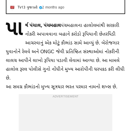
Tv13 ગુજરાતી
2 months ago
પા
ર્થ પંચાલ, પંચમહાલ
પંચમહાલના હાલોલમાંથી સરકારી
નોકરી અપાવવાના બહાને કરોડો રૂપિયાની છેતરપિંડી
આચરવાનું એક મોટું કૌભાંડ સામે આવ્યું છે. બેરોજગાર
યુવાનોને રેલવે અને ONGC જેવી પ્રતિષ્ઠિત સંસ્થાઓમાં નોકરીની
લાલચ આપીને લાખો રૂપિયા પડાવી લેવામાં આવ્યા છે. આ મામલે
હાલોલ રૂરલ પોલીસે ગુનો નોંધીને મુખ્ય આરોપીની ધરપકડ કરી લીધી
છે.
આ સમગ્ર કૌભાંડનો મુખ્ય સૂત્રધાર ભરત પરમાર નામનો શખ્સ છે.
ADVERTISEMENT