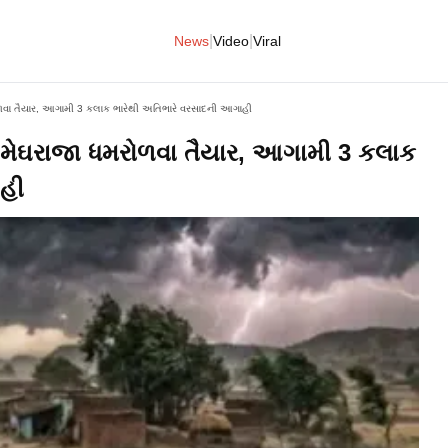
|
|
News
Video
Viral
મરોળવા તૈયાર, આગામી 3 કલાક ભારેથી અતિભારે વરસાદની આગાહી
ને મેઘરાજા ધમરોળવા તૈયાર, આગામી 3 કલાક
ાહી