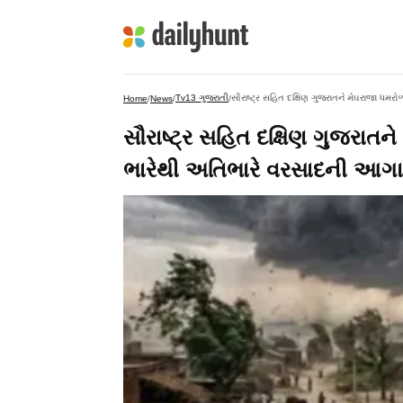
Tv13 ગુજરાતી
સૌરાષ્ટ્ર સહિત દક્ષિણ ગુજરાતને મેઘરાજા ધ
Home
/
News
/
/
સૌરાષ્ટ્ર સહિત દક્ષિણ ગુજરાત
ભારેથી અતિભારે વરસાદની આગ