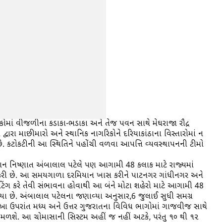
ંથકોમાં વીજળીના કડાકા-ભડાકા અને તેજ પવન સાથે મેઘરાજા રૌદ્ર
ર દ્વારા માછીમારો અને સ્થાનિક નાગરિકોને દરિયાકાંઠાના વિસ્તારોમાં ન
 કટોકટીની આ સ્થિતિને પહોંચી વળવા આપત્તિ વ્યવસ્થાપનની ટીમો
ન નિષ્ણાત અંબાલાલ પટેલે પણ આગામી 48 કલાક માટે રાજ્યમાં
 કરી છે. આ સમયગાળા દરમિયાન ખાસ કરીને પાટનગર ગાંધીનગર અને
ટિંગ કરે તેવી સંભાવના હોવાથી આ બંને મોટા શહેરો માટે આગામી 48
્યા છે. અંબાલાલ પટેલના જણાવ્યા અનુસાર,6 જુલાઈ સુધી સમગ્ર
ે. આ ઉપરાંત મધ્ય અને ઉત્તર ગુજરાતના વિવિધ ભાગોમાં ગાજવીજ સાથે
 મળશે. આ ચોમાસાની સિસ્ટમ અહીં જ નહીં અટકે, પરંતુ ૧૦ થી ૧૨