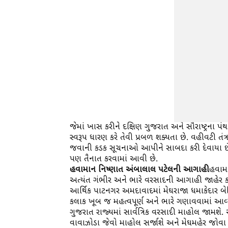
જેમાં ખાસ કરીને દક્ષિણ ગુજરાત અને સૌરાષ્ટ્રના પ
સ્વરૂપ ધારણ કરે તેવી પ્રબળ શક્યતા છે. વહીવટી તંત્
જવાની કડક સૂચનાઓ આપીને સાબદા કરી દેવાયા છે.
પણ તૈનાત કરવામાં આવી છે.
હવામાન નિષ્ણાત અંબાલાલ પટેલની આગાહી
હવામા
અત્યંત ગંભીર અને ભારે વરસાદની આગાહી જાહેર
આર્થિક પાટનગર અમદાવાદમાં મેઘરાજા ધમાકેદાર બે
કલાક ખૂબ જ મહત્વપૂર્ણ અને ભારે ગણાવવામાં આવ
ગુજરાત રાજ્યમાં સાર્વત્રિક વરસાદી માહોલ જામશ
વાવાઝોડા જેવો માહોલ સર્જાશે અને મેઘમહેર જોવા