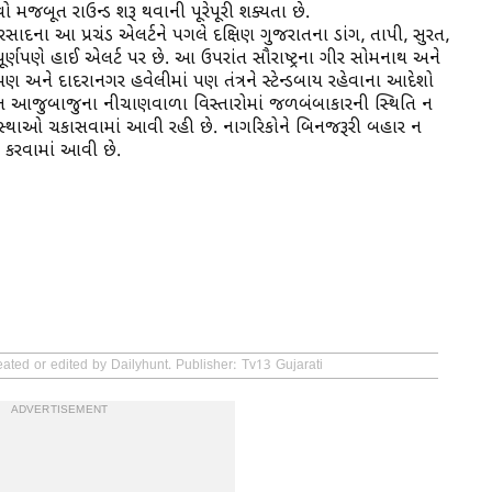
મજબૂત રાઉન્ડ શરૂ થવાની પૂરેપૂરી શક્યતા છે.
રસાદના આ પ્રચંડ એલર્ટને પગલે દક્ષિણ ગુજરાતના ડાંગ, તાપી, સુરત,
ર્ણપણે હાઈ એલર્ટ પર છે. આ ઉપરાંત સૌરાષ્ટ્રના ગીર સોમનાથ અને
મણ અને દાદરાનગર હવેલીમાં પણ તંત્રને સ્ટેન્ડબાય રહેવાના આદેશો
િત આજુબાજુના નીચાણવાળા વિસ્તારોમાં જળબંબાકારની સ્થિતિ ન
યવસ્થાઓ ચકાસવામાં આવી રહી છે. નાગરિકોને બિનજરૂરી બહાર ન
 કરવામાં આવી છે.
ated or edited by Dailyhunt. Publisher: Tv13 Gujarati
ADVERTISEMENT