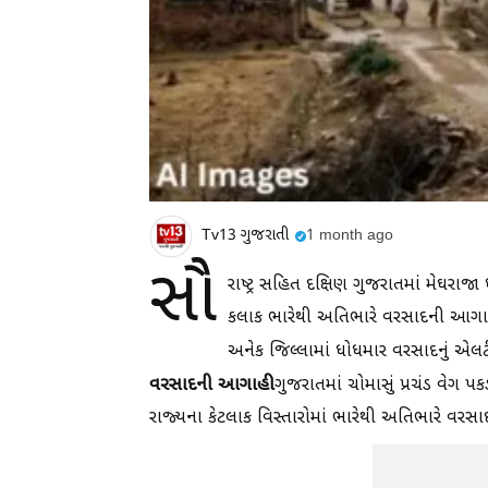
Tv13 ગુજરાતી
1 month ago
સૌ
રાષ્ટ્ર સહિત દક્ષિણ ગુજરાતમાં મેઘર
કલાક ભારેથી અતિભારે વરસાદની આગાહી 
અનેક જિલ્લામાં ધોધમાર વરસાદનું એલર્
વરસાદની આગાહી
ગુજરાતમાં ચોમાસું પ્રચંડ વેગ પ
રાજ્યના કેટલાક વિસ્તારોમાં ભારેથી અતિભારે વર