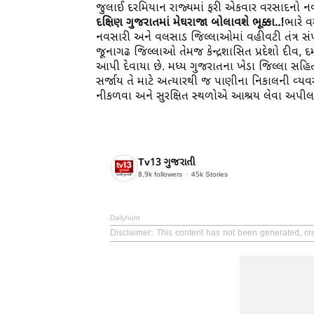
જુલાઈ દરમિયાન રાજ્યમાં ફરી એકવાર વરસાદનો નવો 
દક્ષિણ ગુજરાતમાં મેઘરાજા બોલાવશે ભૂક્કા..!
ભારે વ
નવસારી અને વલસાડ જિલ્લાઓમાં વહીવટી તંત્ર સંપૂ
જૂનાગઢ જિલ્લાઓ તેમજ કેન્દ્રશાસિત પ્રદેશો દીવ, દ
આપી દેવાયા છે. મધ્ય ગુજરાતના ખેડા જિલ્લા સહ
સર્જાય તે માટે અત્યારથી જ પાણીના નિકાલની વ્
નીકળવા અને સુરક્ષિત સ્થળોએ આશ્રય લેવા અપીલ
Tv13 ગુજરાતી
8.9k
followers
45k
Stories
Dailyhunt
Disclaimer
: This content has not been generated, cre