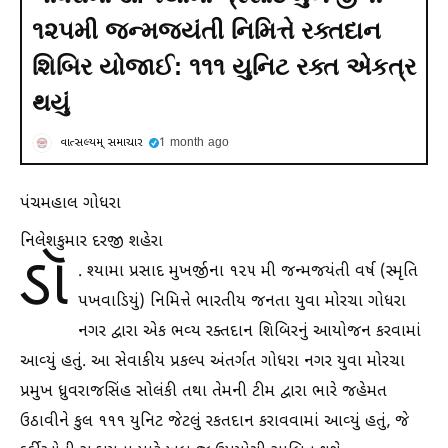
૧૨૫મી જન્મજયંતી નિમિત્તે રક્તદાન
શિબિર યોજાઈ: ૧૧૧ યુનિટ રક્ત એકત્ર
થયું
વાત્સલ્યમ્ સમાચાર
1 month ago
પંચમહાલ ગોધરા
નિલેશકુમાર દરજી શહેરા
ડૉ
. શ્યામા પ્રસાદ મુખર્જીના ૧૨૫ મી જન્મજયંતી વર્ષ (સ્મૃતિ
પખવાડિયું) નિમિત્તે ભારતીય જનતા યુવા મોરચા ગોધરા
નગર દ્વારા એક ભવ્ય રક્તદાન શિબિરનું આયોજન કરવામાં
આવ્યું હતું. આ સેવાકીય પ્રકલ્પ અંતર્ગત ગોધરા નગર યુવા મોરચા
પ્રમુખ ધ્રુવરાજસિંહ સોલંકી તથા તેમની ટીમ દ્વારા ભારે જહેમત
ઉઠાવીને કુલ ૧૧૧ યુનિટ જેટલું રકતદાન કરાવવામાં આવ્યું હતું, જે