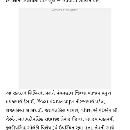
દર્દીઓની સહાયતા માટે ખૂબ જ ઉપયોગી સાબિત થશે.
ADVERTISEMENT
આ રક્તદાન શિબિરના પ્રસંગે પંચમહાલ જિલ્લા ભાજપ પ્રમુખ
મયંકભાઈ દેસાઈ, જિલ્લા પંચાયત પ્રમુખ નીરજભાઈ પટેલ,
રાજ્યસભા સાંસદ ડૉ. જશવંતસિંહ પરમાર, ગોધરા એ.પી.એમ.સી.
ચેરમેન માલવદીપસિંહ રાઉલજી તેમજ જિલ્લા ભાજપ મહામંત્રી
કુલદીપસિંહ સોલંકી વિશેષ રૂપે ઉપસ્થિત રહ્યા હતા. તેમની સાથે