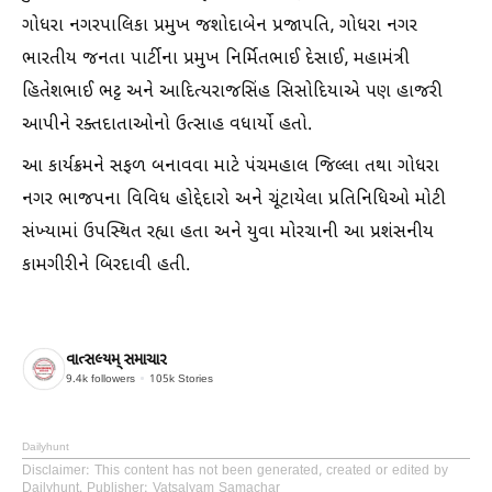
ગોધરા નગરપાલિકા પ્રમુખ જશોદાબેન પ્રજાપતિ, ગોધરા નગર
ભારતીય જનતા પાર્ટીના પ્રમુખ નિર્મિતભાઈ દેસાઈ, મહામંત્રી
હિતેશભાઈ ભટ્ટ અને આદિત્યરાજસિંહ સિસોદિયાએ પણ હાજરી
આપીને રક્તદાતાઓનો ઉત્સાહ વધાર્યો હતો.
આ કાર્યક્રમને સફળ બનાવવા માટે પંચમહાલ જિલ્લા તથા ગોધરા
નગર ભાજપના વિવિધ હોદ્દેદારો અને ચૂંટાયેલા પ્રતિનિધિઓ મોટી
સંખ્યામાં ઉપસ્થિત રહ્યા હતા અને યુવા મોરચાની આ પ્રશંસનીય
કામગીરીને બિરદાવી હતી.
વાત્સલ્યમ્ સમાચાર
9.4k
followers
105k
Stories
Dailyhunt
Disclaimer
: This content has not been generated, created or edited by
Dailyhunt. Publisher: Vatsalyam Samachar