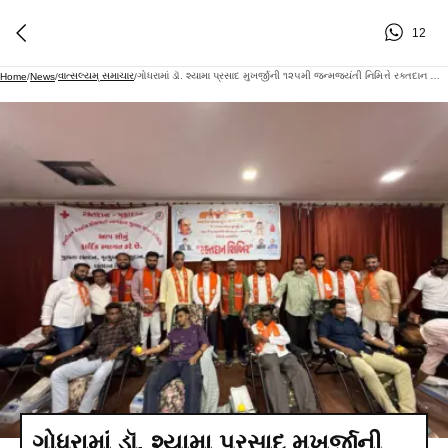
12
વાત્સલ્યમ્ સમાચાર
ગોધરામાં ડૉ. શ્યામા પ્રસાદ મુખર્જીની ૧૨૫મી જન્મજયંતી નિમિત્તે રક્તદાન શિબિર યોજાઈ: ૧૧૧ યુનિટ રક્ત એકત્ર થયું
Home
/
News
/
/
ગોધરામાં ડૉ. શ્યામા પ્રસાદ મુખર્જીની