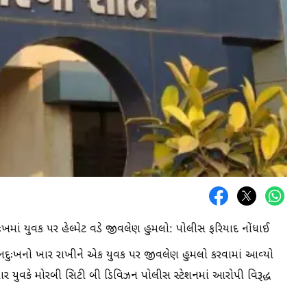
ઃખમાં યુવક પર હેલ્મેટ વડે જીવલેણ હુમલો: પોલીસ ફરિયાદ નોંધાઈ
 મનદુઃખનો ખાર રાખીને એક યુવક પર જીવલેણ હુમલો કરવામાં આવ્યો
યુવકે મોરબી સિટી બી ડિવિઝન પોલીસ સ્ટેશનમાં આરોપી વિરૂદ્ધ