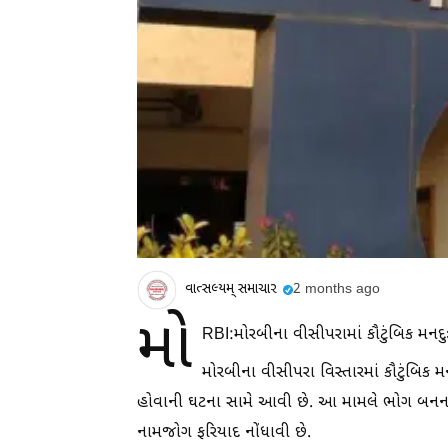
વાત્સલ્યમ્ સમાચાર
2 months ago
મો
RBI:મોરબીના વીસીપરામાં કૌટુંબિક મનદુ
મોરબીના વીસીપરા વિસ્તારમાં કૌટુંબિક
હોવાની ઘટના સામે આવી છે. આ મામલે ભોગ બનનાર 
નામજોગ ફરિયાદ નોંધાવી છે.