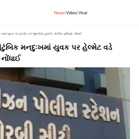
|
|
News
Video
Viral
ઃખમાં યુવક પર હેલ્મેટ વડે જીવલેણ હુમલો: પોલીસ ફરિયાદ નોંધાઈ
ંબિક મનદુઃખમાં યુવક પર હેલ્મેટ વડે
નોંધાઈ