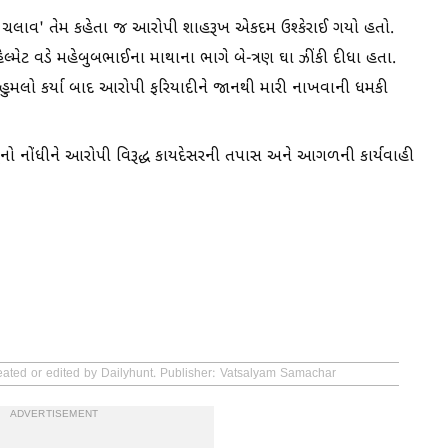
ે ચલાવ' તેમ કહેતા જ આરોપી શાહરૂખ એકદમ ઉશ્કેરાઈ ગયો હતો.
્મેટ વડે મહેબુબભાઈના માથાના ભાગે બે-ત્રણ ઘા ઝીંકી દીધા હતા.
હુમલો કર્યા બાદ આરોપી ફરિયાદીને જાનથી મારી નાખવાની ધમકી
ો નોંધીને આરોપી વિરૂદ્ધ કાયદેસરની તપાસ અને આગળની કાર્યવાહી
reated or edited by Dailyhunt. Publisher: Vatsalyam Samachar
ADVERTISEMENT