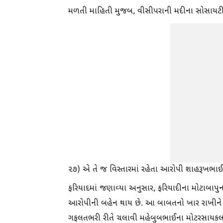
મળતી માહિતી મુજબ, વીસીપરાની મદીના સોસાયટીમ
૨૭) એ તે જ વિસ્તારમાં રહેતા આરોપી શાહરૂખભાઈ 
ફરિયાદમાં જણાવ્યા અનુસાર, ફરિયાદીના મોટાબાપુના
આરોપીની બહેન થાય છે. આ બાબતનો ખાર રાખીને આજ
ગફલતભરી રીતે ચલાવી મહેબુબભાઈના મોટરસાયકલ પ