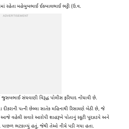
ાં રહેતા મહેબુબભાઈ ઈકબાલભાઈ ભટ્ટી (ઉ.વ.
ADVERTISEMENT
જુસબભાઈ સંધવાણી વિરૂદ્ધ પોલીસ ફરિયાદ નોંધાવી છે.
 દીકરાની પત્ની છેલ્લા સાતેક મહિનાથી રિસામણે બેઠી છે, જે
ે વહેલી સવારે આરોપી શાહરૂખે પોતાનું સ્કૂટી પૂરઝડપે અને
ાછળ ભટકાવ્યું હતું, જેથી તેઓ નીચે પડી ગયા હતા.