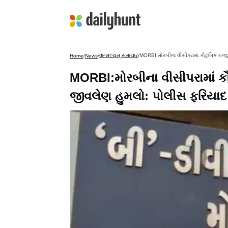
વાત્સલ્યમ્ સમાચાર
MORBI:મોરબીના વીસીપરામાં કૌટુંબિક મનદુ
Home
/
News
/
/
MORBI:મોરબીના વીસીપરામાં કૌટુ
જીવલેણ હુમલો: પોલીસ ફરિયાદ 