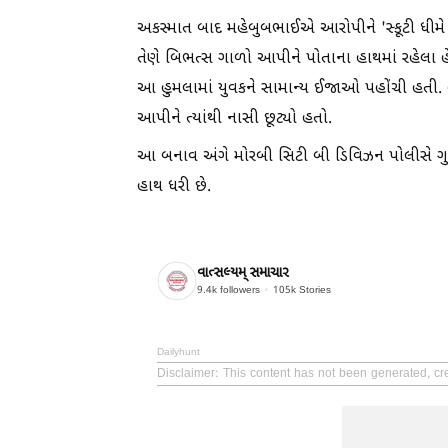
અકસ્માત બાદ મહેબુબભાઈએ આરોપીને 'સ્કૂટી ધીમ
તેણે બિભત્સ ગાળો આપીને પોતાના હાથમાં રહેલા હેલ
આ હુમલામાં યુવકને સામાન્ય ઈજાઓ પહોંચી હતી. 
આપીને ત્યાંથી નાસી છૂટ્યો હતો.
આ બનાવ અંગે મોરબી સિટી બી ડિવિઝન પોલીસે ગુન
હાથ ધરી છે.
વાત્સલ્યમ્ સમાચાર
9.4k
followers
105k
Stories
Dailyhunt
Disclaimer
: This content has not been generated, c