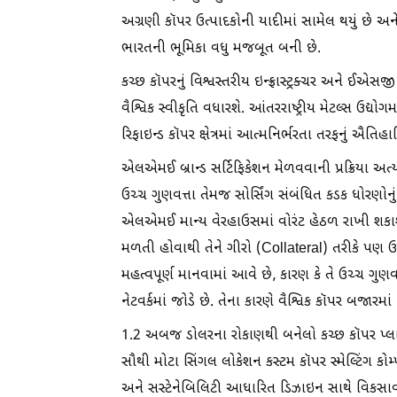
અગ્રણી કૉપર ઉત્પાદકોની યાદીમાં સામેલ થયું છે અ
ભારતની ભૂમિકા વધુ મજબૂત બની છે.
કચ્છ કૉપરનું વિશ્વસ્તરીય ઇન્ફ્રાસ્ટ્રક્ચર અને ઈ
વૈશ્વિક સ્વીકૃતિ વધારશે. આંતરરાષ્ટ્રીય મેટલ્સ ઉદ
રિફાઇન્ડ કૉપર ક્ષેત્રમાં આત્મનિર્ભરતા તરફનું ઐતિહા
એલએમઈ બ્રાન્ડ સર્ટિફિકેશન મેળવવાની પ્રક્રિયા
ઉચ્ચ ગુણવત્તા તેમજ સોર્સિંગ સંબંધિત કડક ધોરણોન
એલએમઈ માન્ય વેરહાઉસમાં વોરંટ હેઠળ રાખી શકાશે
મળતી હોવાથી તેને ગીરો (Collateral) તરીકે પ
મહત્વપૂર્ણ માનવામાં આવે છે, કારણ કે તે ઉચ્ચ ગુણવત્
નેટવર્કમાં જોડે છે. તેના કારણે વૈશ્વિક કૉપર બજારમ
1.2 અબજ ડોલરના રોકાણથી બનેલો કચ્છ કૉપર પ્લાન્
સૌથી મોટા સિંગલ લોકેશન કસ્ટમ કૉપર સ્મેલ્ટિંગ કોમ
અને સસ્ટેનેબિલિટી આધારિત ડિઝાઇન સાથે વિકસાવવ