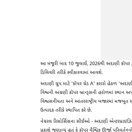
આ મંજૂરી બાદ 10 જુલાઈ, 2026થી અદાણી કૉપર કેથ
ડિલિવરી તરીકે સ્વીકારવામાં આવશે.
અદાણી ગ્રુપ માટે 'કૉપર ગ્રેડ A' કરારો હેઠળ 'અદા
વિશ્વની અગ્રણી કૉપર બ્રાન્ડ્સની હરોળમાં સ્થાન અપાવે
વિશ્વસનીયતા અને આંતરરાષ્ટ્રીય બજારમાં મજબૂત ઓળખ
ઉત્પાદક તરીકે સ્થાપિત કરે છે.
નેચરલ રિસોર્સિસના સીઈઓ - અદાણી એન્ટરપ્રાઇઝિસ
પ્રકાશે જણાવ્યું હતું કે કૉપર વૈશ્વિક ઊર્જા પરિવ