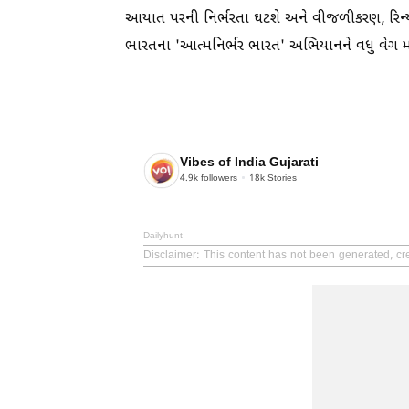
આયાત પરની નિર્ભરતા ઘટશે અને વીજળીકરણ, રિન્યૂએબલ
ભારતના 'આત્મનિર્ભર ભારત' અભિયાનને વધુ વેગ 
Vibes of India Gujarati
4.9k
followers
18k
Stories
Dailyhunt
Disclaimer
: This content has not been generated, cre