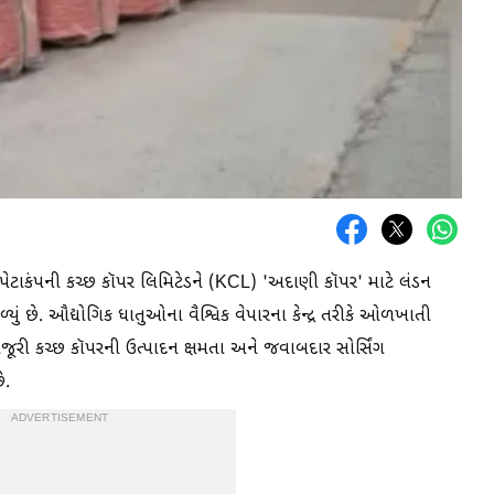
પેટાકંપની કચ્છ કૉપર લિમિટેડને (KCL) 'અદાણી કૉપર' માટે લંડન
્યું છે. ઔદ્યોગિક ધાતુઓના વૈશ્વિક વેપારના કેન્દ્ર તરીકે ઓળખાતી
ી કચ્છ કૉપરની ઉત્પાદન ક્ષમતા અને જવાબદાર સોર્સિંગ
ે.
ADVERTISEMENT