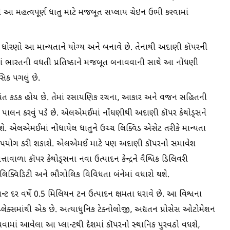
ને આ મહત્વપૂર્ણ ધાતુ માટે મજબૂત સપ્લાય ચેઇન ઉભી કરવામાં
એસજી ધોરણો આ માન્યતાને યોગ્ય અને બનાવે છે. તેનાથી અદાણી કૉપરની
્યોગમાં ભારતની વધતી પ્રતિષ્ઠાને મજબૂત બનાવવાની સાથે આ નોંધણી
સિક પગલું છે.
 અત્યંત કડક હોય છે. તેમાં રસાયણિક રચના, આકાર અને વજન સહિતની
ું પાલન કરવું પડે છે. એલએમઈમાં નોંધણીથી અદાણી કૉપર કેથોડ્સને
. એલએમઈમાં નોંધાયેલ ધાતુને ઉચ્ચ લિક્વિડ એસેટ તરીકે માન્યતા
ણ ઉપયોગ કરી શકાશે. એલએમઈ માટે પણ અદાણી કૉપરનો સમાવેશ
તાવાળા કૉપર કેથોડ્સના નવા ઉત્પાદન કેન્દ્રને વૈશ્વિક ડિલિવરી
ાં લિક્વિડિટી અને ભૌગોલિક વિવિધતા બંનેમાં વધારો થશે.
ટ દર વર્ષે 0.5 મિલિયન ટન ઉત્પાદન ક્ષમતા ધરાવે છે. આ વિશ્વના
્પ્લેક્સમાંથી એક છે. અત્યાધુનિક ટેક્નોલોજી, અદ્યતન પ્રોસેસ ઓટોમેશન
ામાં આવેલા આ પ્લાન્ટથી દેશમાં કૉપરનો સ્થાનિક પુરવઠો વધશે,