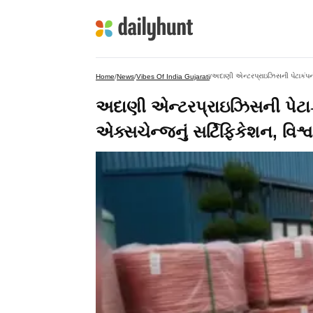
Home
/
News
/
Vibes Of India Gujarati
/
અદાણી એન્ટરપ્રાઇઝિસની પેટા
એક્સચેન્જનું સર્ટિફિકેશન, વિશ