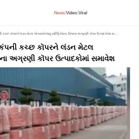
|
|
News
Video
Viral
અદાણી એન્ટરપ્રાઇઝિસની પેટાકંપની કચ્છ કૉપરને લંડન મેટલ એક્સચેન્જનું સર્ટિફિકેશન, વિશ્વના અગ્રણી કૉપર ઉત્પાદકોમાં સમાવેશ
કંપની કચ્છ કૉપરને લંડન મેટલ
્વના અગ્રણી કૉપર ઉત્પાદકોમાં સમાવેશ