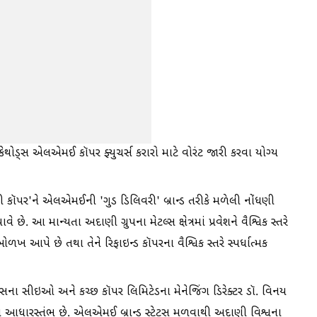
ોડ્સ એલએમઈ કૉપર ફ્યુચર્સ કરારો માટે વોરંટ જારી કરવા યોગ્ય
ણી કૉપર'ને એલએમઈની 'ગુડ ડિલિવરી' બ્રાન્ડ તરીકે મળેલી નોંધણી
 છે. આ માન્યતા અદાણી ગ્રુપના મેટલ્સ ક્ષેત્રમાં પ્રવેશને વૈશ્વિક સ્તરે
 આપે છે તથા તેને રિફાઇન્ડ કૉપરના વૈશ્વિક સ્તરે સ્પર્ધાત્મક
ના સીઇઓ અને કચ્છ કૉપર લિમિટેડના મેનેજિંગ ડિરેક્ટર ડૉ. વિનય
ર્તનનો આધારસ્તંભ છે. એલએમઈ બ્રાન્ડ સ્ટેટસ મળવાથી અદાણી વિશ્વના