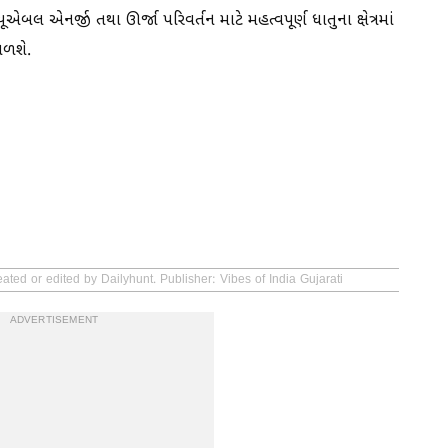
 એનર્જી તથા ઊર્જા પરિવર્તન માટે મહત્વપૂર્ણ ધાતુના ક્ષેત્રમાં
મળશે.
ated or edited by Dailyhunt. Publisher: Vibes of India Gujarati
ADVERTISEMENT