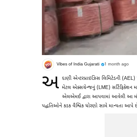
Vibes of India Gujarati
1 month ago
અ
દાણી એન્ટરપ્રાઇઝિસ લિમિટેડની (AEL) 
મેટલ એક્સચેન્જનું (LME) સર્ટિફિકેશન મળ
એલએમઈ દ્વારા આપવામાં આવેલી આ મંજૂર
પદ્ધતિઓને કડક વૈશ્વિક ધોરણો સામે માન્યતા આપે છ