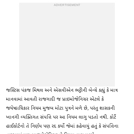
ADVERTISEMENT
જસ્ટિસ પંકજ મિથલ અને એસવીએન ભટ્ટીની બેન્ચે કહ્યું કે માત્ર
માનવામાં આવતી રાજગાદી જ પ્રાઇમોજેનિચર એટલે કે
જયેષ્ઠાધિકાર નિયમ મુજબ મોટા પુત્રને મળે છે, પરંતુ શાસકની
ખાનગી વ્યક્તિગત સંપત્તિ પર આ નિયમ લાગુ પડતો નથી. કોર્ટે
હાઈકોર્ટનો તે નિર્ણય પણ રદ કર્યો જેમાં કહેવાયું હતું કે સંપત્તિના