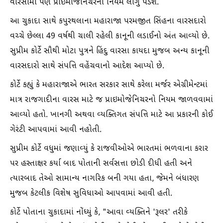
વારસામાં પણ પ્રાઇમોજેનિચરનો નિયમ લાગુ પડશે.
આ ચુકાદા સાથે કપુરથલાના મહારાજા પરમજીત સિંહના વારસદારો
વચ્ચે છેલ્લા 49 વર્ષથી ચાલી રહેલી કાનૂની લડાઈનો અંત આવ્યો છે.
સુપ્રીમ કોર્ટે સૌથી મોટા પુત્રને હિંદુ વારસા કાયદા મુજબ અન્ય કાનૂની
વારસદારો સાથે સંપત્તિ વહેંચવાનો આદેશ આપ્યો છે.
કોર્ટે કહ્યું કે મહારાજાએ ભારત સરકાર સાથે કરેલા મર્જર એગ્રીમેન્ટમાં
માત્ર રાજગાદીના વારસ માટે જ પ્રાઇમોજેનિચરનો નિયમ જાળવવામાં
આવ્યો હતો. ખાનગી અથવા વ્યક્તિગત સંપત્તિ માટે આ પ્રકારની કોઈ
ગેરંટી આપવામાં આવી નહોતી.
સુપ્રીમ કોર્ટે વધુમાં જણાવ્યું કે રાજવીઓએ ભારતમાં ભળવાના કરાર
પર હસ્તાક્ષર કર્યા બાદ પોતાની સર્વસત્તા છોડી દીધી હતી અને
ત્યારબાદ તેઓ સામાન્ય નાગરિક બની ગયા હતા, જેમને બંધારણ
મુજબ કેટલીક વિશેષ સુવિધાઓ આપવામાં આવી હતી.
કોર્ટે પોતાના ચુકાદામાં નોંધ્યું કે, "આવા વ્યક્તિને 'રૂલર' તરીકે