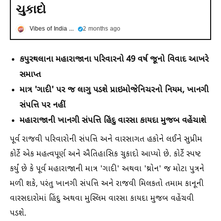
ચુકાદો
Vibes of India Gujarati
2 months ago
કપુરથલાના મહારાજાના પરિવારનો 49 વર્ષ જૂનો વિવાદ આખરે
સમાપ્ત
માત્ર 'ગાદી' પર જ લાગુ પડશે પ્રાઇમોજેનિચરનો નિયમ, ખાનગી
સંપત્તિ પર નહીં
મહારાજાની ખાનગી સંપત્તિ હિંદુ વારસા કાયદા મુજબ વહેંચાશે
પૂર્વ રાજવી પરિવારોની સંપત્તિ અને વારસાગત હકોને લઈને સુપ્રીમ
કોર્ટે એક મહત્વપૂર્ણ અને ઐતિહાસિક ચુકાદો આપ્યો છે. કોર્ટે સ્પષ્ટ
કર્યું છે કે પૂર્વ મહારાજાની માત્ર 'ગાદી' અથવા 'થ્રોન' જ મોટા પુત્રને
મળી શકે, પરંતુ ખાનગી સંપત્તિ અને રાજવી મિલકતો તમામ કાનૂની
વારસદારોમાં હિંદુ અથવા મુસ્લિમ વારસા કાયદા મુજબ વહેંચવી
પડશે.