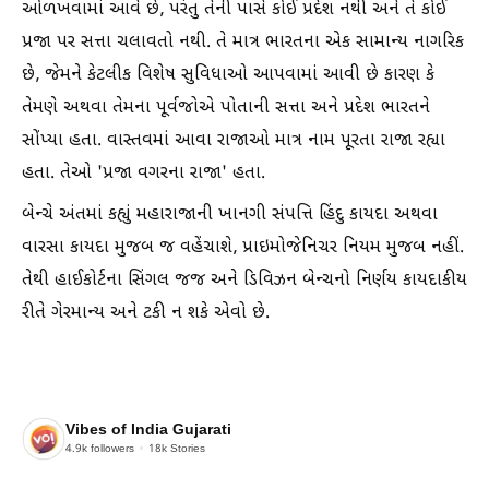
ઓળખવામાં આવે છે, પરંતુ તેની પાસે કોઈ પ્રદેશ નથી અને તે કોઈ
પ્રજા પર સત્તા ચલાવતો નથી. તે માત્ર ભારતના એક સામાન્ય નાગરિક
છે, જેમને કેટલીક વિશેષ સુવિધાઓ આપવામાં આવી છે કારણ કે
તેમણે અથવા તેમના પૂર્વજોએ પોતાની સત્તા અને પ્રદેશ ભારતને
સોંપ્યા હતા. વાસ્તવમાં આવા રાજાઓ માત્ર નામ પૂરતા રાજા રહ્યા
હતા. તેઓ 'પ્રજા વગરના રાજા' હતા.
બેન્ચે અંતમાં કહ્યું મહારાજાની ખાનગી સંપત્તિ હિંદુ કાયદા અથવા
વારસા કાયદા મુજબ જ વહેંચાશે, પ્રાઇમોજેનિચર નિયમ મુજબ નહીં.
તેથી હાઈકોર્ટના સિંગલ જજ અને ડિવિઝન બેન્ચનો નિર્ણય કાયદાકીય
રીતે ગેરમાન્ય અને ટકી ન શકે એવો છે.
Vibes of India Gujarati
4.9k
followers
18k
Stories