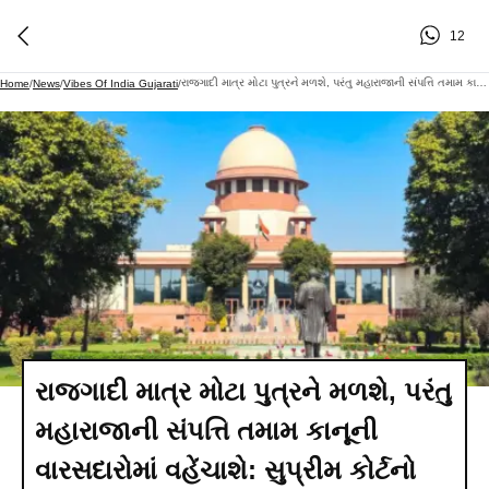
12
રાજગાદી માત્ર મોટા પુત્રને મળશે, પરંતુ મહારાજાની સંપત્તિ તમામ કાનૂની વારસદારોમાં વહેંચાશે: સુપ્રીમ કોર્ટનો ચુકાદો
Home
/
News
/
Vibes Of India Gujarati
/
રાજગાદી માત્ર મોટા પુત્રને મળશે, પરંતુ
મહારાજાની સંપત્તિ તમામ કાનૂની
વારસદારોમાં વહેંચાશે: સુપ્રીમ કોર્ટનો