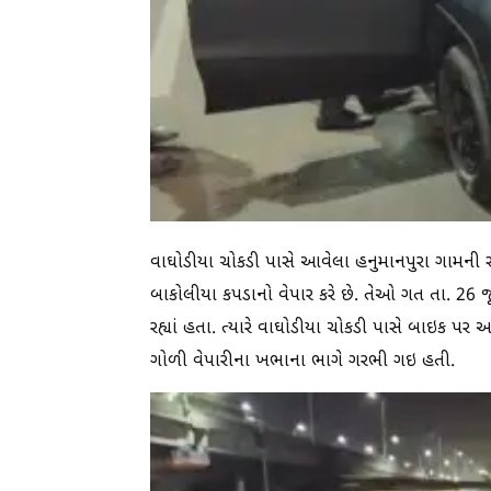
વાઘોડીયા ચોકડી પાસે આવેલા હનુમાનપુરા ગામની 
બાકોલીયા કપડાનો વેપાર કરે છે. તેઓ ગત તા. 26 જૂ
રહ્યાં હતા. ત્યારે વાઘોડીયા ચોકડી પાસે બાઇક પર આ
ગોળી વેપારીના ખભાના ભાગે ગરભી ગઇ હતી.