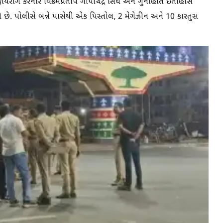
ફાયરીંગ કરનાર વિક્રમપ્રતાપ ગોપીચંદ્ર સિંઘ અને ગુનાહીત ઇતીહાસ
ી છે. પોલીસે બન્ને પાસેથી એક પિસ્તોલ, 2 મેગેઝીન અને 10 કારતુસ