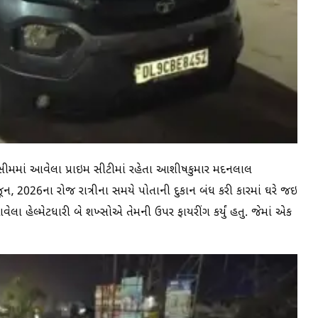
સીમમાં આવેલા પ્રાઇમ સીટીમાં રહેતા આશીષકુમાર મદનલાલ
ન, 2026ના રોજ રાત્રીના સમયે પોતાની દુકાન બંધ કરી કારમાં ઘરે જઇ
વેલા હેલ્મેટધારી બે શખ્સોએ તેમની ઉપર ફાયરીંગ કર્યું હતુ. જેમાં એક