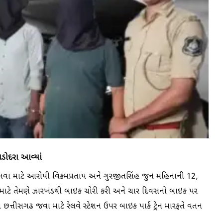
ડોદરા આવ્યાં
ા માટે આરોપી વિક્રમપ્રતાપ અને ગુરજીતસિંહ જુન મહિનાની 12,
ા માટે તેમણે ઝારખંડથી બાઇક ચોરી કરી અને ચાર દિવસનો બાઇક પર
રત છત્તીસગઢ જવા માટે રેલવે સ્ટેશન ઉપર બાઇક પાર્ક ટ્રેન મારફતે વતન