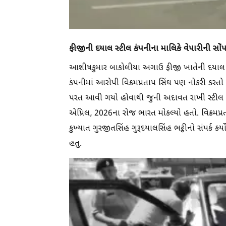
ફીજીની દયાલ સ્ટીલ કંપનીના માલિકે વેપારીની સો
આશીષકુમાર બાકોલીયા અગાઉ ફીજી ખાતેની દયાલ સ્ટ
કંપનીમાં આરોપી વિક્રમપ્રતાપ સિંઘ પણ નોકરી ક
પરત આવી ગયો હોવાથી જુની અદાવત રાખી સ્ટીલ કંપ
એપ્રિલ, 2026ના રોજ ભારત મોકલ્યો હતો. વિક્રમપ્રત
કુખ્યાત ગુરજીતસિંહ ગુરૂદયાલસિંહ ભટ્ઠીનો સંપર્ક કર્ય
હતુ.