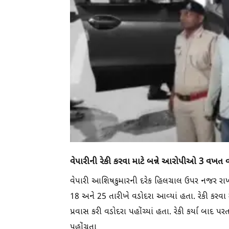
વેપારીની રેકી કરવા માટે બન્ને આરોપીઓ 3 વખત વ
વેપારી આશિષકુમારની દરેક હિલચાલ ઉપર નજર રાખવ
18 અને 25 તારીખે વડોદરા આવ્યાં હતા. રેકી કરવ
પ્રવાસ કરી વડોદરા પહોંચ્યાં હતા. રેકી કર્યા બાદ પ
પહોંચતા