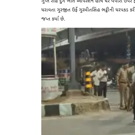
ગુપ્ત રાહે દુર્ગ ખાતે ઓપરેશન હાથ ધર વેપારી ઉપર 
ધરાવતા ગુરજીત ઉર્ફે ગુરમીતસિંહ ભટ્ઠીની ધરપકડ કર
જપ્ત કર્યા છે.