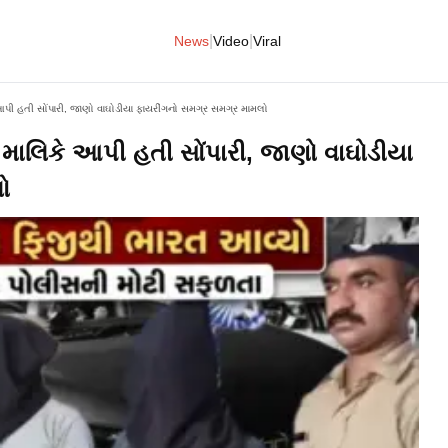
|
|
News
Video
Viral
 આપી હતી સોંપારી, જાણો વાઘોડીયા ફાયરીંગનો સમગ્ર સમગ્ર મામલો
 માલિકે આપી હતી સોંપારી, જાણો વાઘોડીયા
ો