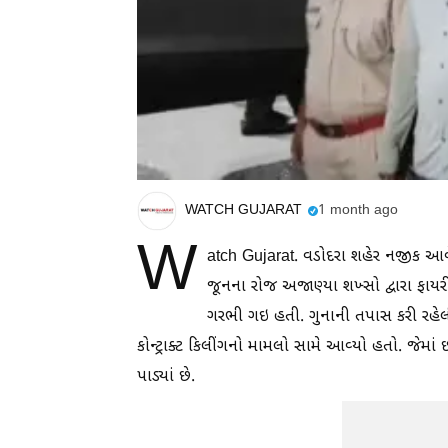
WATCH GUJARAT
1 month ago
W
atch Gujarat. વડોદરા શહેર નજીક આવે
જૂનના રોજ અજાણ્યા શખ્સો દ્વારા ફાયર
ગરભી ગઇ હતી. ગુનાની તપાસ કરી રહે
કોન્ટ્રાક્ટ કિલીંગનો મામલો સામે આવ્યો હતો. જેમાં
પાડ્યાં છે.