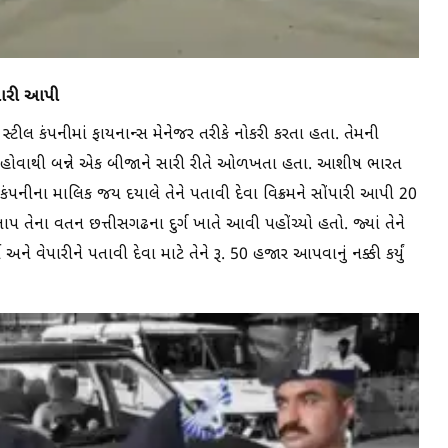
ંપારી આપી
ીલ કંપનીમાં ફાયનાન્સ મેનેજર તરીકે નોકરી કરતા હતા. તેમની
રતો હોવાથી બન્ને એક બીજાને સારી રીતે ઓળખતા હતા. આશીષ ભારત
નીના માલિક જય દયાલે તેને પતાવી દેવા વિક્રમને સોંપારી આપી 20
ાપ તેના વતન છત્તીસગઢના દુર્ગ ખાતે આવી પહોંચ્યો હતો. જ્યાં તેને
ો અને વેપારીને પતાવી દેવા માટે તેને રૂ. 50 હજાર આપવાનું નક્કી કર્યું