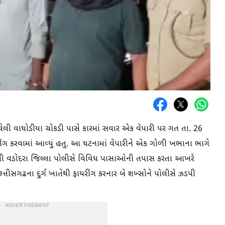
લી વાઘોડીયા ચોકડી પાસે કારમાં સવાર એક વેપારી પર ગત તા. 26
ીંગ કરવામાં આવ્યું હતુ. આ ઘટનામાં વેપારીને એક ગોળી ખભાના ભાગે
લી વડોદરા જિલ્લા પોલીસે વિવિધ પાસાઓની તપાસ કરતા આખરે
 છત્તીસગઢના દુર્ગ ખાતેથી ફાયરીંગ કરનાર બે શખ્સોને પોલીસે ઝડપી
ADVERTISEMENT