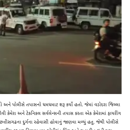
 અને પોલીસે તપાસનો ધમધમાટ શરૂ કર્યો હતો. જેમાં વડોદરા જિલ્લા
 કેમેરા અને ટેકનિકલ સર્વલેન્સની તપાસ કરતા એક કેમેરામાં ફાયરીંગ
ત્તીસગઢના દુર્ગના રહેવાસી હોવાનું જાણવા મળ્યું હતુ. જેથી પોલીસે