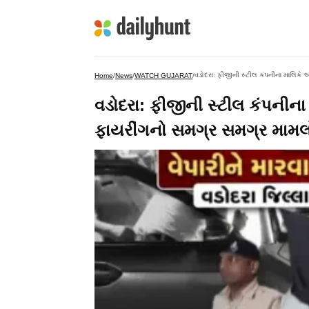
વડોદરા: ફીજીની સ્ટીલ કંપનીના માલિકે
Home
/
News
/
WATCH GUJARAT
/
વડોદરા: ફીજીની સ્ટીલ કંપનીના
ફાયરીંગનો સમગ્ર સમગ્ર મામલ