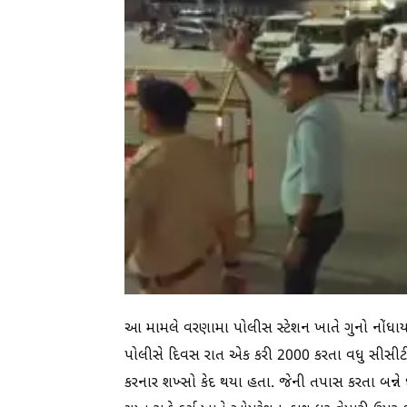
આ મામલે વરણામા પોલીસ સ્ટેશન ખાતે ગુનો નોંધાયો
પોલીસે દિવસ રાત એક કરી 2000 કરતા વધુ સીસીટીવી
કરનાર શખ્સો કેદ થયા હતા. જેની તપાસ કરતા બન્ને છ