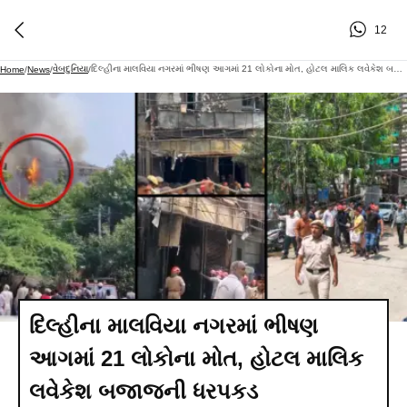
12
વેબદુનિયા
દિલ્હીના માલવિયા નગરમાં ભીષણ આગમાં 21 લોકોના મોત, હોટલ માલિક લવેકેશ બજાજની ધરપકડ
Home
/
News
/
/
દિલ્હીના માલવિયા નગરમાં ભીષણ
આગમાં 21 લોકોના મોત, હોટલ માલિક
લવેકેશ બજાજની ધરપકડ