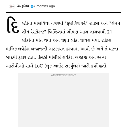
વેબદુનિયા
2 months ago
દિ
લ્હીના માલવિયા નગરમાં "ફ્લોરિશ સ્ટે" હોટેલ અને "લેમન
ગ્રીન રેસ્ટોરન્ટ" બિલ્ડિંગમાં ભીષણ આગ લાગવાથી 21
લોકોના મોત થયા અને ઘણા લોકો ઘાયલ થયા. હોટલ
માલિક લવેકેશ બજાજની અટકાયત કરવામાં આવી છે અને તે ઘટના
બાદથી ફરાર હતો. દિલ્હી પોલીસે લવેકેશ બજાજ અને અન્ય
આરોપીઓ સામે LoC (લુક આઉટ સર્ક્યુલર) જારી કર્યો હતો.
ADVERTISEMENT