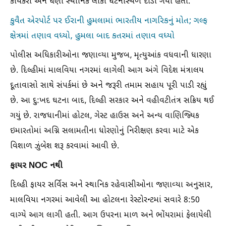
કાર્યકરો અને ઘણા સ્થાનિક લોકો ઘટનાસ્થળે દોડી ગયા હતા.
કુવૈત એરપોર્ટ પર ઈરાની હુમલામાં ભારતીય નાગરિકનું મોત; ગલ્ફ
ક્ષેત્રમાં તણાવ વધ્યો, હુમલા બાદ કતરમાં તણાવ વધ્યો
પોલીસ અધિકારીઓના જણાવ્યા મુજબ, મૃત્યુઆંક વધવાની ધારણા
છે. દિલ્હીમાં માલવિયા નગરમાં લાગેલી આગ અંગે વિદેશ મંત્રાલય
દૂતાવાસો સાથે સંપર્કમાં છે અને જરૂરી તમામ સહાય પૂરી પાડી રહ્યું
છે. આ દુ:ખદ ઘટના બાદ, દિલ્હી સરકાર અને વહીવટીતંત્ર સક્રિય થઈ
ગયું છે. રાજધાનીમાં હોટલ, ગેસ્ટ હાઉસ અને અન્ય વાણિજ્યિક
ઇમારતોમાં અગ્નિ સલામતીના ધોરણોનું નિરીક્ષણ કરવા માટે એક
વિશાળ ઝુંબેશ શરૂ કરવામાં આવી છે.
ફાયર NOC નથી
દિલ્હી ફાયર સર્વિસ અને સ્થાનિક રહેવાસીઓના જણાવ્યા અનુસાર,
માલવિયા નગરમાં આવેલી આ હોટલના રેસ્ટોરન્ટમાં સવારે 8:50
વાગ્યે આગ લાગી હતી. આગ ઉપરના માળ અને ભોંયરામાં ફેલાયેલી