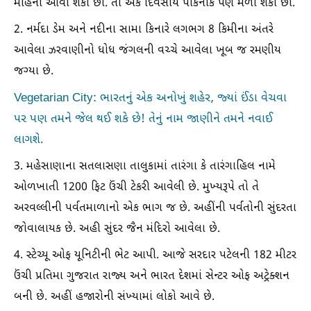
મહિના આવી શકો છો. તો એક દિવસીય પીકનીક પણ મળી શકો છો.
2. નર્મદા ડેમ અને નદીના સામા કિનારે લગભગ 8 કિમીના અંતરે
આવેલા ઝરવાણીનો ધોધ જંગલની વચ્ચે આવેલા ખૂબ જ રમણીય
જગ્યા છે.
Vegetarian City: ભારતનું એક અનોખું શહેર, જ્યાં ઈંડા વેચવા
પર પણ તમને જેલ થઈ શકે છે! તેનું નામ જાણીને તમને નવાઈ
લાગશે.
3. મહેસાણાના સતલાસણા તાલુકામાં તારંગા કે તારંગાહિલ નામે
ઓળખાતી 1200 ફિટ ઉંચી ટેકરી આવેલી છે. મુખ્યરૂપે તો તે
અરવલ્લીની પર્વતમાળાનો એક ભાગ જ છે. અહીંની પર્વતોની સુંદરતા
જોવાલાયક છે. અહી સુંદર જૈન મંદિરો આવેલા છે.
4. સ્ટેચ્યૂ ઓફ યૂનિટીની ભેટ આપી. આજે સરદાર પટેલની 182 મીટર
ઉંચી પ્રતિમા ગુજરાત રાજ્ય અને ભારત દેશમાં સેન્ટર ઓફ અટ્રેક્શન
બની છે. અહીં હજારોની સંખ્યામાં લોકો આવે છે.