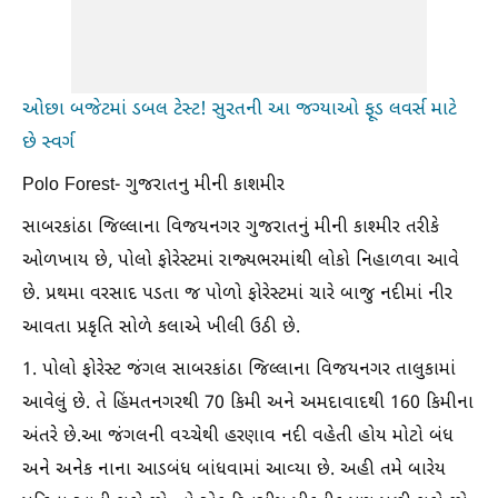
ઓછા બજેટમાં ડબલ ટેસ્ટ! સુરતની આ જગ્યાઓ ફૂડ લવર્સ માટે
છે સ્વર્ગ
Polo Forest- ગુજરાતનુ મીની કાશમીર
સાબરકાંઠા જિલ્લાના વિજયનગર ગુજરાતનું મીની કાશ્મીર તરીકે
ઓળખાય છે, પોલો ફોરેસ્ટમાં રાજ્યભરમાંથી લોકો નિહાળવા આવે
છે. પ્રથમા વરસાદ પડતા જ પોળો ફોરેસ્ટમાં ચારે બાજુ નદીમાં નીર
આવતા પ્રકૃતિ સોળે કલાએ ખીલી ઉઠી છે.
1. પોલો ફોરેસ્ટ જંગલ સાબરકાંઠા જિલ્લાના વિજયનગર તાલુકામાં
આવેલું છે. તે હિંમતનગરથી 70 કિમી અને અમદાવાદથી 160 કિમીના
અંતરે છે.આ જંગલની વચ્ચેથી હરણાવ નદી વહેતી હોય મોટો બંધ
અને અનેક નાના આડબંધ બાંધવામાં આવ્યા છે. અહી તમે બારેય