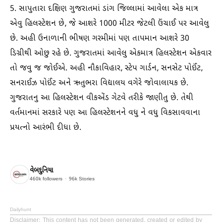
5. સાપુતારા દક્ષિણ ગુજરાતમાં ડાંગ જિલ્લામાં આવેલા એક માત્ર
એવુ હિલસ્ટેશન છે, જે આશરે 1000 મીટર જેટલી ઉંચાઈ પર આવેલુ
છે. અહી ઉનાળાની ભીષણ ગરમીમાં પણ તાપમાન આશરે 30
ડિગ્રીથી ઓછુ રહે છે. ગુજરાતમાં આવેલુ એકમાત્ર હિલસ્ટેશન એકવાર
તો જવુ જ જોઈએ. અહી નૌકાવિહાર, સ્ટેપ ગાર્ડન, સનસેટ પોઈંટ,
સનરાઈઝ પોઈંટ અને ઋતુભરા વિદ્યાલય વગેરે જોવાલાયક છે.
ગુજરાતનુ આ હિલસ્ટેશન વીકએંડ ગેટવે તરીકે જાણીતુ છે. તેથી
વર્તમાનમાં સરકારે પણ આ હિલસ્ટેશનને વધુ ને વધુ વિકસાવવાના
પ્રયત્નો આરંભી દીધા છે.
વેબદુનિયા
460k
followers
96k
Stories
Dailyhunt
Disclaimer
: This content has not been generated, created or edited by