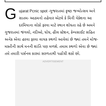
G
ujarat Pcnic spot -ગુજરાતમાં કૃષ્ણ જન્મોત્સવ અને
સાતમ- આઠમનો તહેવાર એટલે કે મિની વેકેશના આ
દરમિયાના લોકો ફરવા માટે સ્થાન શોધતા રહે છે અમને
ગુજરાતમાં જંગલો, નદીઓ, ધોધ, હીલ સ્ટેશન, કેમ્પસાઈટ સહિત
અનેક એવા હરવા ફરવા લાયક સ્થળો આવેલાં છે જ્યાં તમને મોજ-
મસ્તીની સાથે મનની શાંતિ પણ મળશે. તમામ સ્થળો એવા છે જ્યાં
તમે તમારી પર્સનલ કારમાં સરળતાથી પહોંચી શકો છો.
ADVERTISEMENT