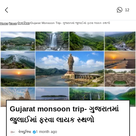
12
વેબદુનિયા
Gujarat Monsoon Trip- ગુજરાતમાં જુલાઈમાં ફરવા લાયક સ્થળો
Home
/
News
/
/
Gujarat monsoon trip- ગુજરાતમાં
જુલાઈમાં ફરવા લાયક સ્થળો
વેબદુનિયા
1 month ago