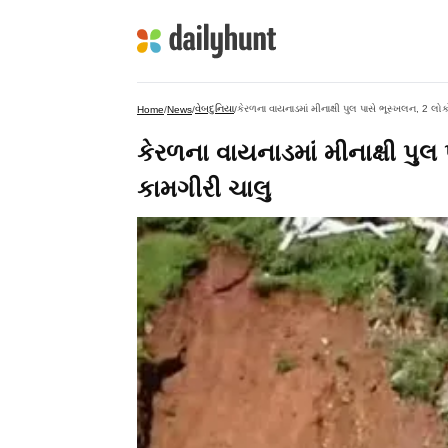
વેબદુનિયા
કેરળના વાયનાડમાં મીનાક્ષી પુલ પાસે ભૂસ્ખલન, 2 લ
Home
/
News
/
/
કેરળના વાયનાડમાં મીનાક્ષી પુ
કામગીરી ચાલુ