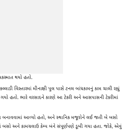
અકસ્માત થયો હતો.
ી વિસ્તારમાં મીનાક્ષી પુલ પાસે ટનલ બાંધકામનું કામ ચાલી રહ્યું
 ગયો હતો. ભારે વરસાદને કારણે આ ટેકરી અને આસપાસની ટેકરીમાં
્પ બનાવવામાં આવ્યો હતો, અને સ્થાનિક મજૂરોને લઈ જતી બે બસો
 બસો અને કામચલાઉ કેમ્પ બંને સંપૂર્ણપણે ડૂબી ગયા હતા. જોકે, એવું