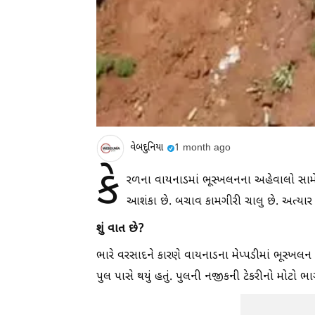
વેબદુનિયા
1 month ago
કે
રળના વાયનાડમાં ભૂસ્ખલનના અહેવાલો સામે
આશંકા છે. બચાવ કામગીરી ચાલુ છે. અત્યાર 
શું વાત છે?
ભારે વરસાદને કારણે વાયનાડના મેપ્પડીમાં ભૂસ્ખલન
પુલ પાસે થયું હતું. પુલની નજીકની ટેકરીનો મોટો ભ