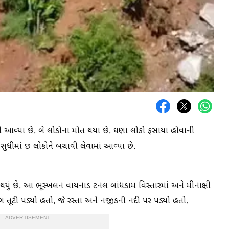
 આવ્યા છે. બે લોકોના મોત થયા છે. ઘણા લોકો ફસાયા હોવાની
સુધીમાં છ લોકોને બચાવી લેવામાં આવ્યા છે.
 થયું છે. આ ભૂસ્ખલન વાયનાડ ટનલ બાંધકામ વિસ્તારમાં અને મીનાક્ષી
ાગ તૂટી પડ્યો હતો, જે રસ્તા અને નજીકની નદી પર પડ્યો હતો.
ADVERTISEMENT