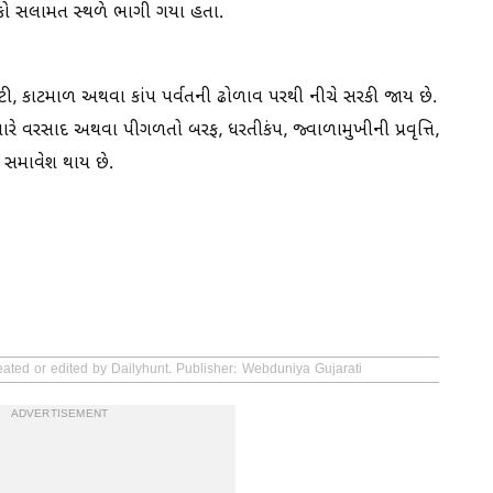
ોકો સલામત સ્થળે ભાગી ગયા હતા.
ટી, કાટમાળ અથવા કાંપ પર્વતની ઢોળાવ પરથી નીચે સરકી જાય છે.
ારે વરસાદ અથવા પીગળતો બરફ, ધરતીકંપ, જ્વાળામુખીની પ્રવૃત્તિ,
સમાવેશ થાય છે.
eated or edited by Dailyhunt. Publisher: Webduniya Gujarati
ADVERTISEMENT