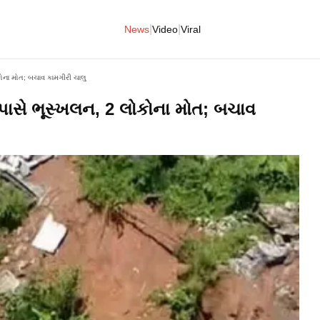
|
|
News
Video
Viral
ોકોના મોત; બચાવ કામગીરી ચાલુ
લ પાસે ભૂસ્ખલન, 2 લોકોના મોત; બચાવ