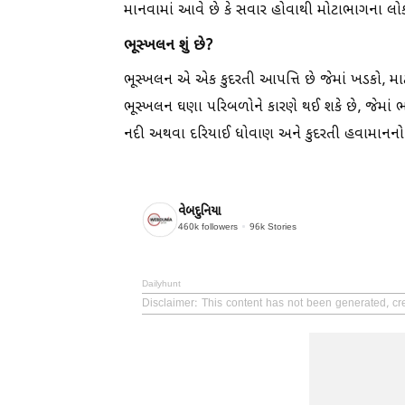
માનવામાં આવે છે કે સવાર હોવાથી મોટાભાગના લ
ભૂસ્ખલન શું છે?
ભૂસ્ખલન એ એક કુદરતી આપત્તિ છે જેમાં ખડકો, મા
ભૂસ્ખલન ઘણા પરિબળોને કારણે થઈ શકે છે, જેમાં ભ
નદી અથવા દરિયાઈ ધોવાણ અને કુદરતી હવામાનનો 
વેબદુનિયા
460k
followers
96k
Stories
Dailyhunt
Disclaimer
: This content has not been generated, cr