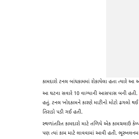
કામદારો ટનલ બાંધકામમાં રોકાયેલા હતા ત્યારે આ 
આ ઘટના સવારે 10 વાગ્યાની આસપાસ બની હતી. કલ્લાડ
હતું. ટનલ ખોદકામને કારણે માટીનો મોટો ઢગલો થઈ
તિરાડો પડી ગઈ હતી.
સ્થળાંતરિત કામદારો માટે તળિયે એક કામચલાઉ કેમ
પણ ત્યાં કામ માટે લાવવામાં આવી હતી. ભૂસ્ખલનમાં