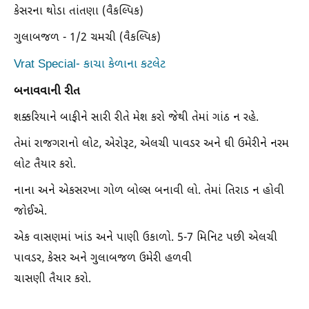
કેસરના થોડા તાંતણા (વૈકલ્પિક)
ગુલાબજળ - 1/2 ચમચી (વૈકલ્પિક)
Vrat Special- કાચા કેળાના કટલેટ
બનાવવાની રીત
શક્કરિયાને બાફીને સારી રીતે મેશ કરો જેથી તેમાં ગાંઠ ન રહે.
તેમાં રાજગરાનો લોટ, એરોરૂટ, એલચી પાવડર અને ઘી ઉમેરીને નરમ
લોટ તૈયાર કરો.
નાના અને એકસરખા ગોળ બોલ્સ બનાવી લો. તેમાં તિરાડ ન હોવી
જોઈએ.
એક વાસણમાં ખાંડ અને પાણી ઉકાળો. 5-7 મિનિટ પછી એલચી
પાવડર, કેસર અને ગુલાબજળ ઉમેરી હળવી
ચાસણી તૈયાર કરો.