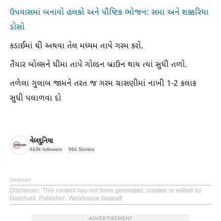
ઉપવાસમાં બનાવો હલકો અને પૌષ્ટિક ભોજન: સમા અને શક્કરિયા
ડોસો
કડાઈમાં ઘી અથવા તેલ મધ્યમ તાપે ગરમ કરો.
તૈયાર બોલ્સને ધીમા તાપે ગોલ્ડન બ્રાઉન થાય ત્યાં સુધી તળો.
તળેલા ગુલાબ જામને તરત જ ગરમ ચાસણીમાં નાખી 1-2 કલાક
સુધી પલાળવા દો
વેબદુનિયા
460k
followers
96k
Stories
Dailyhunt
Disclaimer
: This content has not been generated, created or edited by
Dailyhunt. Publisher: Webduniya Gujarati
ADVERTISEMENT