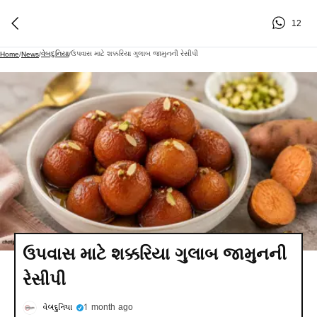
12
વેબદુનિયા
ઉપવાસ માટે શક્કરિયા ગુલાબ જામુનની રેસીપી
Home
/
News
/
/
ઉપવાસ માટે શક્કરિયા ગુલાબ જામુનની
રેસીપી
વેબદુનિયા
1 month ago