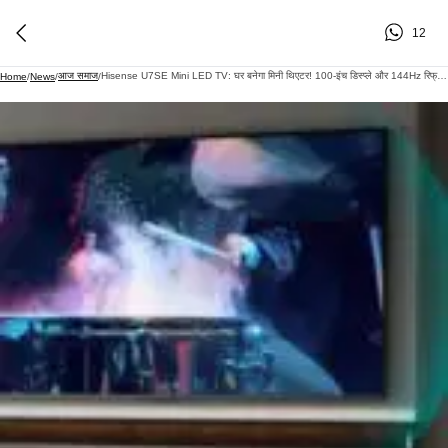
12
आज समाज
Hisense U7SE Mini LED TV: घर बनेगा मिनी थिएटर! 100-इंच डिस्प्ले और 144Hz रिफ्रेश रेट वाला नया Smart TV लॉन्च
Home
/
News
/
/