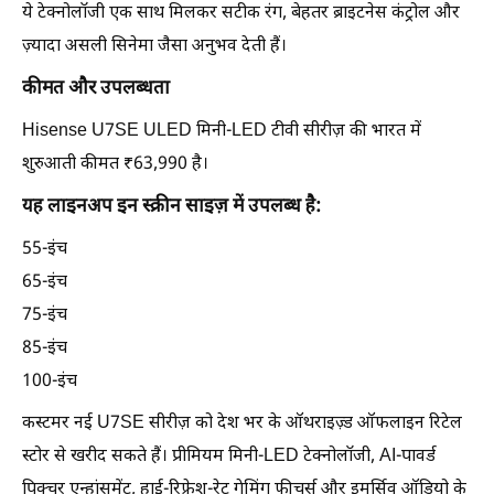
ये टेक्नोलॉजी एक साथ मिलकर सटीक रंग, बेहतर ब्राइटनेस कंट्रोल और
ज़्यादा असली सिनेमा जैसा अनुभव देती हैं।
कीमत और उपलब्धता
Hisense U7SE ULED मिनी-LED टीवी सीरीज़ की भारत में
शुरुआती कीमत ₹63,990 है।
यह लाइनअप इन स्क्रीन साइज़ में उपलब्ध है:
55-इंच
65-इंच
75-इंच
85-इंच
100-इंच
कस्टमर नई U7SE सीरीज़ को देश भर के ऑथराइज़्ड ऑफलाइन रिटेल
स्टोर से खरीद सकते हैं। प्रीमियम मिनी-LED टेक्नोलॉजी, AI-पावर्ड
पिक्चर एन्हांसमेंट, हाई-रिफ्रेश-रेट गेमिंग फीचर्स और इमर्सिव ऑडियो के