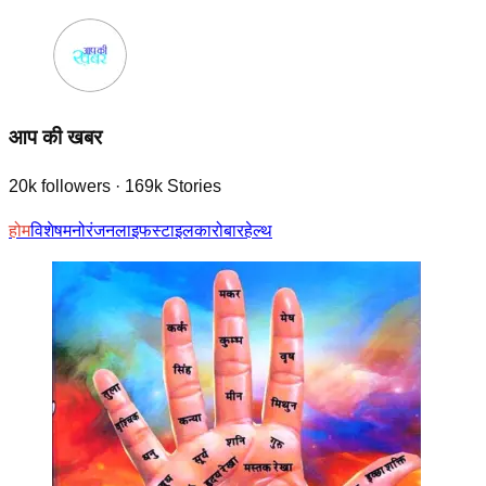
आप की खबर
20k
followers
·
169k
Stories
होम
विशेष
मनोरंजन
लाइफस्टाइल
कारोबार
हेल्थ