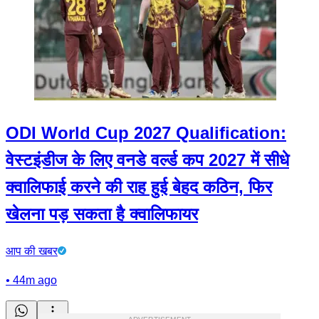
ODI World Cup 2027 Qualification:
वेस्टइंडीज के लिए वनडे वर्ल्ड कप 2027 में सीधे
क्वालिफाई करने की राह हुई बेहद कठिन, फिर
खेलना पड़ सकता है क्वालिफायर
आप की खबर
•
44m ago