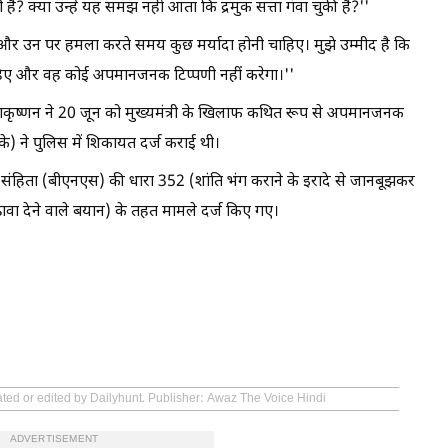
है? क्या उन्हें यह समझ नहीं आता कि द्रमुक सत्ता गंवा चुकी है?''
ते और उन पर हमला करते समय कुछ मर्यादा होनी चाहिए। मुझे उम्मीद है कि
हिए और वह कोई अपमानजनक टिप्पणी नहीं करेगा।''
ले राधाकृष्णन ने 20 जून को मुख्यमंत्री के खिलाफ कथित रूप से अपमानजनक
े) ने पुलिस में शिकायत दर्ज कराई थी।
संहिता (बीएनएस) की धारा 352 (शांति भंग कराने के इरादे से जानबूझकर
ा देने वाले बयान) के तहत मामले दर्ज किए गए।
ated or edited by Dailyhunt. Publisher: Awaz The Voice Hindi
ADVERTISEMENT