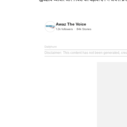
द्विपक्षीय व्यापार और निवेश को बढ़ावा देने में अपनी 
Awaz The Voice
12k
followers
84k
Stories
Dailyhunt
Disclaimer
: This content has not been generated, cre