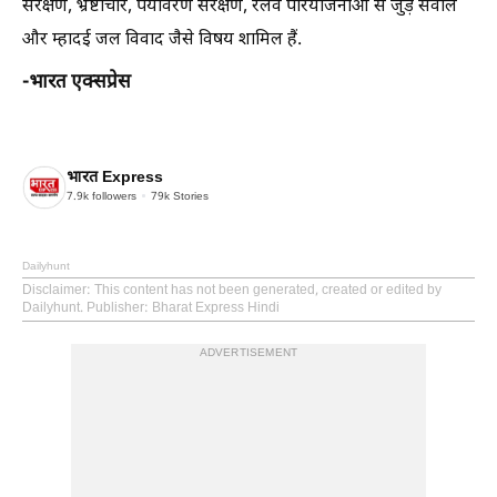
संरक्षण, भ्रष्टाचार, पर्यावरण संरक्षण, रेलवे परियोजनाओं से जुड़े सवाल
और म्हादई जल विवाद जैसे विषय शामिल हैं.
-भारत एक्सप्रेस
भारत Express
7.9k
followers
79k
Stories
Dailyhunt
Disclaimer
: This content has not been generated, created or edited by
Dailyhunt. Publisher: Bharat Express Hindi
ADVERTISEMENT