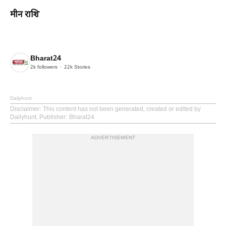
मीन राशि
Bharat24
2k
followers
22k
Stories
Dailyhunt
Disclaimer
: This content has not been generated, created or edited by
Dailyhunt. Publisher: Bharat24
ADVERTISEMENT