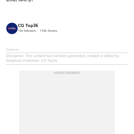
ज्ञापित किया है।
CG Top36
16k
followers
134k
Stories
Dailyhunt
Disclaimer
: This content has not been generated, created or edited by
Dailyhunt. Publisher: CG Top36
ADVERTISEMENT