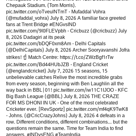
Chepauk Stadium. (Tom Morris).
pic.twitter.com/oTveulNTmT - Mufaddal Vohra
(@mufaddal_vohra) July 8, 2026 A familiar face greeted
fans at Trent Bridge #ENGvsIND
pic.twitter.com/9l0FLEVpbh - Cricbuzz (@cricbuzz) July
8, 2026 Dadagiri at its peak
pic.twitter.com/bDQF0xm8Am - Delhi Capitals
(@DelhiCapitals) July 8, 2026 Archer Sooryavanshi Jofra
strikes! ☝️ Match Centre: https://t.co/ZWzBgf1rTw
pic.twitter.com/Bd44HUbJZB - England Cricket
(@englandcricket) July 7, 2026 15 seasons, 15
unbelievable catches Relive the most incredible grabs
from every season, beginning with Ben Laughlin all the
way back in BBL|01! pic.twitter.com/iw11C1IJOO - KFC
Big Bash League (@BBL) July 8, 2026 THE CRAZE
FOR MS DHONI IN UK - One of the most celebrated
Cricketer ever. [RevSportz] pic.twitter.com/mf4qK9TwK8
- Johns. (@CricCrazyJohns) July 8, 2026 4 defeats in a
row. Different conditions, different combinations… but the
questions remain the same. Time for Team India to find
answers. #INDvsENG #TeamIndia