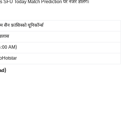
 vs SFU Today Match Prediction पर नजर डालेंगे।
सैन फ्रांसिस्को यूनिकॉर्न्स
म, डलास
6:00 AM)
ioHotstar
ad)