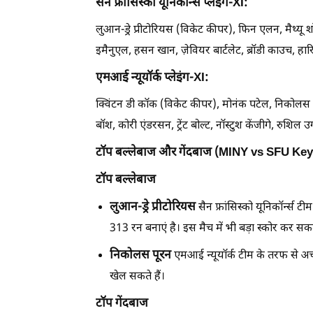
सैन फ्रांसिस्को यूनिकॉर्न्स प्लेइंग-XI:
लुआन-ड्रे प्रीटोरियस (विकेट कीपर), फिन एलन, मैथ्यू शॉर
इमैनुएल, हसन खान, ज़ेवियर बार्टलेट, ब्रॉडी काउच, हा
एमआई न्यूयॉर्क प्लेइंग-XI:
क्विंटन डी कॉक (विकेट कीपर), मोनंक पटेल, निकोलस पूरन
बॉश, कोरी एंडरसन, ट्रेंट बोल्ट, नॉस्टुश केंजीगे, रुशिल
टॉप बल्लेबाज और गेंदबाज (MINY vs SFU Key
टॉप बल्लेबाज
लुआन-ड्रे प्रीटोरियस
सैन फ्रांसिस्को यूनिकॉर्न्स ट
313 रन बनाएं है। इस मैच में भी बड़ा स्कोर कर सकते
निकोलस पूरन
एमआई न्यूयॉर्क टीम के तरफ से अच्छ
खेल सकते हैं।
टॉप गेंदबाज