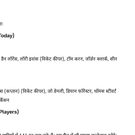
ना
 Today)
न लॉरेंस, लॉरी इवांस (विकेट कीपर), टॉम करन, जॉर्डन क्लार्क, सीन
िंग्स (कप्तान) (विकेट कीपर), जो डेनली, डियान फॉरेस्टर, थॉमस स्टीवर्ट
्किंसन
Players)