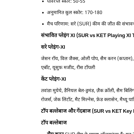
पावरप्ले स्कोर: 50-55
अनुमानित कुल स्कोर: 170-180
मैच परिणाम: सरे (SUR) कीम की जीत की संभाव
संभावित प्लेइंग XI (SUR vs KET Playing XI
सरे प्लेइंग-XI
जेसन रॉय, विल जैक्स, ओली पोप, सैम करन (कप्तान), डै
एबॉट, यूसुफ मजीद, रीस टॉपली
केंट प्लेइंग-XI
तवांडा मुयेये, डैनियल बेल-ड्रमंड, ज़ैक क्रॉली, सैम बिल
रोजर्स, जेक लिंटॉट, मैट मिल्नेस, फ्रेड क्लासेन, मैथ्यू पार
टॉप बल्लेबाज और गेंदबाज (SUR vs KET Key 
टॉप बल्लेबाज